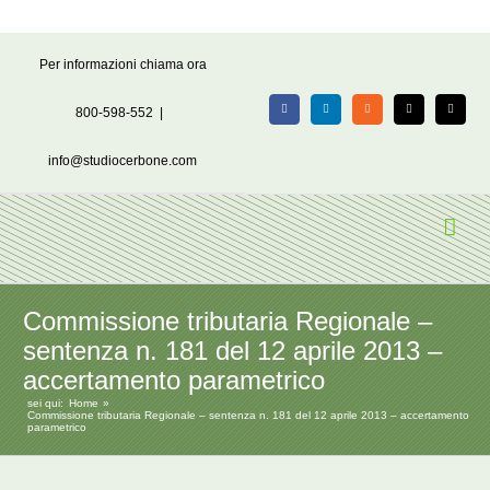
Salta
Per informazioni chiama ora
al
contenuto
800-598-552
|
Facebook
LinkedIn
Rss
X
Email
info@studiocerbone.com
Commissione tributaria Regionale –
sentenza n. 181 del 12 aprile 2013 –
accertamento parametrico
sei qui:
Home
Commissione tributaria Regionale – sentenza n. 181 del 12 aprile 2013 – accertamento
parametrico