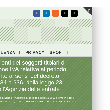
Facebook
LinkedIn
Rss
X
Email
Toggle
area
barra
scorrevol
ULENZA
PRIVACY
SHOP
i dei soggetti titolari di
ione IVA relativa al periodo
te ai sensi del decreto
634 a 636, della legge 23
l’Agenzia delle entrate
chiarazione IVA relativa al periodo d’imposta 2023 e l’importo delle
 dicembre 2014, n. 190 – Provvedimento n. 369141 del 9 ottobre 2025