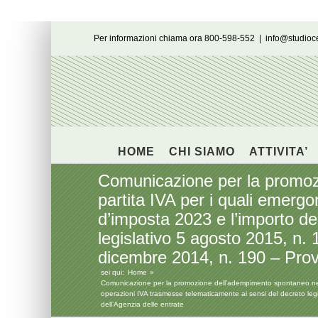
Salta
Per informazioni chiama ora 800-598-552
|
info@studio
al
contenuto
HOME
CHI SIAMO
ATTIVITA’
Comunicazione per la promozio
partita IVA per i quali emergon
d’imposta 2023 e l’importo de
legislativo 5 agosto 2015, n. 
dicembre 2014, n. 190 – Prov
sei qui:
Home
Comunicazione per la promozione dell’adempimento spontaneo nei confr
operazioni IVA trasmesse telematicamente ai sensi del decreto le
dell’Agenzia delle entrate