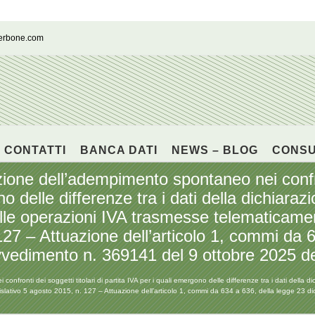
cerbone.com
CONTATTI
BANCA DATI
NEWS – BLOG
CONS
ne dell’adempimento spontaneo nei confront
o delle differenze tra i dati della dichiaraz
lle operazioni IVA trasmesse telematicamen
127 – Attuazione dell’articolo 1, commi da 
vedimento n. 369141 del 9 ottobre 2025 del
onti dei soggetti titolari di partita IVA per i quali emergono delle differenze tra i dati della di
gislativo 5 agosto 2015, n. 127 – Attuazione dell’articolo 1, commi da 634 a 636, della legge 23