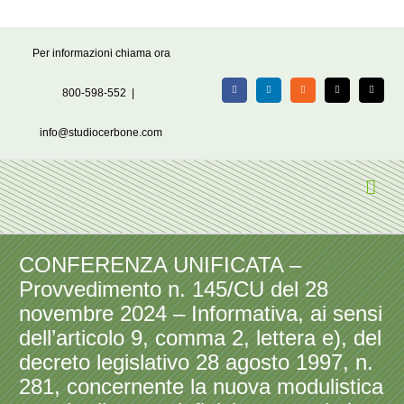
Salta
Per informazioni chiama ora
al
contenuto
800-598-552
|
Facebook
LinkedIn
Rss
X
Email
info@studiocerbone.com
CONFERENZA UNIFICATA –
Provvedimento n. 145/CU del 28
novembre 2024 – Informativa, ai sensi
dell’articolo 9, comma 2, lettera e), del
decreto legislativo 28 agosto 1997, n.
281, concernente la nuova modulistica