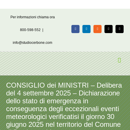
Salta
Per informazioni chiama ora
al
contenuto
800-598-552
|
Facebook
LinkedIn
Rss
X
Email
info@studiocerbone.com
CONSIGLIO dei MINISTRI – Delibera
del 4 settembre 2025 – Dichiarazione
dello stato di emergenza in
conseguenza degli eccezionali eventi
meteorologici verificatisi il giorno 30
giugno 2025 nel territorio del Comune