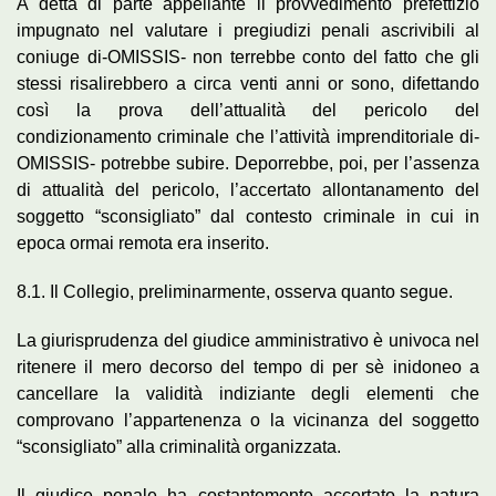
A detta di parte appellante il provvedimento prefettizio
impugnato nel valutare i pregiudizi penali ascrivibili al
coniuge di-OMISSIS- non terrebbe conto del fatto che gli
stessi risalirebbero a circa venti anni or sono, difettando
così la prova dell’attualità del pericolo del
condizionamento criminale che l’attività imprenditoriale di-
OMISSIS- potrebbe subire. Deporrebbe, poi, per l’assenza
di attualità del pericolo, l’accertato allontanamento del
soggetto “sconsigliato” dal contesto criminale in cui in
epoca ormai remota era inserito.
8.1. Il Collegio, preliminarmente, osserva quanto segue.
La giurisprudenza del giudice amministrativo è univoca nel
ritenere il mero decorso del tempo di per sè inidoneo a
cancellare la validità indiziante degli elementi che
comprovano l’appartenenza o la vicinanza del soggetto
“sconsigliato” alla criminalità organizzata.
Il giudice penale ha costantemente accertato la natura