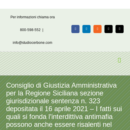
Salta
Per informazioni chiama ora
al
contenuto
800-598-552
|
Facebook
LinkedIn
Rss
X
Email
info@studiocerbone.com
Consiglio di Giustizia Amministrativa
per la Regione Siciliana sezione
giurisdizionale sentenza n. 323
depositata il 16 aprile 2021 – I fatti sui
quali si fonda l’interdittiva antimafia
possono anche essere risalenti nel