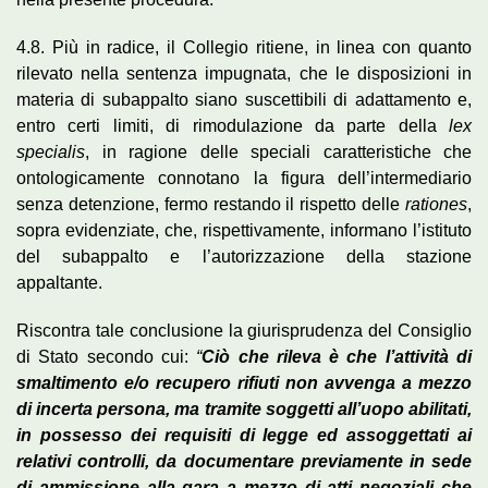
4.8. Più in radice, il Collegio ritiene, in linea con quanto
rilevato nella sentenza impugnata, che le disposizioni in
materia di subappalto siano suscettibili di adattamento e,
entro certi limiti, di rimodulazione da parte della
lex
specialis
, in ragione delle speciali caratteristiche che
ontologicamente connotano la figura dell’intermediario
senza detenzione, fermo restando il rispetto delle
rationes
,
sopra evidenziate, che, rispettivamente, informano l’istituto
del subappalto e l’autorizzazione della stazione
appaltante.
Riscontra tale conclusione la giurisprudenza del Consiglio
di Stato secondo cui:
“
Ciò che rileva è che l’attività di
smaltimento e/o recupero rifiuti non avvenga a mezzo
di incerta
persona, ma tramite soggetti all’uopo abilitati,
in possesso dei requisiti di legge ed assoggettati
ai
relativi controlli, da documentare previamente in sede
di ammissione alla gara a mezzo di atti
negoziali che