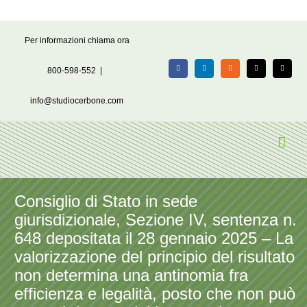
Salta
Per informazioni chiama ora
al
contenuto
800-598-552
|
Facebook
LinkedIn
Rss
X
Email
info@studiocerbone.com
Consiglio di Stato in sede
giurisdizionale, Sezione IV, sentenza n.
648 depositata il 28 gennaio 2025 – La
valorizzazione del principio del risultato
non determina una antinomia fra
efficienza e legalità, posto che non può