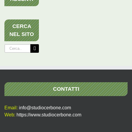
CERCA
NEL SITO
Cerca
per:
CONTATTI
Email:
info@studiocerbone.com
Web:
https://www.studiocerbone.com