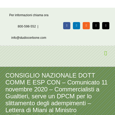
Salta
Per informazioni chiama ora
al
contenuto
800-598-552
|
Facebook
LinkedIn
Rss
X
Email
info@studiocerbone.com
CONSIGLIO NAZIONALE DOTT
COMM E ESP CON – Comunicato 11
novembre 2020 – Commercialisti a
Gualtieri, serve un DPCM per lo
slittamento degli adempimenti –
Lettera di Miani al Ministro