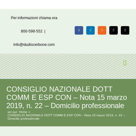
Salta
Per informazioni chiama ora
al
contenuto
800-598-552
|
Facebook
LinkedIn
Rss
X
Email
info@studiocerbone.com
CONSIGLIO NAZIONALE DOTT
COMM E ESP CON – Nota 15 marzo
2019, n. 22 – Domicilio professionale
sei qui:
Home
CONSIGLIO NAZIONALE DOTT COMM E ESP CON – Nota 15 marzo 2019, n. 22 –
Domicilio professionale