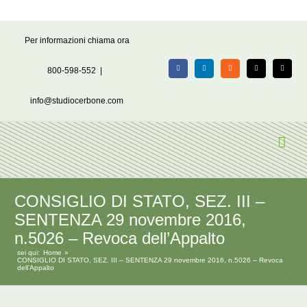
Salta
Per informazioni chiama ora
al
contenuto
800-598-552
|
Facebook
LinkedIn
Rss
X
Email
info@studiocerbone.com
CONSIGLIO DI STATO, SEZ. III –
SENTENZA 29 novembre 2016,
n.5026 – Revoca dell’Appalto
sei qui:
Home
CONSIGLIO DI STATO, SEZ. III – SENTENZA 29 novembre 2016, n.5026 – Revoca
dell’Appalto