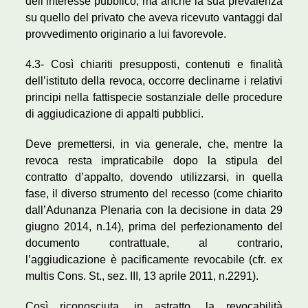
dell’interesse pubblico, ma anche la sua prevalenza
su quello del privato che aveva ricevuto vantaggi dal
provvedimento originario a lui favorevole.
4.3- Così chiariti presupposti, contenuti e finalità
dell’istituto della revoca, occorre declinarne i relativi
principi nella fattispecie sostanziale delle procedure
di aggiudicazione di appalti pubblici.
Deve premettersi, in via generale, che, mentre la
revoca resta impraticabile dopo la stipula del
contratto d’appalto, dovendo utilizzarsi, in quella
fase, il diverso strumento del recesso (come chiarito
dall’Adunanza Plenaria con la decisione in data 29
giugno 2014, n.14), prima del perfezionamento del
documento contrattuale, al contrario,
l’aggiudicazione è pacificamente revocabile (cfr. ex
multis Cons. St., sez. III, 13 aprile 2011, n.2291).
Così riconosciuta, in astratto, la revocabilità