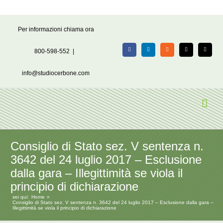
Salta
Per informazioni chiama ora
al
contenuto
800-598-552
|
Facebook
LinkedIn
Rss
X
Email
info@studiocerbone.com
Consiglio di Stato sez. V sentenza n.
3642 del 24 luglio 2017 – Esclusione
dalla gara – Illegittimità se viola il
principio di dichiarazione
sei qui:
Home
Consiglio di Stato sez. V sentenza n. 3642 del 24 luglio 2017 – Esclusione dalla gara –
Illegittimità se viola il principio di dichiarazione