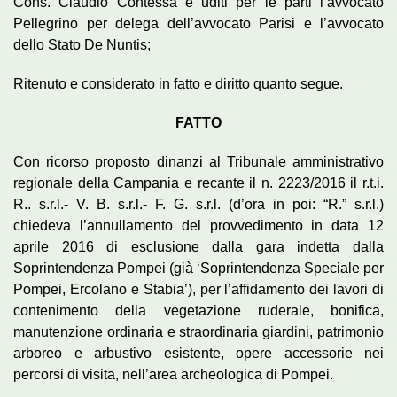
Cons. Claudio Contessa e uditi per le parti l’avvocato
Pellegrino per delega dell’avvocato Parisi e l’avvocato
dello Stato De Nuntis;
Ritenuto e considerato in fatto e diritto quanto segue.
FATTO
Con ricorso proposto dinanzi al Tribunale amministrativo
regionale della Campania e recante il n. 2223/2016 il r.t.i.
R.. s.r.l.- V. B. s.r.l.- F. G. s.r.l. (d’ora in poi: “R.” s.r.l.)
chiedeva l’annullamento del provvedimento in data 12
aprile 2016 di esclusione dalla gara indetta dalla
Soprintendenza Pompei (già ‘Soprintendenza Speciale per
Pompei, Ercolano e Stabia’), per l’affidamento dei lavori di
contenimento della vegetazione ruderale, bonifica,
manutenzione ordinaria e straordinaria giardini, patrimonio
arboreo e arbustivo esistente, opere accessorie nei
percorsi di visita, nell’area archeologica di Pompei.