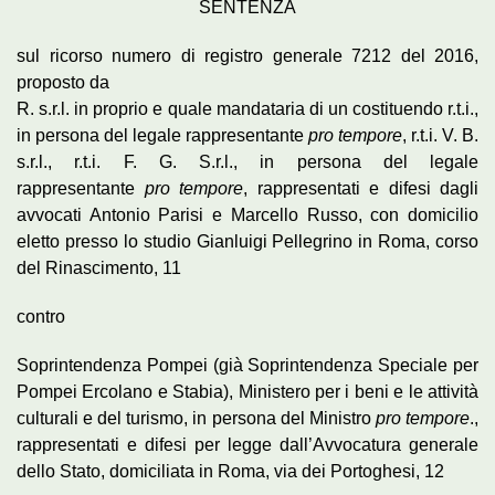
SENTENZA
sul ricorso numero di registro generale 7212 del 2016,
proposto da
R. s.r.l. in proprio e quale mandataria di un costituendo r.t.i.,
in persona del legale rappresentante
pro tempore
, r.t.i. V. B.
s.r.l., r.t.i. F. G. S.r.l., in persona del legale
rappresentante
pro tempore
, rappresentati e difesi dagli
avvocati Antonio Parisi e Marcello Russo, con domicilio
eletto presso lo studio Gianluigi Pellegrino in Roma, corso
del Rinascimento, 11
contro
Soprintendenza Pompei (già Soprintendenza Speciale per
Pompei Ercolano e Stabia), Ministero per i beni e le attività
culturali e del turismo, in persona del Ministro
pro tempore
.,
rappresentati e difesi per legge dall’Avvocatura generale
dello Stato, domiciliata in Roma, via dei Portoghesi, 12