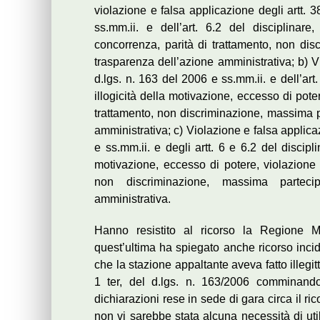
violazione e falsa applicazione degli artt. 
ss.mm.ii. e dell’art. 6.2 del disciplinare
concorrenza, parità di trattamento, non dis
trasparenza dell’azione amministrativa; b) V
d.lgs. n. 163 del 2006 e ss.mm.ii. e dell’art. 
illogicità della motivazione, eccesso di poter
trattamento, non discriminazione, massima p
amministrativa; c) Violazione e falsa applicaz
e ss.mm.ii. e degli artt. 6 e 6.2 del disciplin
motivazione, eccesso di potere, violazione d
non discriminazione, massima partecip
amministrativa.
Hanno resistito al ricorso la Regione Ma
quest’ultima ha spiegato anche ricorso incid
che la stazione appaltante aveva fatto illeg
1 ter, del d.lgs. n. 163/2006 comminando
dichiarazioni rese in sede di gara circa il ri
non vi sarebbe stata alcuna necessità di util