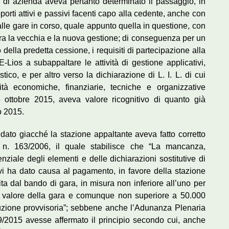
o di azienda aveva pertanto determinato il passaggio, in
orti attivi e passivi facenti capo alla cedente, anche con
 alle gare in corso, quale appunto quella in questione, con
tra la vecchia e la nuova gestione; di conseguenza per un
o della predetta cessione, i requisiti di partecipazione alla
Lios a subappaltare le attività di gestione applicativi,
ico, e per altro verso la dichiarazione di L. I. L. di cui
ità economiche, finanziarie, tecniche e organizzative
 ottobre 2015, aveva valore ricognitivo di quanto già
io 2015.
dato giacché la stazione appaltante aveva fatto corretto
. n. 163/2006, il quale stabilisce che “La mancanza,
enziale degli elementi e delle dichiarazioni sostitutive di
vi ha dato causa al pagamento, in favore della stazione
ita dal bando di gara, in misura non inferiore all’uno per
el valore della gara e comunque non superiore a 50.000
auzione provvisoria”; sebbene anche l’Adunanza Plenaria
9/2015 avesse affermato il principio secondo cui, anche