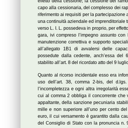
effetto della cessione; la cessione del ram
capo alla cessionaria, del complesso dei rapp
riferimento ai requisiti per la partecipazione
una continuità aziendale ed imprenditoriale 
verso L. I. L. possedeva in proprio, per effett
gara, ivi compreso l’impegno assunto con E-
manutenzione correttiva e supporto specialist
all’allegato 1B1 di avvalersi delle capac
possedute dalla cedente, anch’essa del 6
stabilito all’art. 8 del ricordato atto del 9 lugl
Quanto al ricorso incidentale esso era infon
uso dell’art. 38, comma 2-bis, del d.lgs
l’incompletezza e ogni altra irregolarità ess
cui al comma 2 obbliga il concorrente che 
appaltante, della sanzione pecuniaria stabil
mille e non superiore all’uno per cento d
euro, il cui versamento è garantito dalla c
del Consiglio di Stato con la pronuncia n. 