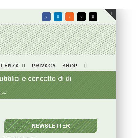
Facebook
LinkedIn
Rss
X
Email
Toggle
area
barra
scorrevol
ULENZA
PRIVACY
SHOP
bblici e concetto di di
onale
NEWSLETTER