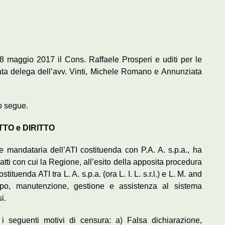
8 maggio 2017 il Cons. Raffaele Prosperi e uditi per le
rata delega dell’avv. Vinti, Michele Romano e Annunziata
to segue.
TTO e DIRITTO
ale mandataria dell’ATI costituenda con P.A. A. s.p.a., ha
atti con cui la Regione, all’esito della apposita procedura
ituenda ATI tra L. A. s.p.a. (ora L. I. L. s.r.l.) e L. M. and
luppo, manutenzione, gestione e assistenza al sistema
i.
 i seguenti motivi di censura: a) Falsa dichiarazione,