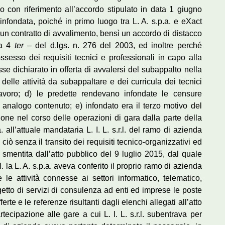
 con riferimento all’accordo stipulato in data 1 giugno
infondata, poiché in primo luogo tra L. A. s.p.a. e eXact
lcun contratto di avvalimento, bensì un accordo di distacco
ma 4
ter
– del d.lgs. n. 276 del 2003, ed inoltre perché
ossesso dei requisiti tecnici e professionali in capo alla
e dichiarato in offerta di avvalersi del subappalto nella
lle attività da subappaltare e dei curricula dei tecnici
avoro; d) le predette rendevano infondate le censure
 analogo contenuto; e) infondato era il terzo motivo del
ione nel corso delle operazioni di gara dalla parte della
.a. all’attuale mandataria L. I. L. s.r.l. del ramo di azienda
ciò senza il transito dei requisiti tecnico-organizzativi ed
i smentita dall’atto pubblico del 9 luglio 2015, dal quale
r.l. la L. A. s.p.a. aveva conferito il proprio ramo di azienda
e le attività connesse ai settori informatico, telematico,
etto di servizi di consulenza ad enti ed imprese le poste
fferte e le referenze risultanti dagli elenchi allegati all’atto
artecipazione alle gare a cui L. I. L. s.r.l. subentrava per