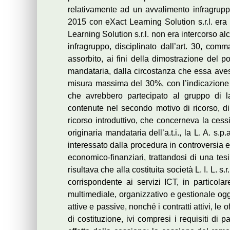
relativamente ad un avvalimento infragruppo
2015 con eXact Learning Solution s.r.l. era 
Learning Solution s.r.l. non era intercorso a
infragruppo, disciplinato dall’art. 30, com
assorbito, ai fini della dimostrazione del p
mandataria, dalla circostanza che essa avess
misura massima del 30%, con l’indicazione de
che avrebbero partecipato al gruppo di l
contenute nel secondo motivo di ricorso, di
ricorso introduttivo, che concerneva la cess
originaria mandataria dell’a.t.i., la L. A. s.p
interessato dalla procedura in controversia e 
economico-finanziari, trattandosi di una tes
risultava che alla costituita società L. I. L. s.
corrispondente ai servizi ICT, in particolar
multimediale, organizzativo e gestionale ogg
attive e passive, nonché i contratti attivi, le o
di costituzione, ivi compresi i requisiti di p