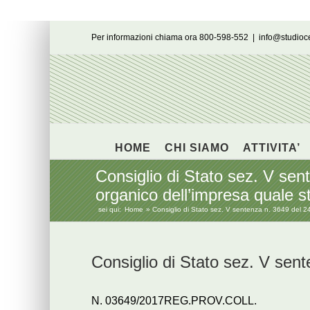
Salta
Per informazioni chiama ora 800-598-552
|
info@studio
al
contenuto
HOME
CHI SIAMO
ATTIVITA’
Consiglio di Stato sez. V sent
organico dell’impresa quale s
sei qui:
Home
Consiglio di Stato sez. V sentenza n. 3649 del 24 
Consiglio di Stato sez. V sent
N. 03649/2017REG.PROV.COLL.