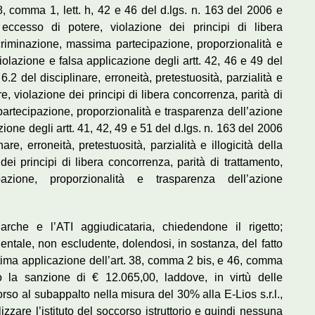
38, comma 1, lett. h, 42 e 46 del d.lgs. n. 163 del 2006 e
, eccesso di potere, violazione dei principi di libera
criminazione, massima partecipazione, proporzionalità e
iolazione e falsa applicazione degli artt. 42, 46 e 49 del
6.2 del disciplinare, erroneità, pretestuosità, parzialità e
e, violazione dei principi di libera concorrenza, parità di
artecipazione, proporzionalità e trasparenza dell’azione
ione degli artt. 41, 42, 49 e 51 del d.lgs. n. 163 del 2006
are, erroneità, pretestuosità, parzialità e illogicità della
ei principi di libera concorrenza, parità di trattamento,
azione, proporzionalità e trasparenza dell’azione
rche e l’ATI aggiudicataria, chiedendone il rigetto;
entale, non escludente, dolendosi, in sostanza, del fatto
ittima applicazione dell’art. 38, comma 2 bis, e 46, comma
 la sanzione di € 12.065,00, laddove, in virtù delle
corso al subappalto nella misura del 30% alla E-Lios s.r.l.,
izzare l’istituto del soccorso istruttorio e quindi nessuna