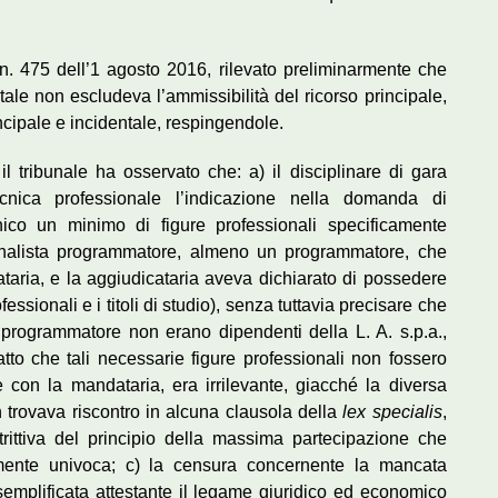
a n. 475 dell’1 agosto 2016, rilevato preliminarmente che
tale non escludeva l’ammissibilità del ricorso principale,
cipale e incidentale, respingendole.
 il tribunale ha osservato che: a) il disciplinare di gara
ecnica professionale l’indicazione nella domanda di
nico un minimo di figure professionali specificamente
, analista programmatore, almeno un programmatore, che
ataria, e la aggiudicataria aveva dichiarato di possedere
ofessionali e i titoli di studio), senza tuttavia precisare che
 programmatore non erano dipendenti della L. A. s.p.a.,
 fatto che tali necessarie figure professionali non fossero
 con la mandataria, era irrilevante, giacché la diversa
n trovava riscontro in alcuna clausola della
lex specialis
,
trittiva del principio della massima partecipazione che
mente univoca; c) la censura concernente la mancata
semplificata attestante il legame giuridico ed economico