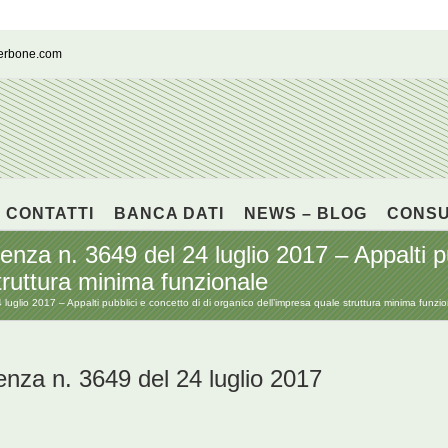
cerbone.com
CONTATTI
BANCA DATI
NEWS – BLOG
CONS
enza n. 3649 del 24 luglio 2017 – Appalti pu
truttura minima funzionale
luglio 2017 – Appalti pubblici e concetto di di organico dell’impresa quale struttura minima funzi
enza n. 3649 del 24 luglio 2017