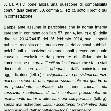
7. La A.s.v. pone allora una questione di compatibilità
comunitaria dell’art. 80, comma 5, lett. c), sotto il profilo qui
in contestazione.
L’appellante assume in particolare che la norma interna
sarebbe in contrasto con l’art. 57, par. 4, lett. c) e g), della
direttiva 2014/24/UE del 26 febbraio 2014, sugli appalti
pubblici, recepita con il nuovo codice dei contratti pubblici,
poiché tali disposizioni sovranazionali prevedono quale
causa di esclusione da procedure di affidamento la
commissione di «
gravi illeciti professionali
» che siano stati
dimostrati «
con mezzi adeguati
» dall’amministrazione
aggiudicatrice (lett. c), o «
significative o persistenti carenze
nell’esecuzione di un requisito sostanziale nel quadro di
un precedente contratto
» che hanno causato «
la
cessazione anticipata di tale contratto precedente, un
risarcimento danni o altre sanzioni comparabili
» (lett. g),
senza mai richiedere «
alcun accertamento definitivo della
responsabilità dell’appaltatore
» (così nell’appello).