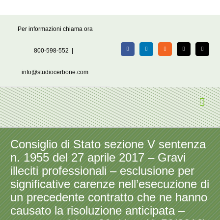
Salta
Per informazioni chiama ora
al
contenuto
800-598-552
|
Facebook
LinkedIn
Rss
X
Email
info@studiocerbone.com
Consiglio di Stato sezione V sentenza
n. 1955 del 27 aprile 2017 – Gravi
illeciti professionali – esclusione per
significative carenze nell’esecuzione di
un precedente contratto che ne hanno
causato la risoluzione anticipata –