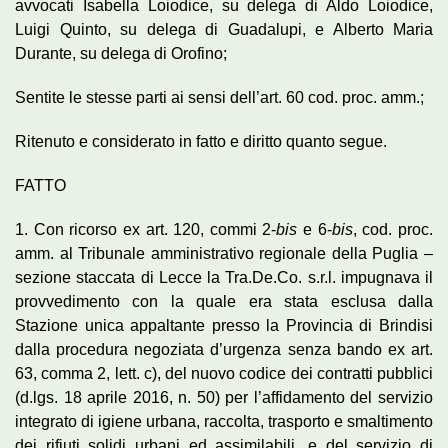
avvocati Isabella Loiodice, su delega di Aldo Loiodice,
Luigi Quinto, su delega di Guadalupi, e Alberto Maria
Durante, su delega di Orofino;
Sentite le stesse parti ai sensi dell’art. 60 cod. proc. amm.;
Ritenuto e considerato in fatto e diritto quanto segue.
FATTO
1. Con ricorso ex art. 120, commi 2-
bis
e 6-
bis
, cod. proc.
amm. al Tribunale amministrativo regionale della Puglia –
sezione staccata di Lecce la Tra.De.Co. s.r.l. impugnava il
provvedimento con la quale era stata esclusa dalla
Stazione unica appaltante presso la Provincia di Brindisi
dalla procedura negoziata d’urgenza senza bando ex art.
63, comma 2, lett. c), del nuovo codice dei contratti pubblici
(d.lgs. 18 aprile 2016, n. 50) per l’affidamento del servizio
integrato di igiene urbana, raccolta, trasporto e smaltimento
dei rifiuti solidi urbani ed assimilabili, e del servizio di