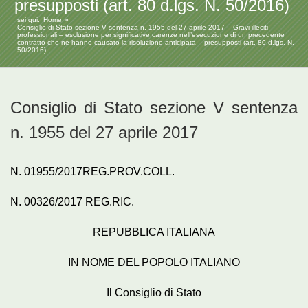
presupposti (art. 80 d.lgs. N. 50/2016)
sei qui:
Home
Consiglio di Stato sezione V sentenza n. 1955 del 27 aprile 2017 – Gravi illeciti
professionali – esclusione per significative carenze nell’esecuzione di un precedente
contratto che ne hanno causato la risoluzione anticipata – presupposti (art. 80 d.lgs. N.
50/2016)
Consiglio di Stato sezione V sentenza
n. 1955 del 27 aprile 2017
N. 01955/2017REG.PROV.COLL.
N. 00326/2017 REG.RIC.
REPUBBLICA ITALIANA
IN NOME DEL POPOLO ITALIANO
Il Consiglio di Stato