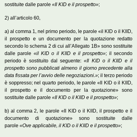
sostituite dalle parole
«Il KID e il prospetto»
;
2) all’articolo 60,
a) al comma 1, nel primo periodo, le parole «il KID o il KIID,
il prospetto e un documento per la quotazione redatto
secondo lo schema 2 di cui all’Allegato 1B» sono sostituite
dalle parole
«il KID o il KIID e il prospetto»
; il secondo
periodo è sostituito dal seguente:
«Il KID o il KIID e il
prospetto sono pubblicati almeno il giorno precedente alla
data fissata per l’avvio delle negoziazioni.»
; il terzo periodo
è soppresso; nel quarto periodo, le parole «Il KID o il KIID,
il prospetto e il documento per la quotazione» sono
sostituite dalle parole
«Il KID o il KIID e il prospetto»
;
b) al comma 2, le parole «Il KID o il KIID, il prospetto e il
documento di quotazione» sono sostituite dalle
parole
«Ove applicabile, il KID o il KIID e il prospetto»
;