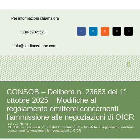
Salta
Per informazioni chiama ora
al
contenuto
800-598-552
|
Facebook
LinkedIn
Rss
X
Email
info@studiocerbone.com
CONSOB – Delibera n. 23683 del 1°
ottobre 2025 – Modifiche al
regolamento emittenti concernenti
l’ammissione alle negoziazioni di OICR
sei qui:
Home
CONSOB – Delibera n. 23683 del 1° ottobre 2025 – Modifiche al regolamento emittenti
concernenti l’ammissione alle negoziazioni di OICR