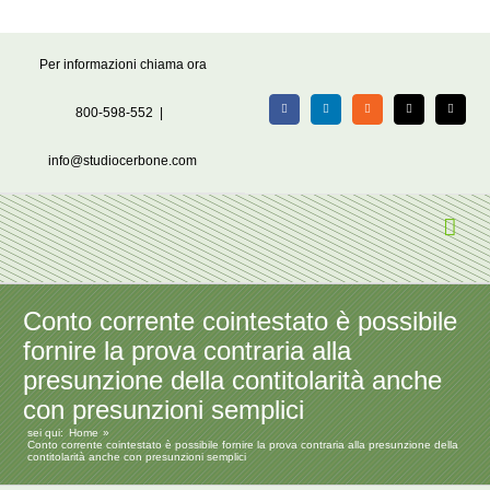
Salta
Per informazioni chiama ora
al
contenuto
800-598-552
|
Facebook
LinkedIn
Rss
X
Email
info@studiocerbone.com
Conto corrente cointestato è possibile
fornire la prova contraria alla
presunzione della contitolarità anche
con presunzioni semplici
sei qui:
Home
Conto corrente cointestato è possibile fornire la prova contraria alla presunzione della
contitolarità anche con presunzioni semplici