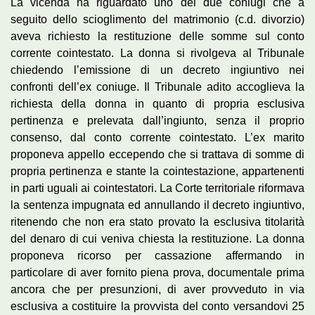
La vicenda ha riguardato uno dei due coniugi che a
seguito dello scioglimento del matrimonio (c.d. divorzio)
aveva richiesto la restituzione delle somme sul conto
corrente cointestato. La donna si rivolgeva al Tribunale
chiedendo l’emissione di un decreto ingiuntivo nei
confronti dell’ex coniuge. Il Tribunale adito accoglieva la
richiesta della donna in quanto di propria esclusiva
pertinenza e prelevata dall’ingiunto, senza il proprio
consenso, dal conto corrente cointestato. L’ex marito
proponeva appello eccependo che si trattava di somme di
propria pertinenza e stante la cointestazione, appartenenti
in parti uguali ai cointestatori. La Corte territoriale riformava
la sentenza impugnata ed annullando il decreto ingiuntivo,
ritenendo che non era stato provato la esclusiva titolarità
del denaro di cui veniva chiesta la restituzione. La donna
proponeva ricorso per cassazione affermando in
particolare di aver fornito piena prova, documentale prima
ancora che per presunzioni, di aver provveduto in via
esclusiva a costituire la provvista del conto versandovi 25