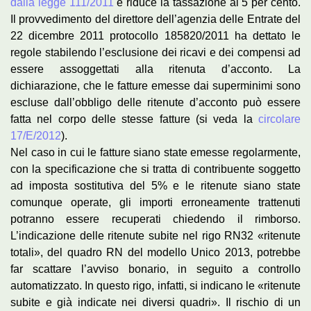
dalla legge 111/2011
e riduce la tassazione al 5 per cento.
Il provvedimento del direttore dell’agenzia delle Entrate del
22 dicembre 2011 protocollo 185820/2011 ha dettato le
regole stabilendo l’esclusione dei ricavi e dei compensi ad
essere assoggettati alla ritenuta d’acconto. La
dichiarazione, che le fatture emesse dai superminimi sono
escluse dall’obbligo delle ritenute d’acconto può essere
fatta nel corpo delle stesse fatture (si veda la
circolare
17/E/2012
).
Nel caso in cui le fatture siano state emesse regolarmente,
con la specificazione che si tratta di contribuente soggetto
ad imposta sostitutiva del 5% e le ritenute siano state
comunque operate, gli importi erroneamente trattenuti
potranno essere recuperati chiedendo il rimborso.
L’indicazione delle ritenute subite nel rigo RN32 «ritenute
totali», del quadro RN del modello Unico 2013, potrebbe
far scattare l’avviso bonario, in seguito a controllo
automatizzato. In questo rigo, infatti, si indicano le «ritenute
subite e già indicate nei diversi quadri». Il rischio di un