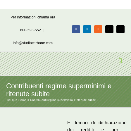
Salta
Per informazioni chiama ora
al
contenuto
800-598-552
|
Facebook
LinkedIn
Rss
X
Email
info@studiocerbone.com
Contribuenti regime superminimi e
ritenute subite
sei qui:
Home
Contribuenti regime superminimi e ritenute subite
E’ tempo di dichiarazione
dei redditi e per i