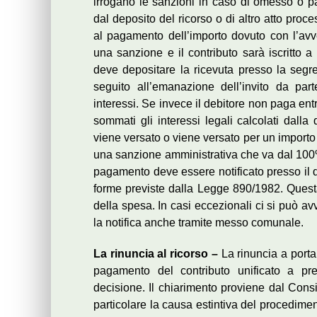
irrogano le sanzioni in caso di omesso o p
dal deposito del ricorso o di altro atto proce
al pagamento dell’importo dovuto con l’avv
una sanzione e il contributo sarà iscritto 
deve depositare la ricevuta presso la segre
seguito all’emanazione dell’invito da part
interessi. Se invece il debitore non paga entro
sommati gli interessi legali calcolati dalla 
viene versato o viene versato per un importo in
una sanzione amministrativa che va dal 100
pagamento deve essere notificato presso il d
forme previste dalla Legge 890/1982. Questa
della spesa. In casi eccezionali ci si può a
la notifica anche tramite messo comunale.
La rinuncia al ricorso –
La rinuncia a port
pagamento del contributo unificato a pre
decisione. Il chiarimento proviene dal Consi
particolare la causa estintiva del procedime