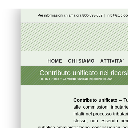
Salta
Per informazioni chiama ora 800-598-552
|
info@studio
al
contenuto
HOME
CHI SIAMO
ATTIVITA’
Contributo unificato nei ricorsi
sei qui:
Home
Contributo unificato nei ricorsi tributari
Contributo unificato
– Tut
alle commissioni tributari
Infatti nel processo tribut
stesso, non essendo nem
pubblica amministrazione, concessionari, agen