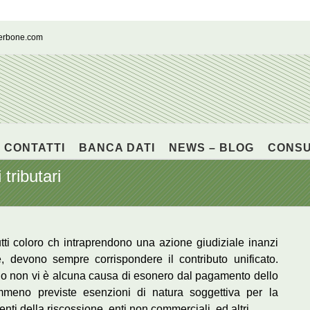
cerbone.com
CONTATTI
BANCA DATI
NEWS – BLOG
CONS
 tributari
ti coloro ch intraprendono una azione giudiziale inanzi
e, devono sempre corrispondere il contributo unificato.
ario non vi è alcuna causa di esonero dal pagamento dello
meno previste esenzioni di natura soggettiva per la
ti della riscossione, enti non commerciali, ed altri.