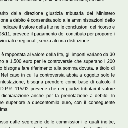
to dalla direzione giustizia tributaria del Ministero
ione a debito è consentita solo alle amministrazioni dello
à indicare il valore della lite nelle conclusioni del ricorso e
L. 98/11, prevede il pagamento del contributo per proporre i
vinciali e regionali, senza alcuna distinzione.
è rapportata al valore della lite, gli importi variano da 30
ino a 1.500 euro per le controversie che superano i 200
o bisogna fare riferimento alla somma dovuta, a titolo di
 Nel caso in cui la controversia abbia a oggetto solo le
contestazione, bisogna prendere come base di calcolo il
 D.P.R. 115/02 prevede che nei giudizi tributari il valore
a dichiarazione anche per la prenotazione a debito. In
re superiore a duecentomila euro, con il conseguente
sima.
cosso dalle segreterie delle commissioni le quali inoltre,