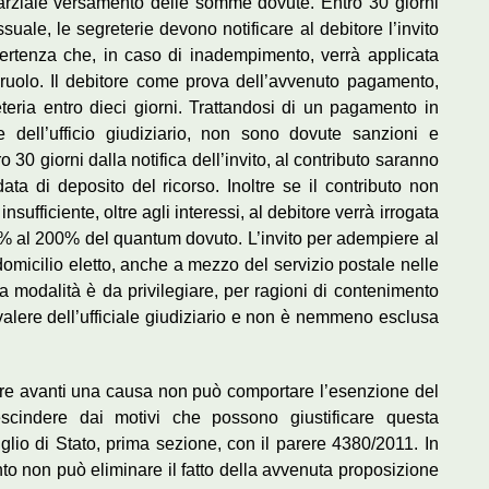
arziale versamento delle somme dovute. Entro 30 giorni
ssuale, le segreterie devono notificare al debitore l’invito
ertenza che, in caso di inadempimento, verrà applicata
a ruolo. Il debitore come prova dell’avvenuto pagamento,
teria entro dieci giorni. Trattandosi di un pagamento in
e dell’ufficio giudiziario, non sono dovute sanzioni e
 30 giorni dalla notifica dell’invito, al contributo saranno
data di deposito del ricorso. Inoltre se il contributo non
sufficiente, oltre agli interessi, al debitore verrà irrogata
% al 200% del quantum dovuto. L’invito per adempiere al
omicilio eletto, anche a mezzo del servizio postale nelle
 modalità è da privilegiare, per ragioni di contenimento
vvalere dell’ufficiale giudiziario e non è nemmeno esclusa
are avanti una causa non può comportare l’esenzione del
scindere dai motivi che possono giustificare questa
glio di Stato, prima sezione, con il parere 4380/2011. In
nto non può eliminare il fatto della avvenuta proposizione