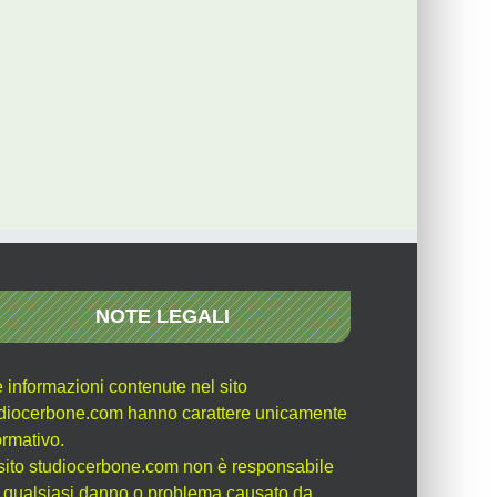
NOTE LEGALI
e informazioni contenute nel sito
diocerbone.com hanno carattere unicamente
ormativo.
l sito studiocerbone.com non è responsabile
 qualsiasi danno o problema causato da