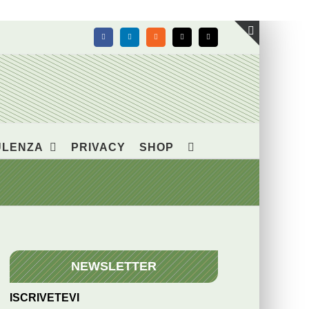
Facebook
LinkedIn
Rss
X
Email
Toggle
area
barra
scorrevol
ULENZA
PRIVACY
SHOP
NEWSLETTER
ISCRIVETEVI