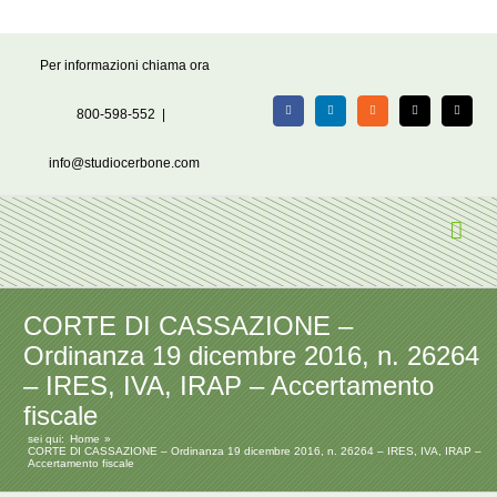
Salta
Per informazioni chiama ora
al
contenuto
800-598-552
|
Facebook
LinkedIn
Rss
X
Email
info@studiocerbone.com
CORTE DI CASSAZIONE –
Ordinanza 19 dicembre 2016, n. 26264
– IRES, IVA, IRAP – Accertamento
fiscale
sei qui:
Home
CORTE DI CASSAZIONE – Ordinanza 19 dicembre 2016, n. 26264 – IRES, IVA, IRAP –
Accertamento fiscale