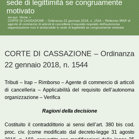
sede di legittimità se congruamente
motivato
sei qui:
Home
CORTE DI CASSAZIONE – Ordinanza 22 gennaio 2018, n. 1544 – Rimborso IRAP di
agente di commercio di articoli di cancelleria il requisito requisito dell’autonoma
organizzazione non è sindacabile in sede di legittimità se congruamente motivato
CORTE DI CASSAZIONE – Ordinanza
22 gennaio 2018, n. 1544
Tributi – Irap – Rimborso – Agente di commercio di articoli
di cancelleria – Applicabilità del requisito dell’autonoma
organizzazione – Verifica
Ragioni della decisione
Costituito il contraddittorio ai sensi dell’art. 380 bis cod.
proc. civ. (come modificato dal decreto-legge 31 agosto