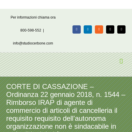
Salta
Per informazioni chiama ora
al
contenuto
800-598-552
|
Facebook
LinkedIn
Rss
X
Email
info@studiocerbone.com
CORTE DI CASSAZIONE –
Ordinanza 22 gennaio 2018, n. 1544 –
Rimborso IRAP di agente di
commercio di articoli di cancelleria il
requisito requisito dell’autonoma
organizzazione non è sindacabile in