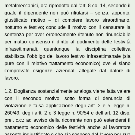
metalmeccanici, ora riprodotto dall’art. 8 co. 14, secondo il
quale il dipendente non può rifiutarsi – senza, appunto,
giustificato motivo – di compiere lavoro straordinario,
notturno e festivo; conclude il motivo con il censurare la
sentenza per aver erroneamente ritenuto non rinunciabile
per mutuo consenso il diritto al godimento delle festività
infrasettimanali, quantunque la disciplina collettiva
stabilisca l’obbligo del lavoro festivo infrasettimanale (sia
pure con il relativo trattamento economico) ove vi siano
comprovate esigenze aziendali allegate dal datore di
lavoro.
1.2. Doglianza sostanzialmente analoga viene fatta valere
con il secondo motivo, sotto forma di denuncia di
violazione e falsa applicazione degli artt. 2 e 5 legge n.
260/49, degli artt. 2 e 3 legge n. 90/54 e dell’art. 12 disp.
prel. c.c.: ad avviso della ricorrente non può estendersi il
trattamento economico delle festività anche al lavoratore
assente ingiustificato o che sia sospeso dal lavoro per sua