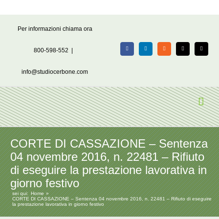
Salta
Per informazioni chiama ora
al
contenuto
800-598-552
|
Facebook
LinkedIn
Rss
X
Email
info@studiocerbone.com
CORTE DI CASSAZIONE – Sentenza
04 novembre 2016, n. 22481 – Rifiuto
di eseguire la prestazione lavorativa in
giorno festivo
sei qui:
Home
CORTE DI CASSAZIONE – Sentenza 04 novembre 2016, n. 22481 – Rifiuto di eseguire
la prestazione lavorativa in giorno festivo