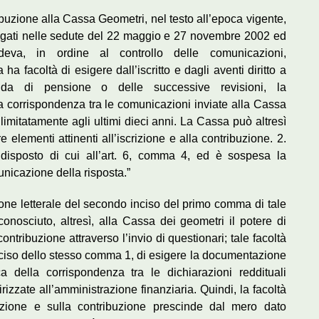
ibuzione alla Cassa Geometri, nel testo all’epoca vigente,
legati nelle sedute del 22 maggio e 27 novembre 2002 ed
edeva, in ordine al controllo delle comunicazioni,
 facoltà di esigere dall’iscritto e dagli aventi diritto a
anda di pensione o delle successive revisioni, la
corrispondenza tra le comunicazioni inviate alla Cassa
 limitatamente agli ultimi dieci anni. La Cassa può altresì
 elementi attinenti all’iscrizione e alla contribuzione. 2.
 disposto di cui all’art. 6, comma 4, ed è sospesa la
unicazione della risposta.”
one letterale del secondo inciso del primo comma di tale
nosciuto, altresì, alla Cassa dei geometri il potere di
ontribuzione attraverso l’invio di questionari; tale facoltà
o inciso dello stesso comma 1, di esigere la documentazione
ica della corrispondenza tra le dichiarazioni reddituali
izzate all’amministrazione finanziaria. Quindi, la facoltà
crizione e sulla contribuzione prescinde dal mero dato