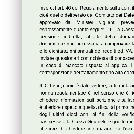
Invero, l’art. 46 del Regolamento sulla contr
cioè quello deliberato dal Comitato dei De
approvato dai Ministeri vigilanti, prev
espressamente quanto segue:- “1. La Cassa ha
pensione indiretta, all’atto della dom
documentazione necessaria a comprovare la 
e le dichiarazioni annuali dei redditi ed IVA,
inviare questionari con richiesta di conoscere
In caso di mancata risposta si applica il
corresponsione del trattamento fino alla com
4. Orbene, come è dato vedere, la formulazi
norma regolamentare è nel senso che è rico
chiedere informazioni sull’iscrizione e sulla c
è ulteriore rispetto a quella, di cui al prim
degli ultimi dieci anni ai fini della verif
trasmesse alla Cassa Geometri e quelle indir
ulteriore di chiedere informazioni sull’is