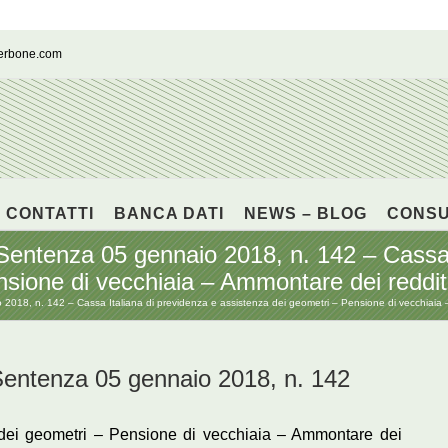
cerbone.com
CONTATTI
BANCA DATI
NEWS – BLOG
CONS
enza 05 gennaio 2018, n. 142 – Cassa It
sione di vecchiaia – Ammontare dei redditi 
, n. 142 – Cassa Italiana di previdenza e assistenza dei geometri – Pensione di vecchiaia – A
tenza 05 gennaio 2018, n. 142
 dei geometri – Pensione di vecchiaia – Ammontare dei