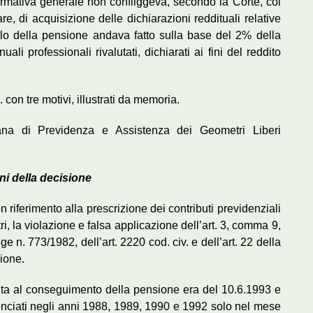
formativa generale non confliggeva, secondo la Corte, col
e, di acquisizione delle dichiarazioni reddituali relative
colo della pensione andava fatto sulla base del 2% della
ali professionali rivalutati, dichiarati ai fini del reddito
con tre motivi, illustrati da memoria.
iana di Previdenza e Assistenza dei Geometri Liberi
ni della decisione
n riferimento alla prescrizione dei contributi previdenziali
i, la violazione e falsa applicazione dell’art. 3, comma 9,
ge n. 773/1982, dell’art. 2220 cod. civ. e dell’art. 22 della
ione.
lta al conseguimento della pensione era del 10.6.1993 e
unciati negli anni 1988, 1989, 1990 e 1992 solo nel mese