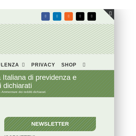
Facebook
LinkedIn
Rss
X
Email
Toggle
area
barra
scorrevol
ULENZA
PRIVACY
SHOP
aliana di previdenza e
dichiarati
mmontare dei redditi dichiarati
NEWSLETTER