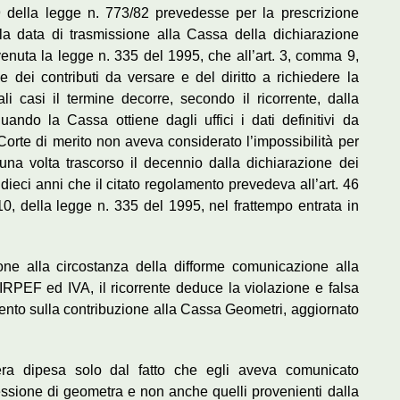
19 della legge n. 773/82 prevedesse per la prescrizione
la data di trasmissione alla Cassa della dichiarazione
tervenuta la legge n. 335 del 1995, che all’art. 3, comma 9,
 dei contributi da versare e del diritto a richiedere la
tali casi il termine decorre, secondo il ricorrente, dalla
ndo la Cassa ottiene dagli uffici i dati definitivi da
 Corte di merito non aveva considerato l’impossibilità per
 una volta trascorso il decennio dalla dichiarazione dei
di dieci anni che il citato regolamento prevedeva all’art. 46
0, della legge n. 335 del 1995, nel frattempo entrata in
one alla circostanza della difforme comunicazione alla
i IRPEF ed IVA, il ricorrente deduce la violazione e falsa
mento sulla contribuzione alla Cassa Geometri, aggiornato
 era dipesa solo dal fatto che egli aveva comunicato
fessione di geometra e non anche quelli provenienti dalla