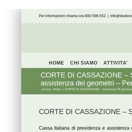
Salta
Per informazioni chiama ora 800-598-552
|
info@studio
al
contenuto
HOME
CHI SIAMO
ATTIVITA’
CORTE DI CASSAZIONE – Sent
assistenza dei geometri – Pen
sei qui:
Home
CORTE DI CASSAZIONE – Sentenza 05 gennaio 2018
CORTE DI CASSAZIONE – Sen
Cassa Italiana di previdenza e assistenza