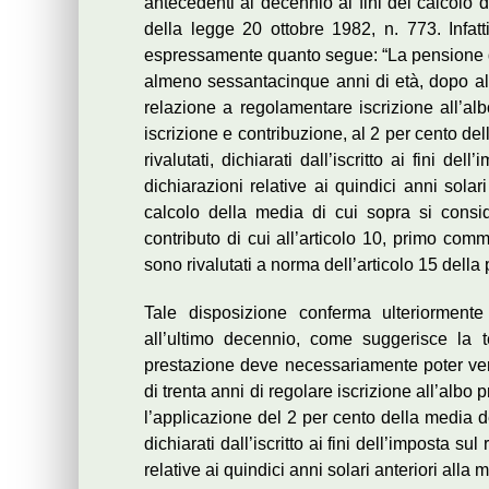
antecedenti al decennio ai fini del calcolo d
della legge 20 ottobre 1982, n. 773. Infatt
espressamente quanto segue: “La pensione d
almeno sessantacinque anni di età, dopo alm
relazione a regolamentare iscrizione all’al
iscrizione e contribuzione, al 2 per cento del
rivalutati, dichiarati dall’iscritto ai fini de
dichiarazioni relative ai quindici anni solar
calcolo della media di cui sopra si consid
contributo di cui all’articolo 10, primo comma,
sono rivalutati a norma dell’articolo 15 della
Tale disposizione conferma ulteriormente
all’ultimo decennio, come suggerisce la t
prestazione deve necessariamente poter verif
di trenta anni di regolare iscrizione all’alb
l’applicazione del 2 per cento della media dei
dichiarati dall’iscritto ai fini dell’imposta su
relative ai quindici anni solari anteriori alla