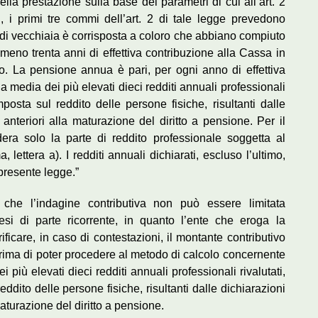
ella prestazione sulla base dei parametri di cui all’art. 2
i, i primi tre commi dell’art. 2 di tale legge prevedono
i vecchiaia è corrisposta a coloro che abbiano compiuto
eno trenta anni di effettiva contribuzione alla Cassa in
bo. La pensione annua è pari, per ogni anno di effettiva
la media dei più elevati dieci redditi annuali professionali
ll’imposta sul reddito delle persone fisiche, risultanti dalle
i anteriori alla maturazione del diritto a pensione. Per il
era solo la parte di reddito professionale soggetta al
 lettera a). I redditi annuali dichiarati, escluso l’ultimo,
 presente legge.”
 che l’indagine contributiva non può essere limitata
esi di parte ricorrente, in quanto l’ente che eroga la
icare, in caso di contestazioni, il montante contributivo
o prima di poter procedere al metodo di calcolo concernente
 più elevati dieci redditi annuali professionali rivalutati,
l reddito delle persone fisiche, risultanti dalle dichiarazioni
 maturazione del diritto a pensione.