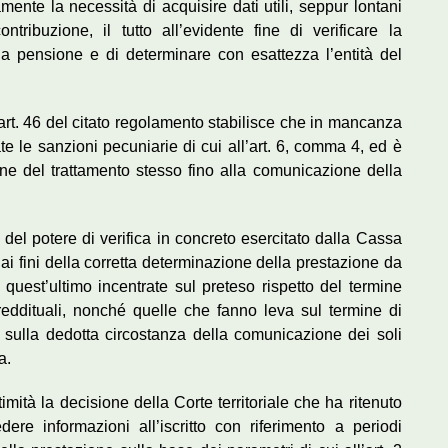
ente la necessità di acquisire dati utili, seppur lontani
ntribuzione, il tutto all’evidente fine di verificare la
lla pensione e di determinare con esattezza l’entità del
rt. 46 del citato regolamento stabilisce che in mancanza
ate le sanzioni pecuniarie di cui all’art. 6, comma 4, ed è
ne del trattamento stesso fino alla comunicazione della
à del potere di verifica in concreto esercitato dalla Cassa
o ai fini della corretta determinazione della prestazione da
i quest’ultimo incentrate sul preteso rispetto del termine
reddituali, nonché quelle che fanno leva sul termine di
e sulla dedotta circostanza della comunicazione dei soli
a.
imità la decisione della Corte territoriale che ha ritenuto
re informazioni all’iscritto con riferimento a periodi