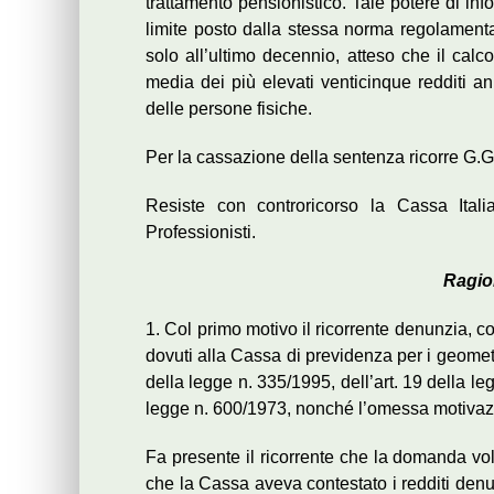
trattamento pensionistico. Tale potere di in
limite posto dalla stessa norma regolamentar
solo all’ultimo decennio, atteso che il cal
media dei più elevati venticinque redditi annu
delle persone fisiche.
Per la cassazione della sentenza ricorre G.G. 
Resiste con controricorso la Cassa Ital
Professionisti.
Ragio
1. Col primo motivo il ricorrente denunzia, co
dovuti alla Cassa di previdenza per i geometr
della legge n. 335/1995, dell’art. 19 della leg
legge n. 600/1973, nonché l’omessa motivaz
Fa presente il ricorrente che la domanda vo
che la Cassa aveva contestato i redditi den