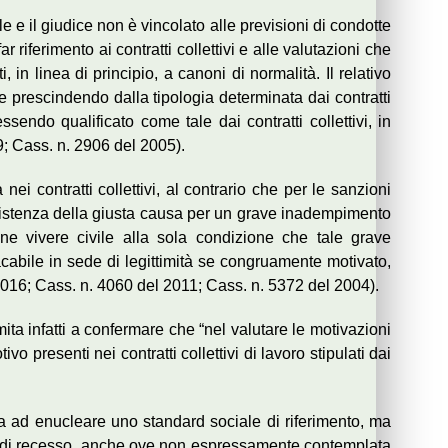
 e il giudice non è vincolato alle previsioni di condotte
 riferimento ai contratti collettivi e alle valutazioni che
in linea di principio, a canoni di normalità. Il relativo
e prescindendo dalla tipologia determinata dai contratti
sendo qualificato come tale dai contratti collettivi, in
9; Cass. n. 2906 del 2005).
i contratti collettivi, al contrario che per le sanzioni
ssistenza della giusta causa per un grave inadempimento
e vivere civile alla sola condizione che tale grave
abile in sede di legittimità se congruamente motivato,
l 2016; Cass. n. 4060 del 2011; Cass. n. 5372 del 2004).
ita infatti a confermare che “nel valutare le motivazioni
o presenti nei contratti collettivi di lavoro stipulati dai
nea ad enucleare uno standard sociale di riferimento, ma
ausa di recesso, anche ove non espressamente contemplata