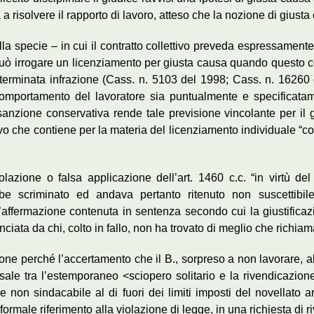
a risolvere il rapporto di lavoro, atteso che la nozione di giusta 
lla specie – in cui il contratto collettivo preveda espressamen
 può irrogare un licenziamento per giusta causa quando questo c
determinata infrazione (Cass. n. 5103 del 1998; Cass. n. 1626
l comportamento del lavoratore sia puntualmente e specificata
a sanzione conservativa rende tale previsione vincolante per il
vo che contiene per la materia del licenziamento individuale “condi
azione o falsa applicazione dell’art. 1460 c.c. “in virtù del
bbe scriminato ed andava pertanto ritenuto non suscettibi
 l’affermazione contenuta in sentenza secondo cui la giustifica
iata da chi, colto in fallo, non ha trovato di meglio che richiama
one perché l’accertamento che il B., sorpreso a non lavorare, 
ale tra l’estemporaneo <sciopero solitario e la rivendicazione 
 non sindacabile al di fuori dei limiti imposti del novellato art
ormale riferimento alla violazione di legge, in una richiesta di ri