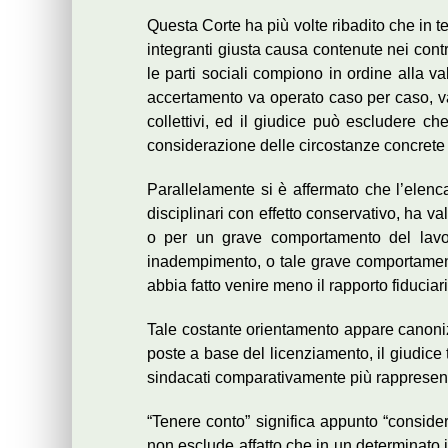
Questa Corte ha più volte ribadito che in t
integranti giusta causa contenute nei contrat
le parti sociali compiono in ordine alla va
accertamento va operato caso per caso, val
collettivi, ed il giudice può escludere ch
considerazione delle circostanze concrete c
Parallelamente si è affermato che l’elencaz
disciplinari con effetto conservativo, ha
o per un grave comportamento del lavor
inadempimento, o tale grave comportamento
abbia fatto venire meno il rapporto fiduciar
Tale costante orientamento appare canonizza
poste a base del licenziamento, il giudice ti
sindacati comparativamente più rappresenta
“Tenere conto” significa appunto “consider
non esclude affatto che in un determinato 