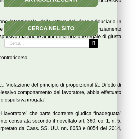
uandosi a ciò soltanto dopo un ulteriore e successivo
one intenzionale, della rottura del vincolo fiduciario in
CERCA NEL SITO
ne di capo-squadra”, hanno considerato il licenziamento
spulsivo ma anche ai fini della nozione legale di giusta
Cerca
per:
controricorso.
. Violazione del principio di proporzionalità. Difetto di
lessivo comportamento del lavoratore, abbia effettuato
e espulsiva irrogata”.
lavoratore” che parte ricorrente giudica “inadeguata”
te censurata secondo il novellato art. 360, co. 1, n. 5,
interpretato da Cass. SS. UU. nn. 8053 e 8054 del 2014,