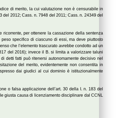
udice di merito, la cui valutazione non è censurabile in
8293 del 2012; Cass. n. 7948 del 2011; Cass. n. 24349 del
te ricorrente, per ottenere la cassazione della sentenza
 peso specifico di ciascuno di essi, ma deve piuttosto
l senso che l’elemento trascurato avrebbe condotto ad un
 del 2016); invece il B. si limita a valorizzare taluni
o di detti fatti può ritenersi autonomamente decisivo nel
isitazione del merito, evidentemente non consentita in
spresso dai giudici al cui dominio è istituzionalmente
e o falsa applicazione dell’art. 30 della I. n. 183 del
le giusta causa di licenziamento disciplinare dal CCNL