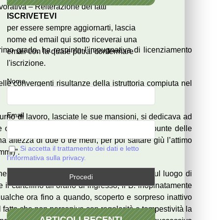
rativa – Reiterazione dei fatti
ISCRIVETEVI
per essere sempre aggiornarti, lascia
nome ed email qui sotto riceverai una
imo grado, ha respinto l’impugnativa di licenziamento
email con la quale potrai confermare
l'iscrizione.
Nome
lle convergenti risultanze della istruttoria compiuta nel
Email
turno di lavoro, lasciate le sue mansioni, si dedicava ad
e ostruita dal carico) sicché, montato sulle punte delle
 altezza di due o tre metri, per poi saltare giù l’attimo
Si accetta il trattamento dei dati e letto
mmi)”.
l'informativa sulla privacy.
e lavorativa, consumato per circa tre ore, sul luogo di
l cartellino all’orario di ingresso, il B. inopinatamente
 qualche ora fino a quando, scoperto e sorpreso inattivo
 fatto che non percepiva con regolarità e tempestività la
ARTICOLI RECENTI