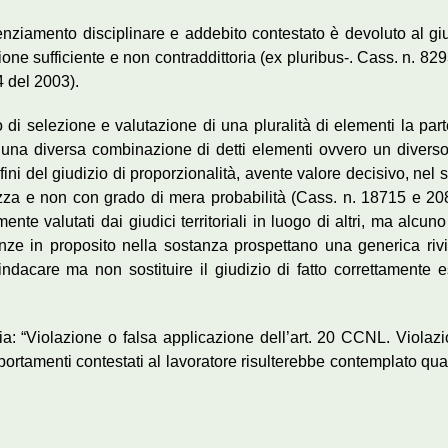
icenziamento disciplinare e addebito contestato è devoluto al gi
zione sufficiente e non contraddittoria (ex pluribus-. Cass. n. 
4 del 2003).
o di selezione e valutazione di una pluralità di elementi la par
 una diversa combinazione di detti elementi ovvero un diverso
fini del giudizio di proporzionalità, avente valore decisivo, ne
zza e non con grado di mera probabilità (Cass. n. 18715 e 20817
nte valutati dai giudici territoriali in luogo di altri, ma alcun
anze in proposito nella sostanza prospettano una generica riv
dacare ma non sostituire il giudizio di fatto correttamente e
: “Violazione o falsa applicazione dell’art. 20 CCNL. Violazion
rtamenti contestati al lavoratore risulterebbe contemplato qua