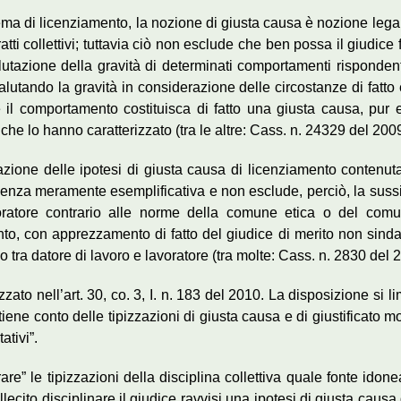
ema di licenziamento, la nozione di giusta causa è nozione legale
ti collettivi; tuttavia ciò non esclude che ben possa il giudice far
lutazione della gravità di determinati comportamenti rispondenti, 
utando la gravità in considerazione delle circostanze di fatto 
e il comportamento costituisca di fatto una giusta causa, pur es
he lo hanno caratterizzato (tra le altre: Cass. n. 24329 del 200
ione delle ipotesi di giusta causa di licenziamento contenuta ne
 valenza meramente esemplificativa e non esclude, perciò, la su
atore contrario alle norme della comune etica o del comun
, con apprezzamento di fatto del giudice di merito non sindac
io tra datore di lavoro e lavoratore (tra molte: Cass. n. 2830 de
to nell’art. 30, co. 3, I. n. 183 del 2010. La disposizione si lim
ene conto delle tipizzazioni di giusta causa e di giustificato motiv
tivi”.
are” le tipizzazioni della disciplina collettiva quale fonte ido
illecito disciplinare il giudice ravvisi una ipotesi di giusta c