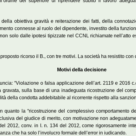
ll’ordine del superiore di riprendere subito il lavoro adeg
 della obiettiva gravità e reiterazione dei fatti, della connotazi
imento connesse al ruolo del dipendente, investito della funzio
on solo dalle ipotesi tipizzate nel CCNL richiamate nell’atto e
oposto ricorso il B., con tre motivi. La società ha resistito con 
Motivi della decisione
ncia: “Violazione o falsa applicazione dell’art. 2119 e 2016 c.c.
 gravata, sulla base di una inadeguata ricostruzione del comp
tà della condotta addebitabile al ricorrente rispetto alla sanzion
n quanto la “ricostruzione del complessivo comportamento del 
esclusiva del giudice di merito, con motivazione non adeguatamen
. 83 del 2012, conv. in I. n. 134 del 2012, come rigorosamente 
nza che ha solo l’involucro formale dell’error in iudicando.