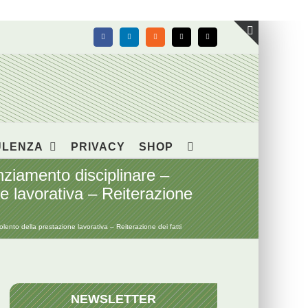
Facebook
LinkedIn
Rss
X
Email
Toggle
area
barra
scorrevol
ULENZA
PRIVACY
SHOP
iamento disciplinare –
 lavorativa – Reiterazione
o della prestazione lavorativa – Reiterazione dei fatti
NEWSLETTER