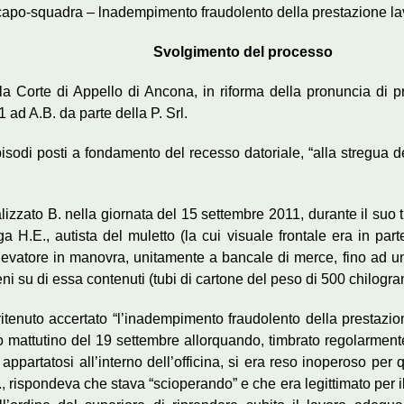
apo-squadra – lnadempimento fraudolento della prestazione lavo
Svolgimento del processo
 Corte di Appello di Ancona, in riforma della pronuncia di pr
1 ad A.B. da parte della P. Srl.
isodi posti a fondamento del recesso datoriale, “alla stregua de
ializzato B. nella giornata del 15 settembre 2011, durante il suo 
a H.E., autista del muletto (la cui visuale frontale era in part
elevatore in manovra, unitamente a bancale di merce, fino ad una
ni su di essa contenuti (tubi di cartone del peso di 500 chilogra
tenuto accertato “l’inadempimento fraudolento della prestazion
no mattutino del 19 settembre allorquando, timbrato regolarmente i
appartatosi all’interno dell’officina, si era reso inoperoso per
., rispondeva che stava “scioperando” e che era legittimato per il