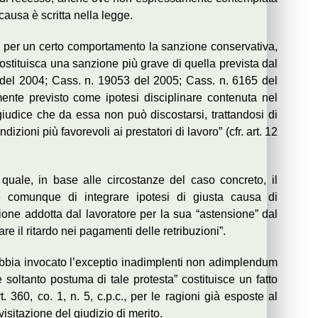
causa è scritta nella legge.
te per un certo comportamento la sanzione conservativa,
ostituisca una sanzione più grave di quella prevista dal
0 del 2004; Cass. n. 19053 del 2005; Cass. n. 6165 del
mente previsto come ipotesi disciplinare contenuta nel
 giudice che da essa non può discostarsi, trattandosi di
zioni più favorevoli ai prestatori di lavoro” (cfr. art. 12
 quale, in base alle circostanze del caso concreto, il
le comunque di integrare ipotesi di giusta causa di
zione addotta dal lavoratore per la sua “astensione” dal
re il ritardo nei pagamenti delle retribuzioni”.
abbia invocato l’exceptio inadimplenti non adimplendum
soltanto postuma di tale protesta” costituisce un fatto
. 360, co. 1, n. 5, c.p.c., per le ragioni già esposte al
visitazione del giudizio di merito.