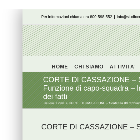
Salta
Per informazioni chiama ora 800-598-552
|
info@studio
al
contenuto
HOME
CHI SIAMO
ATTIVITA’
CORTE DI CASSAZIONE – Sent
Funzione di capo-squadra – l
dei fatti
sei qui:
Home
CORTE DI CASSAZIONE – Sentenza 08 febbraio 2017
CORTE DI CASSAZIONE – Sen