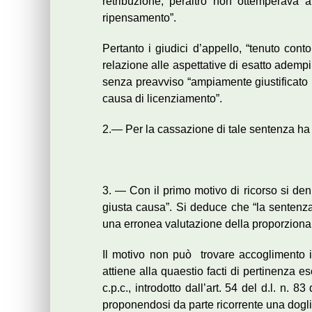
retribuzione; peraltro non ottemperava a
ripensamento”.
Pertanto i giudici d’appello, “tenuto conto
relazione alle aspettative di esatto ademp
senza preavviso “ampiamente giustificato n
causa di licenziamento”.
2.— Per la cassazione di tale sentenza ha pr
3. — Con il primo motivo di ricorso si denu
giusta causa”. Si deduce che “la sentenza
una erronea valutazione della proporzionali
Il motivo non può trovare accoglimento i
attiene alla quaestio facti di pertinenza 
c.p.c., introdotto dall’art. 54 del d.l. n
proponendosi da parte ricorrente una doglia