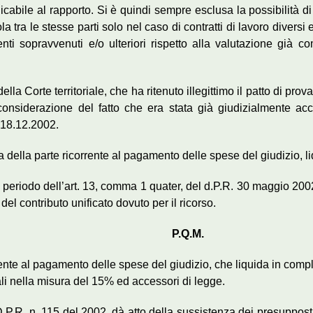
icabile al rapporto. Si è quindi sempre esclusa la possibilità di 
tra le stesse parti solo nel caso di contratti di lavoro diversi 
menti sopravvenuti e/o ulteriori rispetto alla valutazione già
della Corte territoriale, che ha ritenuto illegittimo il patto di p
considerazione del fatto che era stata già giudizialmente acce
 18.12.2002.
na della parte ricorrente al pagamento delle spese del giudizio, l
 periodo dell’art. 13, comma 1 quater, del d.P.R. 30 maggio 2002
el contributo unificato dovuto per il ricorso.
P.Q.M.
rente al pagamento delle spese del giudizio, che liquida in comp
i nella misura del 15% ed accessori di legge.
.P.R. n. 115 del 2002, dà atto della sussistenza dei presupposti 