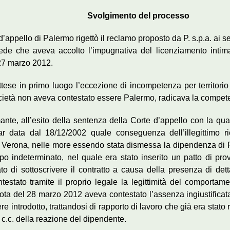
Svolgimento del processo
’appello di Palermo rigettò il reclamo proposto da P. s.p.a. ai s
ede che aveva accolto l’impugnativa del licenziamento intim
l 27 marzo 2012.
tese in primo luogo l’eccezione di incompetenza per territorio 
 società non aveva contestato essere Palermo, radicava la competen
ante, all’esito della sentenza della Corte d’appello con la qua
ar data dal 18/12/2002 quale conseguenza dell’illegittimo r
i Verona, nelle more essendo stata dismessa la dipendenza di Pa
po indeterminato, nel quale era stato inserito un patto di prov
ato di sottoscrivere il contratto a causa della presenza di dett
estato tramite il proprio legale la legittimità del comportam
nota del 28 marzo 2012 aveva contestato l’assenza ingiustificat
e introdotto, trattandosi di rapporto di lavoro che già era stato ri
 c.c. della reazione del dipendente.