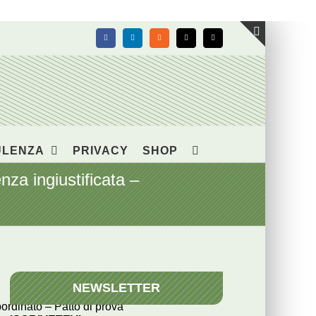
Facebook
LinkedIn
Rss
X
Email
Toggle
area
barra
scorrevol
ULENZA
PRIVACY
SHOP
a ingiustificata –
NEWSLETTER
bordinato – Patto di prova