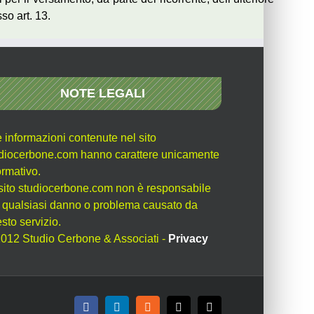
so art. 13.
NOTE LEGALI
e informazioni contenute nel sito
diocerbone.com hanno carattere unicamente
ormativo.
l sito studiocerbone.com non è responsabile
 qualsiasi danno o problema causato da
sto servizio.
012 Studio Cerbone & Associati -
Privacy
Facebook
LinkedIn
Rss
X
Email