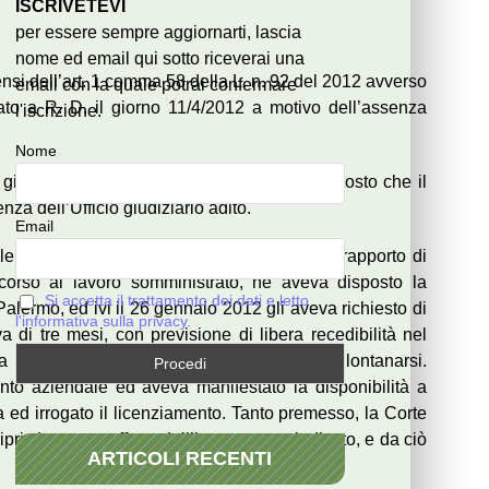
ISCRIVETEVI
per essere sempre aggiornarti, lascia
nome ed email qui sotto riceverai una
ensi dell’art. 1 comma 58 della L. n. 92 del 2012 avverso
email con la quale potrai confermare
ato a R. D. il giorno 11/4/2012 a motivo dell’assenza
l'iscrizione.
Nome
già fatta valere in primo grado, sul presupposto che il
za dell’Ufficio giudiziario adito.
Email
le era stata dichiarata la sussistenza di un rapporto di
icorso al lavoro somministrato, ne aveva disposto la
Si accetta il trattamento dei dati e letto
lermo, ed ivi il 26 gennaio 2012 gli aveva richiesto di
l'informativa sulla privacy.
a di tre mesi, con previsione di libera recedibilità nel
a clausola, e quindi era stato invitato ad allontanarsi.
ento aziendale ed aveva manifestato la disponibilità a
a ed irrogato il licenziamento. Tanto premesso, la Corte
pristinato per effetto dell’intervenuto giudicato, e da ciò
ARTICOLI RECENTI