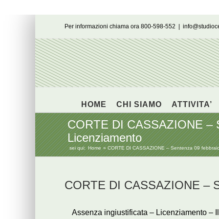
Salta
Per informazioni chiama ora 800-598-552
|
info@studio
al
contenuto
HOME
CHI SIAMO
ATTIVITA’
CORTE DI CASSAZIONE – Sent
Licenziamento
sei qui:
Home
CORTE DI CASSAZIONE – Sentenza 09 febbraio 20
CORTE DI CASSAZIONE – Sen
Assenza ingiustificata – Licenziamento – Il