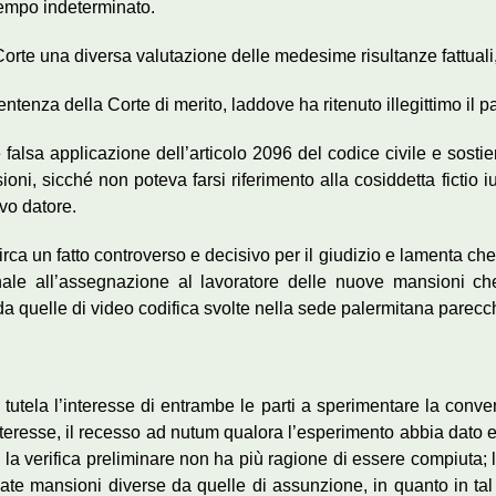
a tempo indeterminato.
rte una diversa valutazione delle medesime risultanze fattuali, c
sentenza della Corte di merito, laddove ha ritenuto illegittimo il p
e falsa applicazione dell’articolo 2096 del codice civile e sost
ni, sicché non poteva farsi riferimento alla cosiddetta fictio iur
ivo datore.
a un fatto controverso e decisivo per il giudizio e lamenta che l
onale all’assegnazione al lavoratore delle nuove mansioni c
da quelle di video codifica svolte nella sede palermitana parecch
.c. tutela l’interesse di entrambe le parti a sperimentare la conv
teresse, il recesso ad nutum qualora l’esperimento abbia dato es
 la verifica preliminare non ha più ragione di essere compiuta;
te mansioni diverse da quelle di assunzione, in quanto in ta