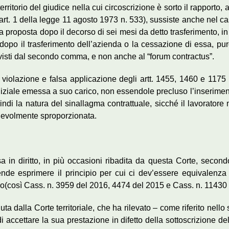
rritorio del giudice nella cui circoscrizione è sorto il rapporto
l’art. 1 della legge 11 agosto 1973 n. 533), sussiste anche nel cas
 proposta dopo il decorso di sei mesi da detto trasferimento, in 
dopo il trasferimento dell’azienda o la cessazione di essa, pur
previsti dal secondo comma, e non anche al “forum contractus”.
violazione e falsa applicazione degli artt. 1455, 1460 e 1175 
diziale emessa a suo carico, non essendole precluso l’inserimen
uindi la natura del sinallagma contrattuale, sicché il lavoratore
nevolmente sproporzionata.
in diritto, in più occasioni ribadita da questa Corte, secondo
ende esprimere il principio per cui ci dev’essere equivalenza
condo(così Cass. n. 3959 del 2016, 4474 del 2015 e Cass. n. 11430
uta dalla Corte territoriale, che ha rilevato – come riferito nell
di accettare la sua prestazione in difetto della sottoscrizione de