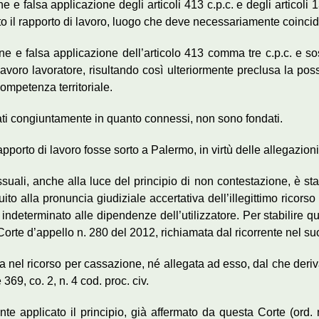
e falsa applicazione degli articoli 413 c.p.c. e degli articoli 
rto il rapporto di lavoro, luogo che deve necessariamente coincider
e e falsa applicazione dell’articolo 413 comma tre c.p.c. e sos
lavoro lavoratore, risultando così ulteriormente preclusa la poss
competenza territoriale.
ati congiuntamente in quanto connessi, non sono fondati.
 rapporto di lavoro fosse sorto a Palermo, in virtù delle allegazion
ssuali, anche alla luce del principio di non contestazione, è sta
to alla pronuncia giudiziale accertativa dell’illegittimo ricors
indeterminato alle dipendenze dell’utilizzatore. Per stabilire qu
Corte d’appello n. 280 del 2012, richiamata dal ricorrente nel su
ta nel ricorso per cassazione, né allegata ad esso, dal che deriv
 e 369, co. 2, n. 4 cod. proc. civ.
ente applicato il principio, già affermato da questa Corte (ord