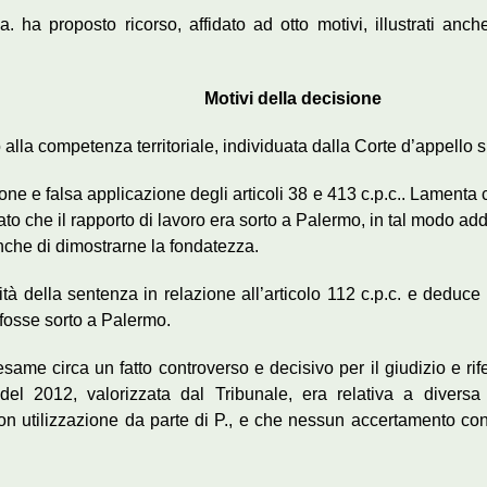
. ha proposto ricorso, affidato ad otto motivi, illustrati anc
Motivi della decisione
o alla competenza territoriale, individuata dalla Corte d’appello 
ione e falsa applicazione degli articoli 38 e 413 c.p.c.. Lamenta
to che il rapporto di lavoro era sorto a Palermo, in tal modo add
nche di dimostrarne la fondatezza.
à della sentenza in relazione all’articolo 112 c.p.c. e deduce 
 fosse sorto a Palermo.
me circa un fatto controverso e decisivo per il giudizio e rif
el 2012, valorizzata dal Tribunale, era relativa a diversa f
con utilizzazione da parte di P., e che nessun accertamento cont