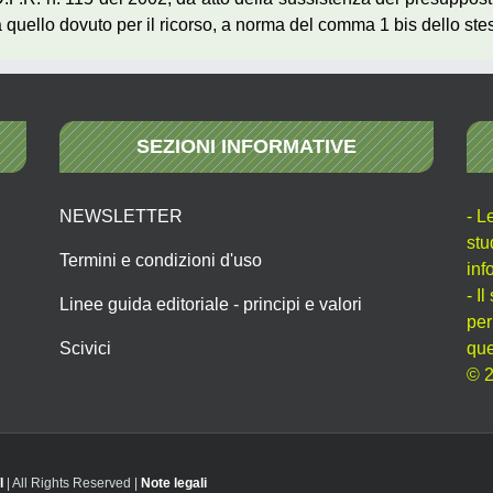
 a quello dovuto per il ricorso, a norma del comma 1 bis dello stes
SEZIONI INFORMATIVE
NEWSLETTER
- L
stu
Termini e condizioni d'uso
inf
- I
Linee guida editoriale - principi e valori
per
Scivici
que
© 2
I
| All Rights Reserved |
Note legali