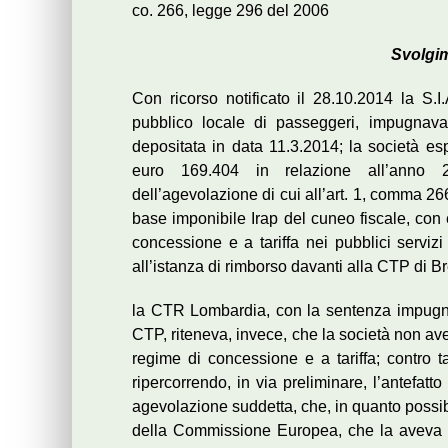
co. 266, legge 296 del 2006
Svolgi
Con ricorso notificato il 28.10.2014 la S.I.
pubblico locale di passeggeri, impugnav
depositata in data 11.3.2014; la società es
euro 169.404 in relazione all’anno 2
dell’agevolazione di cui all’art. 1, comma 2
base imponibile Irap del cuneo fiscale, con 
concessione e a tariffa nei pubblici servizi 
all’istanza di rimborso davanti alla CTP di Br
la CTR Lombardia, con la sentenza impugnata
CTP, riteneva, invece, che la società non av
regime di concessione e a tariffa; contro ta
ripercorrendo, in via preliminare, l’antefatto
agevolazione suddetta, che, in quanto possibi
della Commissione Europea, che la aveva inf