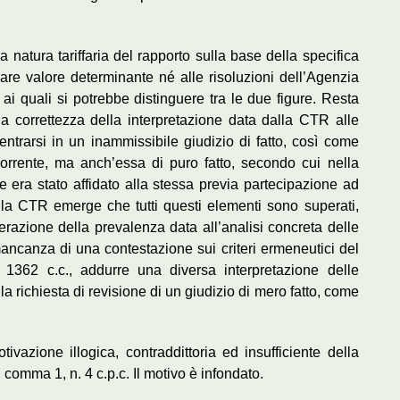
natura tariffaria del rapporto sulla base della specifica
dare valore determinante né alle risoluzioni dell’Agenzia
 ai quali si potrebbe distinguere tra le due figure. Resta
la correttezza della interpretazione data dalla CTR alle
entrarsi in un inammissibile giudizio di fatto, così come
icorrente, ma anch’essa di puro fatto, secondo cui nella
le era stato affidato alla stessa previa partecipazione ad
la CTR emerge che tutti questi elementi sono superati,
razione della prevalenza data all’analisi concreta delle
 mancanza di una contestazione sui criteri ermeneutici del
rt 1362 c.c., addurre una diversa interpretazione delle
la richiesta di revisione di un giudizio di mero fatto, come
vazione illogica, contraddittoria ed insufficiente della
 comma 1, n. 4 c.p.c. Il motivo è infondato.