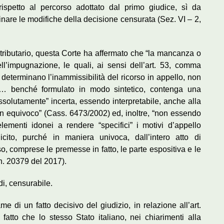
 rispetto al percorso adottato dal primo giudice, sì da
rminare le modifiche della decisione censurata (Sez. VI – 2,
tributario, questa Corte ha affermato che “la mancanza o
ell’impugnazione, le quali, ai sensi dell’art. 53, comma
determinano l’inammissibilità del ricorso in appello, non
lo … benché formulato in modo sintetico, contenga una
solutamente” incerta, essendo interpretabile, anche alla
on equivoco” (Cass. 6473/2002) ed, inoltre, “non essendo
elementi idonei a rendere “specifici” i motivi d’appello
cito, purché in maniera univoca, dall’intero atto di
 comprese le premesse in fatto, le parte espositiva e le
n. 20379 del 2017).
i, censurabile.
i un fatto decisivo del giudizio, in relazione all’art.
fatto che lo stesso Stato italiano, nei chiarimenti alla