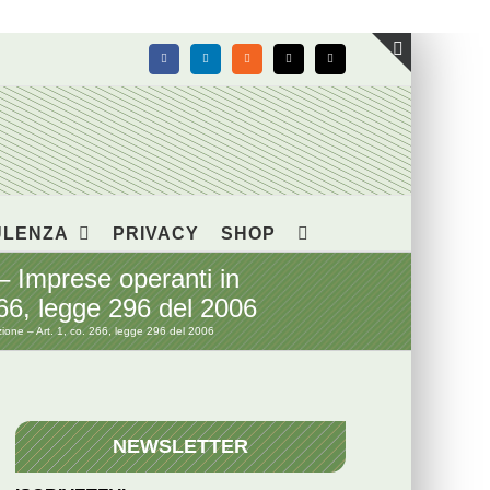
Facebook
LinkedIn
Rss
X
Email
Toggle
area
barra
scorrevol
ULENZA
PRIVACY
SHOP
Imprese operanti in
266, legge 296 del 2006
one – Art. 1, co. 266, legge 296 del 2006
NEWSLETTER