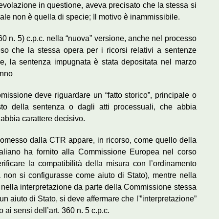
olazione in questione, aveva precisato che la stessa si
ale non è quella di specie; Il motivo è inammissibile.
60 n. 5) c.p.c. nella “nuova” versione, anche nel processo
eso che la stessa opera per i ricorsi relativi a sentenze
ie, la sentenza impugnata è stata depositata nel marzo
anno
’omissione deve riguardare un “fatto storico”, principale o
esto della sentenza o dagli atti processuali, che abbia
e abbia carattere decisivo.
 omesso dalla CTR appare, in ricorso, come quello della
italiano ha fornito alla Commissione Europea nel corso
verificare la compatibilità della misura con l’ordinamento
a non si configurasse come aiuto di Stato), mentre nella
 nella interpretazione da parte della Commissione stessa
n aiuto di Stato, si deve affermare che l'”interpretazione”
i sensi dell’art. 360 n. 5 c.p.c.