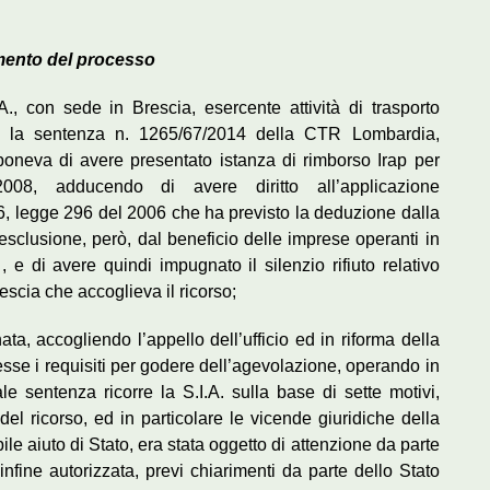
mento del processo
A., con sede in Brescia, esercente attività di trasporto
a la sentenza n. 1265/67/2014 della CTR Lombardia,
poneva di avere presentato istanza di rimborso Irap per
008, adducendo di avere diritto all’applicazione
66, legge 296 del 2006 che ha previsto la deduzione dalla
esclusione, però, dal beneficio delle imprese operanti in
, e di avere quindi impugnato il silenzio rifiuto relativo
escia che accoglieva il ricorso;
, accogliendo l’appello dell’ufficio ed in riforma della
esse i requisiti per godere dell’agevolazione, operando in
le sentenza ricorre la S.I.A. sulla base di sette motivi,
 del ricorso, ed in particolare le vicende giuridiche della
le aiuto di Stato, era stata oggetto di attenzione da parte
ine autorizzata, previ chiarimenti da parte dello Stato