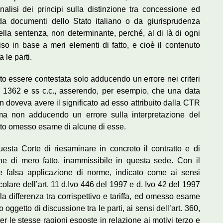
nalisi dei principi sulla distinzione tra concessione ed
da documenti dello Stato italiano o da giurisprudenza
della sentenza, non determinante, perché, al di là di ogni
o in base a meri elementi di fatto, e cioè il contenuto
 le parti.
uto essere contestata solo adducendo un errore nei criteri
artt 1362 e ss c.c., asserendo, per esempio, che una data
n doveva avere il significato ad esso attribuito dalla CTR
i, ma non adducendo un errore sulla interpretazione del
otto omesso esame di alcune di esse.
esta Corte di riesaminare in concreto il contratto e di
ne di mero fatto, inammissibile in questa sede. Con il
e falsa applicazione di norme, indicato come ai sensi
icolare dell’art. 11 d.Ivo 446 del 1997 e d. Ivo 42 del 1997
 la differenza tra corrispettivo e tariffa, ed omesso esame
o oggetto di discussione tra le parti, ai sensi dell’art. 360,
er le stesse ragioni esposte in relazione ai motivi terzo e