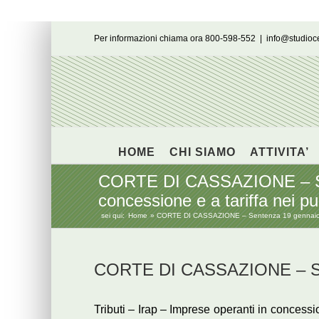
Salta
Per informazioni chiama ora 800-598-552
|
info@studio
al
contenuto
HOME
CHI SIAMO
ATTIVITA’
CORTE DI CASSAZIONE – Sent
concessione e a tariffa nei pu
sei qui:
Home
CORTE DI CASSAZIONE – Sentenza 19 gennaio 2018,
CORTE DI CASSAZIONE – Sen
Tributi – Irap – Imprese operanti in concessio