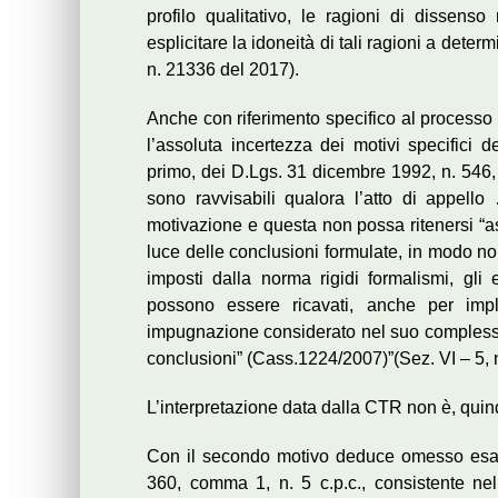
profilo qualitativo, le ragioni di dissenso
esplicitare la idoneità di tali ragioni a dete
n. 21336 del 2017).
Anche con riferimento specifico al processo 
l’assoluta incertezza dei motivi specifici d
primo, dei D.Lgs. 31 dicembre 1992, n. 546, 
sono ravvisabili qualora l’atto di appel
motivazione e questa non possa ritenersi “as
luce delle conclusioni formulate, in modo n
imposti dalla norma rigidi formalismi, gli 
possono essere ricavati, anche per impli
impugnazione considerato nel suo complesso,
conclusioni” (Cass.1224/2007)”(Sez. VI – 5, 
L’interpretazione data dalla CTR non è, quind
Con il secondo motivo deduce omesso esame d
360, comma 1, n. 5 c.p.c., consistente nel 