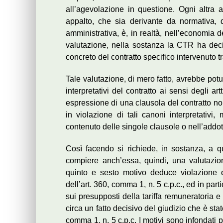
all’agevolazione in questione. Ogni altra a
appalto, che sia derivante da normativa, 
amministrativa, è, in realtà, nell’economia 
valutazione, nella sostanza la CTR ha decis
concreto del contratto specifico intervenuto tra
Tale valutazione, di mero fatto, avrebbe pot
interpretativi del contratto ai sensi degli 
espressione di una clausola del contratto no
in violazione di tali canoni interpretativ
contenuto delle singole clausole o nell’add
Così facendo si richiede, in sostanza, a qu
compiere anch’essa, quindi, una valutazio
quinto e sesto motivo deduce violazione 
dell’art. 360, comma 1, n. 5 c.p.c., ed in part
sui presupposti della tariffa remuneratoria e
circa un fatto decisivo del giudizio che è stat
comma 1, n. 5 c.p.c. I motivi sono infondati p