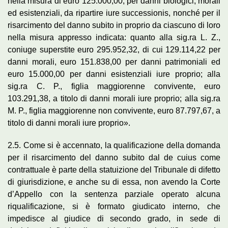
nella misura di euro 125.000,00, per danni biologici, morali
ed esistenziali, da ripartire iure successionis, nonché per il
risarcimento del danno subito in proprio da ciascuno di loro
nella misura appresso indicata: quanto alla sig.ra L. Z.,
coniuge superstite euro 295.952,32, di cui 129.114,22 per
danni morali, euro 151.838,00 per danni patrimoniali ed
euro 15.000,00 per danni esistenziali iure proprio; alla
sig.ra C. P., figlia maggiorenne convivente, euro
103.291,38, a titolo di danni morali iure proprio; alla sig.ra
M. P., figlia maggiorenne non convivente, euro 87.797,67, a
titolo di danni morali iure proprio».
2.5. Come si è accennato, la qualificazione della domanda
per il risarcimento del danno subito dal de cuius come
contrattuale è parte della statuizione del Tribunale di difetto
di giurisdizione, e anche su di essa, non avendo la Corte
d’Appello con la sentenza parziale operato alcuna
riqualificazione, si è formato giudicato interno, che
impedisce al giudice di secondo grado, in sede di