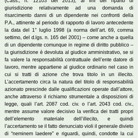
(Cass., n. 12103 del 2013), ai fini del riparto di
giurisdizione relativamente ad una domanda di
risarcimento danni di un dipendente nei confronti della
P.A., attinente al periodo di rapporto di lavoro antecedente
la data del 1° luglio 1998 (a norma dell’art. 69, comma
settimo, del d.lgs. n. 165 del 2001) – come anche a quella
di un dipendente comunque in regime di diritto pubblico –
la giurisdizione è devoluta al giudice amministrativo, se si
fa valere la responsabilità contrattuale dell’ente datore di
lavoro, mentre appartiene al giudice ordinario nel caso in
cui si tratti di azione che trova titolo in un illecito.
L’accertamento circa la natura del titolo di responsabilità
azionato prescinde dalle qualificazioni operate dall’attore,
anche attraverso il richiamo strumentale a disposizioni di
legge, quali l’art. 2087 cod. civ. o l’art. 2043 cod. civ.,
mentre assume valore decisivo la verifica dei tratti propri
dell’elemento materiale dell’illecito, e quindi
l’accertamento se il fatto denunciato violi il generale divieto
di “neminem laedere” e riguardi, quindi, condotte la cui