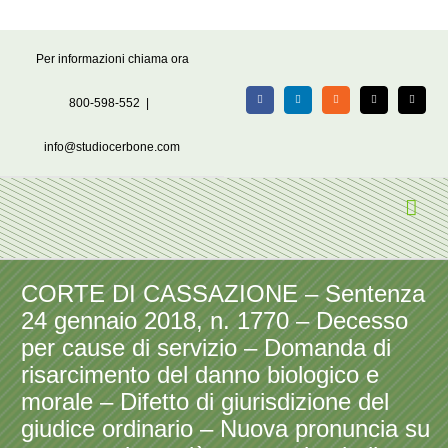
Salta
Per informazioni chiama ora
al
contenuto
800-598-552
|
Facebook
LinkedIn
Rss
X
Email
info@studiocerbone.com
CORTE DI CASSAZIONE – Sentenza
24 gennaio 2018, n. 1770 – Decesso
per cause di servizio – Domanda di
risarcimento del danno biologico e
morale – Difetto di giurisdizione del
giudice ordinario – Nuova pronuncia su