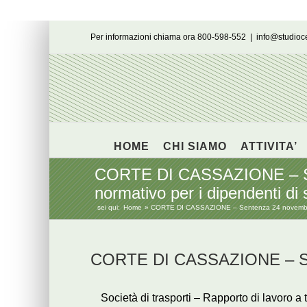
Salta
Per informazioni chiama ora 800-598-552
|
info@studio
al
contenuto
HOME
CHI SIAMO
ATTIVITA’
CORTE DI CASSAZIONE – Sen
normativo per i dipendenti di s
sei qui:
Home
CORTE DI CASSAZIONE – Sentenza 24 novembre 201
CORTE DI CASSAZIONE – Sen
Società di trasporti – Rapporto di lavoro