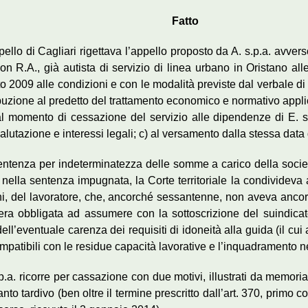
Fatto
ello di Cagliari rigettava l’appello proposto da A. s.p.a. avve
 con R.A., già autista di servizio di linea urbano in Oristano al
 2009 alle condizioni e con le modalità previste dal verbale di
zione al predetto del trattamento economico e normativo applicat
l momento di cessazione del servizio alle dipendenze di E. s.r
alutazione e interessi legali; c) al versamento dalla stessa data d
sentenza per indeterminatezza delle somme a carico della socie
 nella sentenza impugnata, la Corte territoriale la condivideva 
eghi, del lavoratore, che, ancorché sessantenne, non aveva ancor
 era obbligata ad assumere con la sottoscrizione del suindicat
dell’eventuale carenza dei requisiti di idoneità alla guida (il cu
compatibili con le residue capacità lavorative e l’inquadramento n
p.a. ricorre per cassazione con due motivi, illustrati da memoria a
nto tardivo (ben oltre il termine prescritto dall’art. 370, primo c