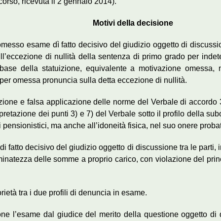
corso, ricevuta il 2 gennaio 2014).
Motivi della decisione
messo esame dì fatto decisivo del giudizio oggetto di discussion
 sull’eccezione di nullità della sentenza di primo grado per in
 base della statuizione, equivalente a motivazione omessa, no
per omessa pronuncia sulla detta eccezione di nullità.
ione e falsa applicazione delle norme del Verbale di accordo 30 
retazione dei punti 3) e 7) del Verbale sotto il profilo della su
 pensionistici, ma anche all’idoneità fisica, nel suo onere probat
 fatto decisivo del giudizio oggetto di discussione tra le parti, i
natezza delle somme a proprio carico, con violazione del princip
rietà tra i due profili di denuncia in esame.
ppone l’esame dal giudice del merito della questione oggetto d