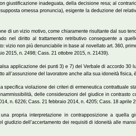
on giustificazione inadeguata, della decisione resa; al contrario 
: di supposta omessa pronuncia), esigente la deduzione del rela
one di un vizio motivo, come chiaramente risultante dal suo teno
ndo nel diritto al trattamento retributivo conseguente a quel
 vizio non più denunciabile in base al novellato art. 360, primo
aio 2015, n. 2498; Cass. 21 ottobre 2015, n. 21439).
falsa applicazione dei punti 3) e 7) del Verbale di accordo 30 lu
ritto all’assunzione del lavoratore anche alla sua idoneità fisica,
pecifica violazione dei criteri di ermeneutica contrattuale stabil
nammissibilità, delle considerazioni del giudice in contrasto con
14, n. 6226; Cass. 21 febbraio 2014, n. 4205; Cass. 18 aprile 2
di una propria interpretazione in contrapposizione a quella g
el giudizio dell’accertamento dei requisiti di idoneità alle mansi