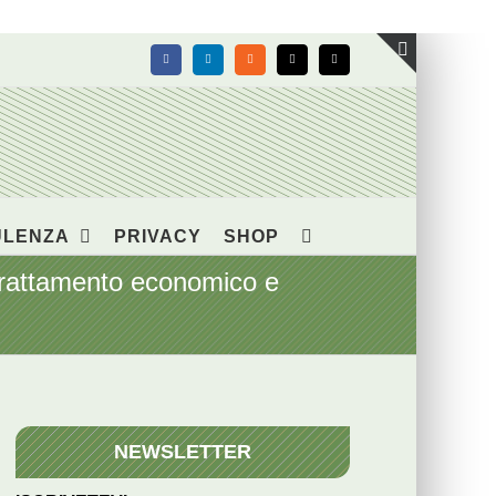
Facebook
LinkedIn
Rss
X
Email
Toggle
area
barra
scorrevol
ULENZA
PRIVACY
SHOP
attamento economico e
NEWSLETTER