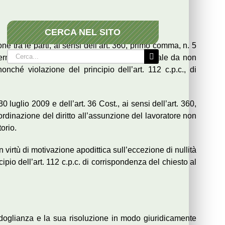
CERCA NEL SITO
e tra le parti, ai sensi dell’art. 360, primo comma, n. 5
Cerca
determinatezza delle somme a proprio carico, tale da non
per:
nché violazione del principio dell’art. 112 c.p.c., di
luglio 2009 e dell’art. 36 Cost., ai sensi dell’art. 360,
bordinazione del diritto all’assunzione del lavoratore non
orio.
n virtù di motivazione apodittica sull’eccezione di nullità
io dell’art. 112 c.p.c. di corrispondenza del chiesto al
i doglianza e la sua risoluzione in modo giuridicamente