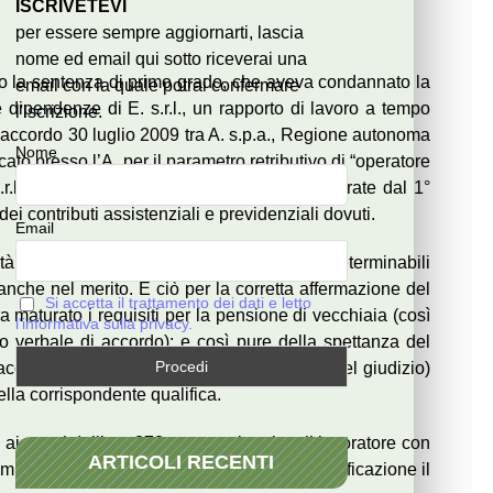
ISCRIVETEVI
per essere sempre aggiornarti, lascia
nome ed email qui sotto riceverai una
rso la sentenza di primo grado, che aveva condannato la
email con la quale potrai confermare
le dipendenze di E. s.r.l., un rapporto di lavoro a tempo
l'iscrizione.
 accordo 30 luglio 2009 tra A. s.p.a., Regione autonoma
Nome
o presso l’A. per il parametro retributivo di “operatore
.l.; b) al pagamento delle retribuzioni maturate dal 1°
ei contributi assistenziali e previdenziali dovuti.
Email
tà datrice appellante, invece esattamente determinabili
anche nel merito. E ciò per la corretta affermazione del
Si accetta il trattamento dei dati e letto
a maturato i requisiti per la pensione di vecchiaia (così
l'informativa sulla privacy.
o verbale di accordo); e così pure della spettanza del
i accertamento peraltro esulava dall’oggetto del giudizio)
ella corrispondente qualifica.
i sensi dell’art. 378 c.p.c., cui resiste il lavoratore con
ARTICOLI RECENTI
omma c.p.c., essendone stata richiesta la notificazione il