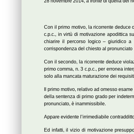
28 novembre 2014, a fronte di quella del ri
Con il primo motivo, la ricorrente deduce o
c.p.c., in virtù di motivazione apodittica
chiarire il percorso logico – giuridico a
corrispondenza del chiesto al pronunciato 
Con il secondo, la ricorrente deduce violaz
primo comma, n. 3 c.p.c., per erronea interp
solo alla mancata maturazione dei requisiti
Il primo motivo, relativo ad omesso esame di
della sentenza di primo grado per indetermi
pronunciato, è inammissibile.
Appare evidente l’irrimediabile contradditto
Ed infatti, il vizio di motivazione presu