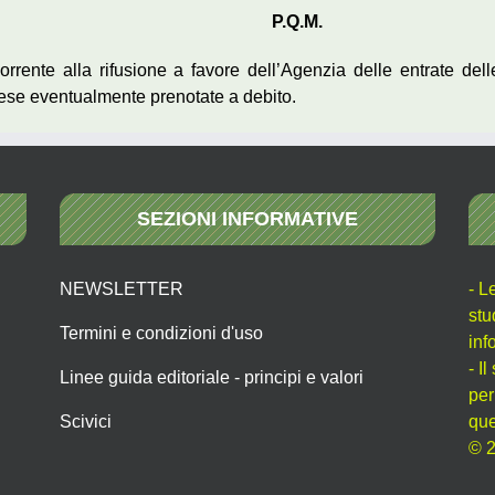
P.Q.M.
orrente alla rifusione a favore dell’Agenzia delle entrate dell
ese eventualmente prenotate a debito.
SEZIONI INFORMATIVE
NEWSLETTER
- L
stu
Termini e condizioni d'uso
inf
- I
Linee guida editoriale - principi e valori
per
Scivici
que
© 2