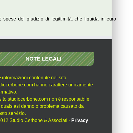
e spese del giudizio di legittimità, che liquida in euro
NOTE LEGALI
e informazioni contenute nel sito
diocerbone.com hanno carattere unicamente
ormativo.
l sito studiocerbone.com non è responsabile
 qualsiasi danno o problema causato da
sto servizio.
012 Studio Cerbone & Associati -
Privacy