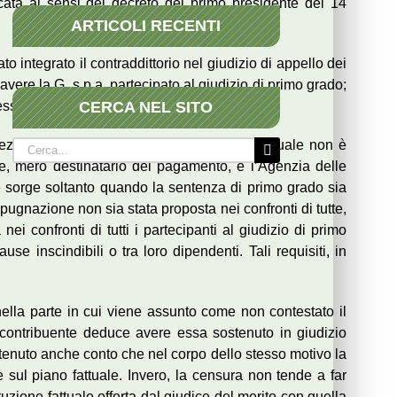
cata ai sensi del decreto del primo presidente del 14
ARTICOLI RECENTI
o integrato il contraddittorio nel giudizio di appello dei
avere la G. s.p.a. partecipato al giudizio di primo grado;
CERCA NEL SITO
sso di pronunciarsi.
(sez. 6 – 5, n. 16813 del 2014) secondo la quale non è
Cerca
ste, mero destinatario del pagamento, e l’Agenzia delle
per:
he sorge soltanto quando la sentenza di primo grado sia
impugnazione non sia stata proposta nei confronti di tutte,
 confronti di tutti i partecipanti al giudizio di primo
se inscindibili o tra loro dipendenti. Tali requisiti, in
nella parte in cui viene assunto come non contestato il
la contribuente deduce avere essa sostenuto in giudizio
, tenuto anche conto che nel corpo dello stesso motivo la
sul piano fattuale. Invero, la censura non tende a far
truzione fattuale offerta dal giudice del merito con quella