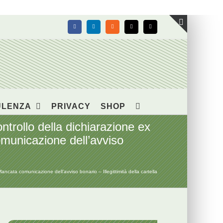
Facebook
LinkedIn
Rss
X
Email
Toggle
area
barra
scorrevol
ULENZA
PRIVACY
SHOP
ollo della dichiarazione ex
omunicazione dell’avviso
ta comunicazione dell’avviso bonario – Illegittimità della cartella