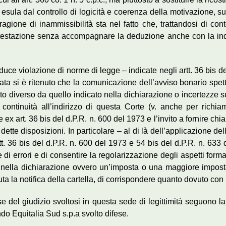
 esula dal controllo di logicità e coerenza della motivazione, 
re ragione di inammissibilità sta nel fatto che, trattandosi di
contestazione senza accompagnare la deduzione anche con la in
duce violazione di norme di legge – indicate negli artt. 36 bis del
ata si è ritenuto che la comunicazione dell’avviso bonario spet
to diverso da quello indicato nella dichiarazione o incertezze su 
 continuità all’indirizzo di questa Corte (v. anche per rich
ex art. 36 bis del d.P.R. n. 600 del 1973 e l’invito a fornire chia
ette disposizioni. In particolare – al di là dell’applicazione dell
artt. 36 bis del d.P.R. n. 600 del 1973 e 54 bis del d.P.R. n. 633
ione di errori e di consentire la regolarizzazione degli aspetti fo
cato nella dichiarazione ovvero un’imposta o una maggiore imp
uta la notifica della cartella, di corrispondere quanto dovuto con
ese del giudizio svoltosi in questa sede di legittimità seguono
do Equitalia Sud s.p.a svolto difese.