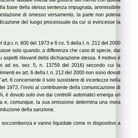
sulla base della stessa sentenza impugnata, ammissibile
 contestazione di omesso versamento, la parte non poteva
dicazione del luogo processuale da cui si evincesse la
 d.p.r. n. 600 del 1973 e 6 co. 5 della I. n. 212 del 2000
tasse solo quando, a differenza che caso di specie, dai
aspetti rilevanti della dichiarazione stessa. Il motivo è
iami ad es. sez. 5, n. 13759 del 2016) secondo cui la
rimenti ex art. 6 della I. n. 212 del 2000 non sono dovuti
’art. 6 concernente il solo sussistere di incertezze nella
 del 1972, l’invio al contribuente della comunicazione di
rmali, è dovuto solo ove dai controlli automatici emerga un
osta e, comunque, la sua omissione determina una mera
 riduzione della sanzione.
 la soccombenza e vanno liquidate come in dispositivo a