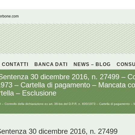
cerbone.com
CONTATTI
BANCA DATI
NEWS – BLOG
CONS
enza 30 dicembre 2016, n. 27499 – Contr
0/1973 – Cartella di pagamento – Mancata c
artella – Esclusione
rollo della dichiarazione ex art. 36-bis del D.P.R. n. 600/1973 – Cartella di pagamento – Manca
tenza 30 dicembre 2016, n. 27499