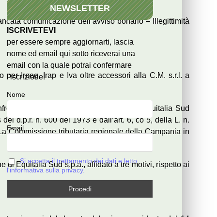
NEWSLETTER
ancata comunicazione dell’avviso bonario – Illegittimità
ISCRIVETEVI
per essere sempre aggiornarti, lascia
nome ed email qui sotto riceverai una
email con la quale potrai confermare
per Irpeg, Irap e Iva oltre accessori alla C.M. s.r.l. a
l'iscrizione.
Nome
fronti dell’Agenzia e della G. s.p.a. (ora Equitalia Sud
el d.p.r. n. 600 del 1973 e dall’art. 6, co 5, della L. n.
Email
. La Commissione tributaria regionale della Campania in
Si accetta il trattamento dei dati e letto
 Equitalia Sud s.p.a., affidato a tre motivi, rispetto ai
l'informativa sulla privacy.