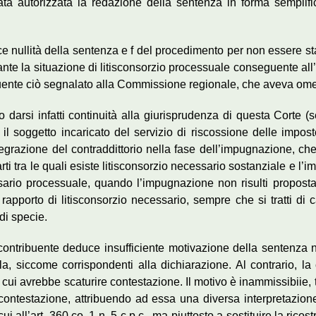
ata autorizzata la redazione della sentenza in forma semplifi
e nullità della sentenza e f del procedimento per non essere stat
ante la situazione di litisconsorzio processuale conseguente all’
buente ciò segnalato alla Commissione regionale, che aveva ome
darsi infatti continuità alla giurisprudenza di questa Corte 
a il soggetto incaricato del servizio di riscossione delle impo
ntegrazione del contraddittorio nella fase dell’impugnazione, c
arti tra le quali esiste litisconsorzio necessario sostanziale e l’
rio processuale, quando l’impugnazione non risulti proposta nei
pporto di litisconsorzio necessario, sempre che si tratti di cau
 di specie.
 contribuente deduce insufficiente motivazione della sentenza 
ella, siccome corrispondenti alla dichiarazione. Al contrario, 
 da cui avrebbe scaturire contestazione. Il motivo è inammissibiie
ontestazione, attribuendo ad essa una diversa interpretazione 
 all’art. 360 co. 1 n. 5 c.p.c., ma piuttosto a sostituire la ricos