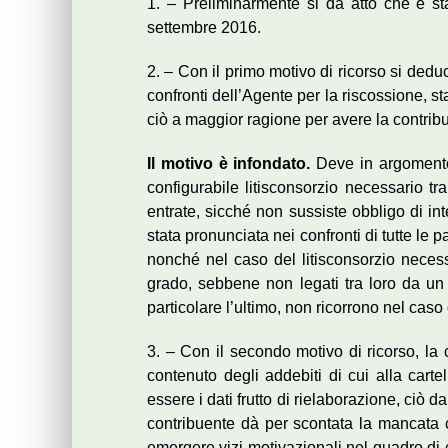
1. – Preliminarmente si dà atto che è st
settembre 2016.
2. – Con il primo motivo di ricorso si deduc
confronti dell’Agente per la riscossione, st
ciò a maggior ragione per avere la contri
Il motivo è infondato.
Deve in argomento 
configurabile litisconsorzio necessario tr
entrate, sicché non sussiste obbligo di i
stata pronunciata nei confronti di tutte le p
nonché nel caso del litisconsorzio necessa
grado, sebbene non legati tra loro da un ra
particolare l’ultimo, non ricorrono nel caso
3. – Con il secondo motivo di ricorso, la
contenuto degli addebiti di cui alla cart
essere i dati frutto di rielaborazione, ciò
contribuente dà per scontata la mancata c
emergere vizi motivazionali nel quadro di cui