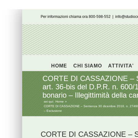
Salta
Per informazioni chiama ora 800-598-552
|
info@studio
al
contenuto
HOME
CHI SIAMO
ATTIVITA’
CORTE DI CASSAZIONE – Sent
art. 36-bis del D.P.R. n. 60
bonario – Illegittimità della c
sei qui:
Home
CORTE DI CASSAZIONE – Sentenza 30 dicembre 2016, n. 27499 – Cont
– Esclusione
CORTE DI CASSAZIONE – Sen