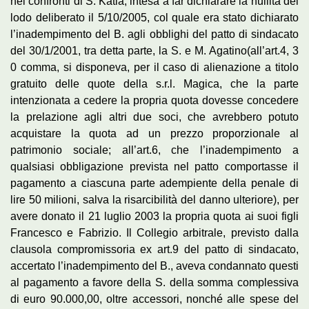
nei confronti di S. Katia, intesa a far dichiarare la nullità del
lodo deliberato il 5/10/2005, col quale era stato dichiarato
l’inadempimento del B. agli obblighi del patto di sindacato
del 30/1/2001, tra detta parte, la S. e M. Agatino(all’art.4, 3
0 comma, si disponeva, per il caso di alienazione a titolo
gratuito delle quote della s.r.l. Magica, che la parte
intenzionata a cedere la propria quota dovesse concedere
la prelazione agli altri due soci, che avrebbero potuto
acquistare la quota ad un prezzo proporzionale al
patrimonio sociale; all’art.6, che l’inadempimento a
qualsiasi obbligazione prevista nel patto comportasse il
pagamento a ciascuna parte adempiente della penale di
lire 50 milioni, salva la risarcibilità del danno ulteriore), per
avere donato il 21 luglio 2003 la propria quota ai suoi figli
Francesco e Fabrizio. Il Collegio arbitrale, previsto dalla
clausola compromissoria ex art.9 del patto di sindacato,
accertato l’inadempimento del B., aveva condannato questi
al pagamento a favore della S. della somma complessiva
di euro 90.000,00, oltre accessori, nonché alle spese del