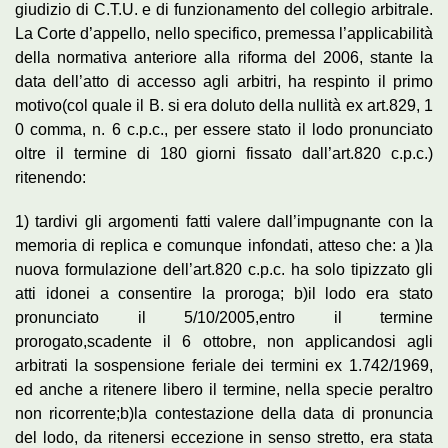
giudizio di C.T.U. e di funzionamento del collegio arbitrale.
La Corte d’appello, nello specifico, premessa l’applicabilità
della normativa anteriore alla riforma del 2006, stante la
data dell’atto di accesso agli arbitri, ha respinto il primo
motivo(col quale il B. si era doluto della nullità ex art.829, 1
0 comma, n. 6 c.p.c., per essere stato il lodo pronunciato
oltre il termine di 180 giorni fissato dall’art.820 c.p.c.)
ritenendo:
1) tardivi gli argomenti fatti valere dall’impugnante con la
memoria di replica e comunque infondati, atteso che: a )la
nuova formulazione dell’art.820 c.p.c. ha solo tipizzato gli
atti idonei a consentire la proroga; b)il lodo era stato
pronunciato il 5/10/2005,entro il termine
prorogato,scadente il 6 ottobre, non applicandosi agli
arbitrati la sospensione feriale dei termini ex 1.742/1969,
ed anche a ritenere libero il termine, nella specie peraltro
non ricorrente;b)la contestazione della data di pronuncia
del lodo, da ritenersi eccezione in senso stretto, era stata