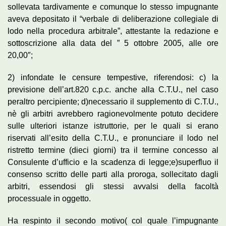
sollevata tardivamente e comunque lo stesso impugnante
aveva depositato il “verbale di deliberazione collegiale di
lodo nella procedura arbitrale”, attestante la redazione e
sottoscrizione alla data del ” 5 ottobre 2005, alle ore
20,00″;
2) infondate le censure tempestive, riferendosi: c) la
previsione dell’art.820 c.p.c. anche alla C.T.U., nel caso
peraltro percipiente; d)necessario il supplemento di C.T.U.,
nè gli arbitri avrebbero ragionevolmente potuto decidere
sulle ulteriori istanze istruttorie, per le quali si erano
riservati all’esito della C.T.U., e pronunciare il lodo nel
ristretto termine (dieci giorni) tra il termine concesso al
Consulente d’ufficio e la scadenza di legge;e)superfluo il
consenso scritto delle parti alla proroga, sollecitato dagli
arbitri, essendosi gli stessi avvalsi della facoltà
processuale in oggetto.
Ha respinto il secondo motivo( col quale l’impugnante