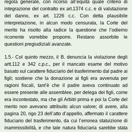
regola generale, con ricorso all’equità quale criterio di
integrazione del contratto ex art.1374 c.c. e di valutazione
del danno, ex art. 1226 c.c. Con detta plausibile
interpretazione, in alcun modo censurata, la Corte del
merito ha risolto alla radice la questione che l’odierno
ricorrente vorrebbe proporre. Restano assorbite le
questioni pregiudiziali avanzate.
1.5.- Col quinto mezzo, il B. denuncia la violazione degli
artt.112 e 342 c.p.c., per il mancato esame del motivo
basato sul carattere fiduciario del trasferimento dal padre ai
figli; sostiene che la donazione ai figli era avvenuta per
ragioni fiscali, tant’è che il padre aveva continuato ad
essere presente alle assemblee, per delega dei figli, come
era incontestato, ma che gli Arbitri prima e poi la Corte del
merito non avevano attribuito alcun valore; di avere, alla
pagina 20, rigo 23 dell’atto d’appello, affermato il carattere
fiduciario del trasferimento, da cui l’erronea statuizione di
inammissibilità, e che tale natura fiduciaria sarebbe stata