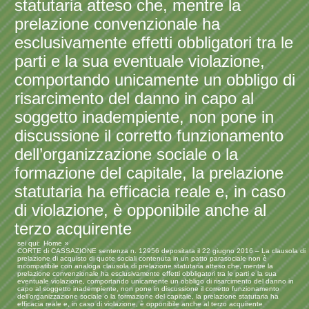
statutaria atteso che, mentre la
prelazione convenzionale ha
esclusivamente effetti obbligatori tra le
parti e la sua eventuale violazione,
comportando unicamente un obbligo di
risarcimento del danno in capo al
soggetto inadempiente, non pone in
discussione il corretto funzionamento
dell’organizzazione sociale o la
formazione del capitale, la prelazione
statutaria ha efficacia reale e, in caso
di violazione, è opponibile anche al
terzo acquirente
sei qui:
Home
CORTE di CASSAZIONE sentenza n. 12956 depositata il 22 giugno 2016 – La clausola di
prelazione di acquisto di quote sociali contenuta in un patto parasociale non è
incompatibile con analoga clausola di prelazione statutaria atteso che, mentre la
prelazione convenzionale ha esclusivamente effetti obbligatori tra le parti e la sua
eventuale violazione, comportando unicamente un obbligo di risarcimento del danno in
capo al soggetto inadempiente, non pone in discussione il corretto funzionamento
dell’organizzazione sociale o la formazione del capitale, la prelazione statutaria ha
efficacia reale e, in caso di violazione, è opponibile anche al terzo acquirente