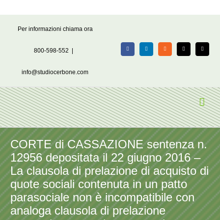
Salta
Per informazioni chiama ora
al
contenuto
800-598-552
|
Facebook
LinkedIn
Rss
X
Email
info@studiocerbone.com
CORTE di CASSAZIONE sentenza n.
12956 depositata il 22 giugno 2016 –
La clausola di prelazione di acquisto di
quote sociali contenuta in un patto
parasociale non è incompatibile con
analoga clausola di prelazione