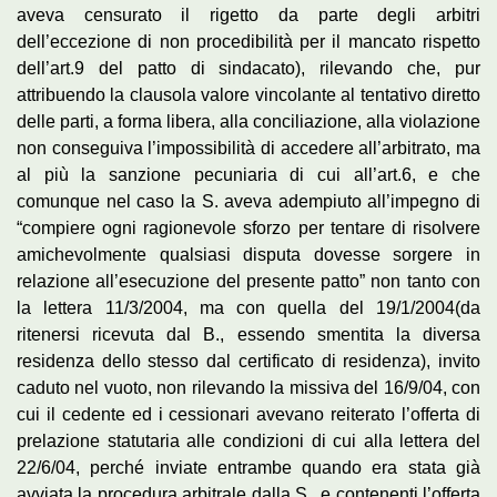
aveva censurato il rigetto da parte degli arbitri
dell’eccezione di non procedibilità per il mancato rispetto
dell’art.9 del patto di sindacato), rilevando che, pur
attribuendo la clausola valore vincolante al tentativo diretto
delle parti, a forma libera, alla conciliazione, alla violazione
non conseguiva l’impossibilità di accedere all’arbitrato, ma
al più la sanzione pecuniaria di cui all’art.6, e che
comunque nel caso la S. aveva adempiuto all’impegno di
“compiere ogni ragionevole sforzo per tentare di risolvere
amichevolmente qualsiasi disputa dovesse sorgere in
relazione all’esecuzione del presente patto” non tanto con
la lettera 11/3/2004, ma con quella del 19/1/2004(da
ritenersi ricevuta dal B., essendo smentita la diversa
residenza dello stesso dal certificato di residenza), invito
caduto nel vuoto, non rilevando la missiva del 16/9/04, con
cui il cedente ed i cessionari avevano reiterato l’offerta di
prelazione statutaria alle condizioni di cui alla lettera del
22/6/04, perché inviate entrambe quando era stata già
avviata la procedura arbitrale dalla S., e contenenti l’offerta