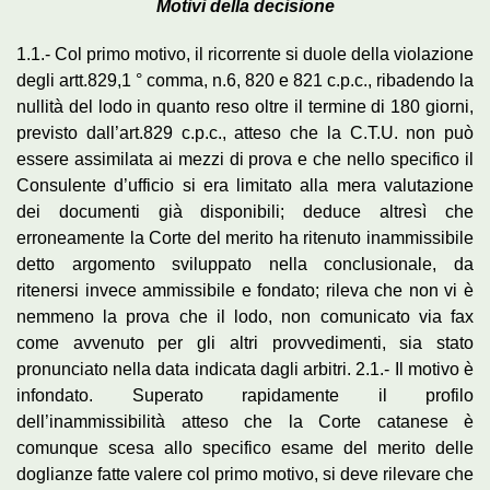
Motivi della decisione
1.1.- Col primo motivo, il ricorrente si duole della violazione
degli artt.829,1 ° comma, n.6, 820 e 821 c.p.c., ribadendo la
nullità del lodo in quanto reso oltre il termine di 180 giorni,
previsto dall’art.829 c.p.c., atteso che la C.T.U. non può
essere assimilata ai mezzi di prova e che nello specifico il
Consulente d’ufficio si era limitato alla mera valutazione
dei documenti già disponibili; deduce altresì che
erroneamente la Corte del merito ha ritenuto inammissibile
detto argomento sviluppato nella conclusionale, da
ritenersi invece ammissibile e fondato; rileva che non vi è
nemmeno la prova che il lodo, non comunicato via fax
come avvenuto per gli altri provvedimenti, sia stato
pronunciato nella data indicata dagli arbitri. 2.1.- Il motivo è
infondato. Superato rapidamente il profilo
dell’inammissibilità atteso che la Corte catanese è
comunque scesa allo specifico esame del merito delle
doglianze fatte valere col primo motivo, si deve rilevare che