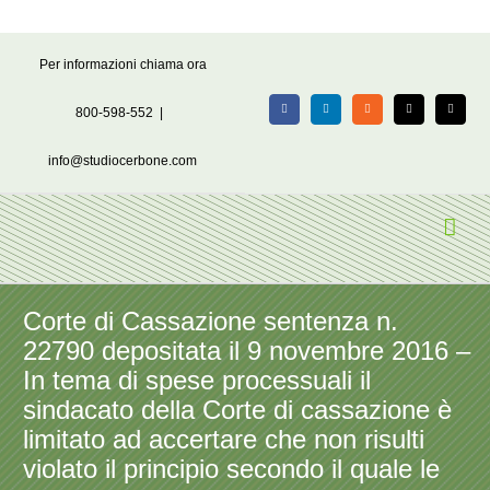
Salta
Per informazioni chiama ora
al
contenuto
800-598-552
|
Facebook
LinkedIn
Rss
X
Email
info@studiocerbone.com
Corte di Cassazione sentenza n.
22790 depositata il 9 novembre 2016 –
In tema di spese processuali il
sindacato della Corte di cassazione è
limitato ad accertare che non risulti
violato il principio secondo il quale le