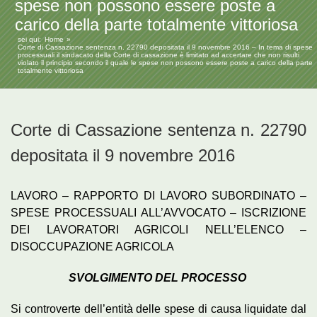
spese non possono essere poste a
carico della parte totalmente vittoriosa
sei qui:
Home
Corte di Cassazione sentenza n. 22790 depositata il 9 novembre 2016 – In tema di spese
processuali il sindacato della Corte di cassazione è limitato ad accertare che non risulti
violato il principio secondo il quale le spese non possono essere poste a carico della parte
totalmente vittoriosa
Corte di Cassazione sentenza n. 22790
depositata il 9 novembre 2016
LAVORO – RAPPORTO DI LAVORO SUBORDINATO –
SPESE PROCESSUALI ALL’AVVOCATO – ISCRIZIONE
DEI LAVORATORI AGRICOLI NELL’ELENCO –
DISOCCUPAZIONE AGRICOLA
SVOLGIMENTO DEL PROCESSO
Si controverte dell’entità delle spese di causa liquidate dal