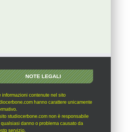
NOTE LEGALI
e informazioni contenute nel sito
diocerbone.com hanno carattere unicamente
ormativo.
l sito studiocerbone.com non è responsabile
 qualsiasi danno o problema causato da
sto servizio.