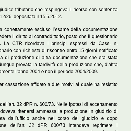
giudice tributario che respingeva il ricorso con sentenza
2/26, depositata il 15.5.2012.
va correttamente escluso l’esame della documentazione
ere il diritto al contraddittorio, posto che il questionario
 32. La CTR ricordava i principi espressi da Cass. n.
ario con richiesta di riscontro entro 15 giorni notificato
rva di produzione di altra documentazione che era stata
unque provata la tardività della produzione che, d’altra
icamente l’anno 2004 e non il periodo 2004/2009.
r cassazione affidato a due motivi al quale ha resistito
dell’art. 32 dPR n. 600/73. Nelle ipotesi di accertamento
 doveva ritenersi ammessa la produzione in giudizio di
zata dall’ufficio anche nel corso del giudizio e dopo
ione dell’art. 32 dPR 600/73 intendeva reprimere i