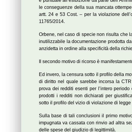
e puntuale all’esibizione da parte dell’Amm
le conseguenze della sua mancata ottemperanz
artt. 24 e 53 Cost. – per la violazione dell’
11765/2014.
Orbene, nel caso di specie non risulta che l
inutilizzabile la documentazione prodotta dal
anzidetta in ordine alla specificità della rich
Il secondo motivo di ricorso è manifestament
Ed invero, la censura sotto il profilo della m
di diritto nel quale sarebbe incorsa la CTR
prova dei redditi esenti per l’intero periodo
prodotti i redditi non dichiarati per giustif
sotto il profilo del vizio di violazione di le
Sulla base di tali conclusioni il primo motiv
impugnata va cassata con rinvio ad altra s
delle spese del giudizio di legittimità.