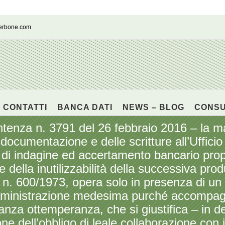
cerbone.com
CONTATTI
BANCA DATI
NEWS – BLOG
CONS
a n. 3791 del 26 febbraio 2016 – la man
a documentazione e delle scritture all’Ufficio
eri di indagine ed accertamento bancario pro
e della inutilizzabilità della successiva pr
R. n. 600/1973, opera solo in presenza di un 
’Amministrazione medesima purché accompagn
 ottemperanza, che si giustifica – in derog
ne dell’obbligo di leale collaborazione con i