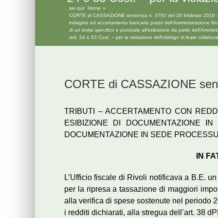
sei qui:
Home
CORTE di CASSAZIONE sentenza n. 3791 del 26 febbraio 2016 – la manc
indagine ed accertamento bancario propri dell’Amministrazione finan
di un invito specifico e puntuale all’esibizione da parte dell’Amm
artt. 24 e 53 Cost. – per la violazione dell’obbligo di leale collabor
CORTE di CASSAZIONE senten
TRIBUTI – ACCERTAMENTO CON REDDIT
ESIBIZIONE DI DOCUMENTAZIONE IN
DOCUMENTAZIONE IN SEDE PROCESSUALE
IN FA
L’Ufficio fiscale di Rivoli notificava a B.E. 
per la ripresa a tassazione di maggiori impo
alla verifica di spese sostenute nel periodo
i redditi dichiarati, alla stregua dell’art. 38 