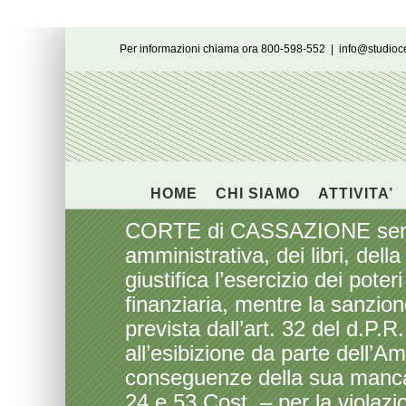
Salta
Per informazioni chiama ora 800-598-552
|
info@studio
al
contenuto
HOME
CHI SIAMO
ATTIVITA’
CORTE di CASSAZIONE sentenz
amministrativa, dei libri, dell
giustifica l’esercizio dei pot
finanziaria, mentre la sanzion
prevista dall’art. 32 del d.P.
all’esibizione da parte dell
conseguenze della sua mancanza
24 e 53 Cost. – per la violazio