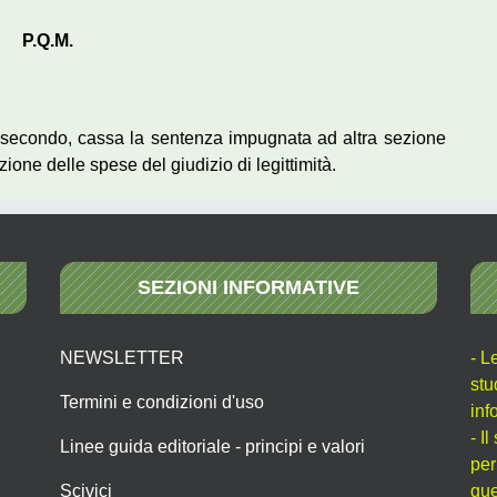
P.Q.M.
 il secondo, cassa la sentenza impugnata ad altra sezione
one delle spese del giudizio di legittimità.
SEZIONI INFORMATIVE
NEWSLETTER
- L
stu
Termini e condizioni d'uso
inf
- I
Linee guida editoriale - principi e valori
per
Scivici
que