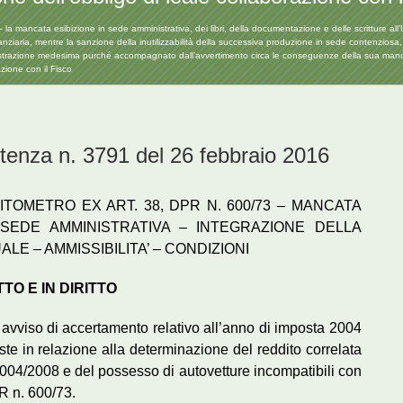
ata esibizione in sede amministrativa, dei libri, della documentazione e delle scritture all’Uffici
ziaria, mentre la sanzione della inutilizzabilità della successiva produzione in sede contenziosa,
inistrazione medesima purché accompagnato dall’avvertimento circa le conseguenze della sua mancanz
azione con il Fisco
za n. 3791 del 26 febbraio 2016
OMETRO EX ART. 38, DPR N. 600/73 – MANCATA
 SEDE AMMINISTRATIVA – INTEGRAZIONE DELLA
 – AMMISSIBILITA’ – CONDIZIONI
TTO E IN DIRITTO
un avviso di accertamento relativo all’anno di imposta 2004
ste in relazione alla determinazione del reddito correlata
 2004/2008 e del possesso di autovetture incompatibili con
dPR n. 600/73.