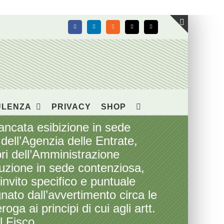
Facebook
LinkedIn
Rss
X
Email
Toggle
area
barra
scorrevol
ULENZA
PRIVACY
SHOP
cata esibizione in sede
 dell’Agenzia delle Entrate,
pri dell’Amministrazione
oduzione in sede contenziosa,
invito specifico e puntuale
ato dall’avvertimento circa le
a ai principi di cui agli artt.
l Fisco