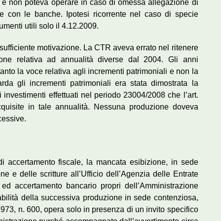
e e non poteva operare in caso di omessa allegazione di
e con le banche. Ipotesi ricorrente nel caso di specie
umenti utili solo il 4.12.2009.
nsufficiente motivazione. La CTR aveva errato nel ritenere
ne relativa ad annualità diverse dal 2004. Gli anni
anto la voce relativa agli incrementi patrimoniali e non la
rda gli incrementi patrimoniali era stata dimostrata la
 investimenti effettuati nel periodo 23004/2008 che l’art.
cquisite in tale annualità. Nessuna produzione doveva
cessive.
i accertamento fiscale, la mancata esibizione, in sede
ne e delle scritture all’Ufficio dell’Agenzia delle Entrate
ne ed accertamento bancario propri dell’Amministrazione
zzabilità della successiva produzione in sede contenziosa,
1973, n. 600, opera solo in presenza di un invito specifico