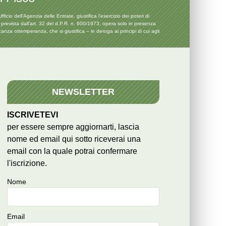
o dell’Agenzia delle Entrate, giustifica l’esercizio dei poteri di
 prevista dall’art. 32 del d.P.R. n. 600/1973, opera solo in presenza
a ottemperanza, che si giustifica – in deroga ai principi di cui agli
NEWSLETTER
ISCRIVETEVI
per essere sempre aggiornarti, lascia
nome ed email qui sotto riceverai una
email con la quale potrai confermare
l'iscrizione.
Nome
Email