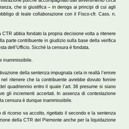
inistrazione purché accompagnato dall’avvertimento circa
a, che si giustifica – in deroga ai principi di cui agli
obbligo di leale collaborazione con il Fisco-cfr. Cass. n.
a CTR abbia fondato la propria decisione volta a ritenere
la parte contribuente in giudizio sulla base della verifica
iesta dell’Ufficio. Sicché la censura é fondata.
e inammissibile.
otivazione della sentenza impugnata cela in realtà l’errore
 nel ritenere che la contribuente avrebbe dovuto fornire
 del quadriennio entro il quale l’art. 38 presume si siano
icare gli incrementi accertati. In assenza di contestazione
gge la censura è dunque inammissibile.
o di ricorso va accolto, rigettato il secondo e la sentenza
ezione della CTR del Piemonte anche per la liquidazione