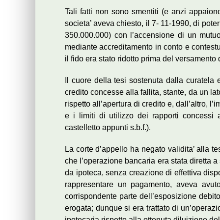
Tali fatti non sono smentiti (e anzi appaion
societa’ aveva chiesto, il 7- 11-1990, di poter
350.000.000) con l’accensione di un mutuo
mediante accreditamento in conto e contestua
il fido era stato ridotto prima del versament
Il cuore della tesi sostenuta dalla curatela
credito concesse alla fallita, stante, da un l
rispetto all’apertura di credito e, dall’altro, l
e i limiti di utilizzo dei rapporti concessi
castelletto appunti s.b.f.).
La corte d’appello ha negato validita’ alla t
che l’operazione bancaria era stata diretta a 
da ipoteca, senza creazione di effettiva dispon
rappresentare un pagamento, aveva avuto,
corrispondente parte dell’esposizione debito
erogata; dunque si era trattato di un’operazi
ipotecaria rispetto alla ottenuta diluizione del