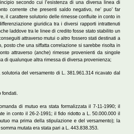
rincipio secondo cui l’esistenza di una diversa linea di
onto corrente che presenti saldo negativo, ne’ puo’ far
re, il carattere solutorio delle rimesse confluite in conto in
ifferenziazione giuridica tra i diversi rapporti intrattenuti
he laddove tra le linee di credito fosse stato stabilito un
onseguiti attraverso mutui o altro fossero stati destinati a
, posto che una siffatta correlazione si sarebbe risolta in
onto attraverso (anche) rimesse provenienti da singole
egua di qualunque altra rimessa di diversa provenienza;
ra solutoria del versamento di L. 381.961.314 ricavato dal
o fondati.
domanda di mutuo era stata formalizzata il 7-11-1990; il
 in conto il 26-2-1991; il fido ridotto a L. 50.000.000 il
utuo ma prima della stipulazione e del versamento); la
somma mutata era stata pari a L. 443.838.353.