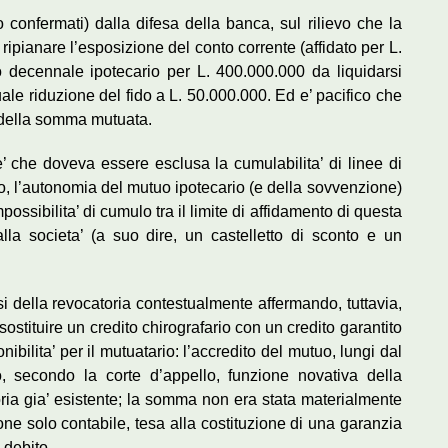
o confermati) dalla difesa della banca, sul rilievo che la
 ripianare l’esposizione del conto corrente (affidato per L.
 decennale ipotecario per L. 400.000.000 da liquidarsi
le riduzione del fido a L. 50.000.000. Ed e’ pacifico che
o della somma mutuata.
 e’ che doveva essere esclusa la cumulabilita’ di linee di
ato, l’autonomia del mutuo ipotecario (e della sovvenzione)
’impossibilita’ di cumulo tra il limite di affidamento di questa
 alla societa’ (a suo dire, un castelletto di sconto e un
esi della revocatoria contestualmente affermando, tuttavia,
sostituire un credito chirografario con un credito garantito
ibilita’ per il mutuatario: l’accredito del mutuo, lungi dal
 secondo la corte d’appello, funzione novativa della
ria gia’ esistente; la somma non era stata materialmente
one solo contabile, tesa alla costituzione di una garanzia
 debito.