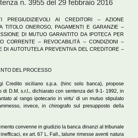
za n. 3955 del 29 febbraio 2016
I PREGIUDIZIEVOLI AI CREDITORI – AZIONE
 A TITOLO ONEROSO, PAGAMENTI E GARANZIE –
SSIONE DI MUTUO GARANTITO DA IPOTECA PER
O CORRENTE – REVOCABILITÀ – CONDIZIONI –
E DI AUTOTUTELA PREVENTIVA DEL CREDITORE –
ENTO DEL PROCESSO
Credito siciliano s.p.a. (hinc solo banca), propose
 di D.M. s.r.l., dichiarato con sentenza del 9-1- 1992, in
tato al rango ipotecario in virtu’ di un mutuo stipulato
o ammesso, invece, in chirografo sul presupposto della
limento convenne in giudizio la banca dinanzi al tribunale
efficaci, ex art. 67 L. Fall., talune rimesse aventi natura