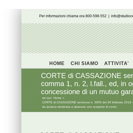
Salta
Per informazioni chiama ora 800-598-552
|
info@studio
al
contenuto
HOME
CHI SIAMO
ATTIVITA’
CORTE di CASSAZIONE sentenza
comma 1, n. 2, l.fall., ed, in
concessione di un mutuo garan
sei qui:
Home
CORTE di CASSAZIONE sentenza n. 3955 del 29 febbraio 2016 – È revo
da ipoteca destinata a ripianare uno scoperto di conto