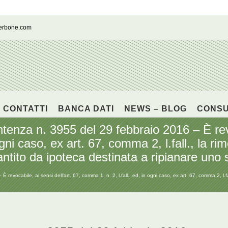
cerbone.com
CONTATTI
BANCA DATI
NEWS – BLOG
CONS
 n. 3955 del 29 febbraio 2016 – È revoca
 ogni caso, ex art. 67, comma 2, l.fall., la 
tito da ipoteca destinata a ripianare uno 
cabile, ai sensi dell’art. 67, comma 1, n. 2, l.fall., ed, in ogni caso, ex art. 67, comma 2, l.f