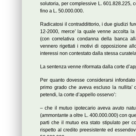
solutoria, per complessive L. 601.828.225, con
fino a L. 50.000.000.
Radicatosi il contraddittorio, i due giudizi fu
12-2000, merce’ la quale venne accolta la r
(con correlativa condanna della banca all
vennero rigettati i motivi di opposizione al
interessi non contestato dalla stessa curatela
La sentenza venne riformata dalla corte d’appe
Per quanto dovesse considerarsi infondato 
primo grado che aveva escluso la nullita’ 
petendi, la corte d’appello osservo’:
– che il mutuo ipotecario aveva avuto natur
(ammontante a oltre L. 400.000.000) con quel
parti che il mutuo era stato stipulato per c
rispetto al credito preesistente ed essendovi