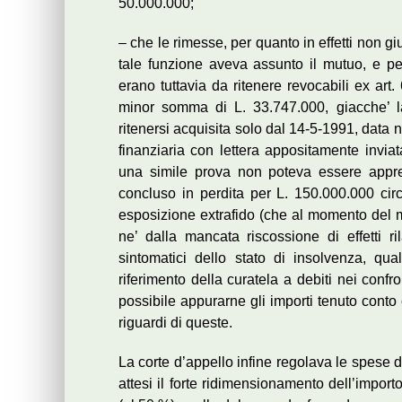
50.000.000;
– che le rimesse, per quanto in effetti non giu
tale funzione aveva assunto il mutuo, e pe
erano tuttavia da ritenere revocabili ex art
minor somma di L. 33.747.000, giacche’ l
ritenersi acquisita solo dal 14-5-1991, data ne
finanziaria con lettera appositamente invia
una simile prova non poteva essere appre
concluso in perdita per L. 150.000.000 cir
esposizione extrafido (che al momento del mu
ne’ dalla mancata riscossione di effetti ril
sintomatici dello stato di insolvenza, quali
riferimento della curatela a debiti nei conf
possibile appurarne gli importi tenuto conto 
riguardi di queste.
La corte d’appello infine regolava le spese 
attesi il forte ridimensionamento dell’importo 