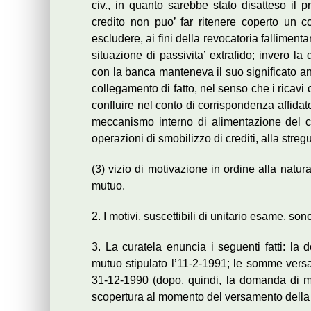
civ., in quanto sarebbe stato disatteso il p
credito non puo’ far ritenere coperto un c
escludere, ai fini della revocatoria fallimenta
situazione di passivita’ extrafido; invero la d
con la banca manteneva il suo significato anc
collegamento di fatto, nel senso che i ricavi c
confluire nel conto di corrispondenza affidato
meccanismo interno di alimentazione del c
operazioni di smobilizzo di crediti, alla str
(3) vizio di motivazione in ordine alla natu
mutuo.
2. I motivi, suscettibili di unitario esame, son
3. La curatela enuncia i seguenti fatti: la 
mutuo stipulato l’11-2-1991; le somme versate
31-12-1990 (dopo, quindi, la domanda di m
scopertura al momento del versamento della 