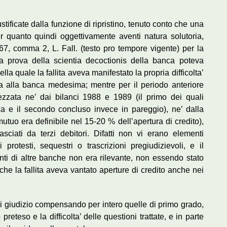
stificate dalla funzione di ripristino, tenuto conto che una
r quanto quindi oggettivamente aventi natura solutoria,
. 67, comma 2, L. Fall. (testo pro tempore vigente) per la
a prova della scientia decoctionis della banca poteva
lla quale la fallita aveva manifestato la propria difficolta’
ta alla banca medesima; mentre per il periodo anteriore
zzata ne’ dai bilanci 1988 e 1989 (il primo dei quali
ca e il secondo concluso invece in pareggio), ne’ dalla
tuo era definibile nel 15-20 % dell’apertura di credito),
asciati da terzi debitori. Difatti non vi erano elementi
 protesti, sequestri o trascrizioni pregiudizievoli, e il
ronti di altre banche non era rilevante, non essendo stato
che la fallita aveva vantato aperture di credito anche nei
di giudizio compensando per intero quelle di primo grado,
preteso e la difficolta’ delle questioni trattate, e in parte