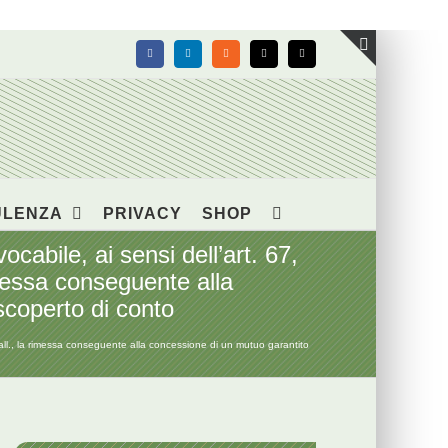
Facebook
LinkedIn
Rss
X
Email
Toggle
area
barra
scorrevol
ULENZA
PRIVACY
SHOP
bile, ai sensi dell’art. 67,
rimessa conseguente alla
scoperto di conto
all., la rimessa conseguente alla concessione di un mutuo garantito