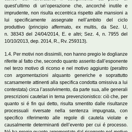
quest’ultimo di un’operazione che, ancorché inutile e
imprudente, non risulta eccentrica rispetto alle mansioni a
lui specificamente assegnate nell’ambito del ciclo
produttivo (principio affermato, ex multis, da Sez. U,
n. 38343 del 24/04/2014, E. e altri; Sez. 4, n. 7955 del
10/10/2013, dep. 2014, R., Rv. 259313).
1.4. Per motivi non dissimili, non hanno pregio le doglianze
riferite al fatto che, secondo quanto asserito dall’esponente
nel terzo motivo di ricorso e nel motivo aggiunto (peraltro
con argomentazioni alquanto generiche e soprattutto
scarsamente attinenti alla specifica condotta omissiva a lui
contestata) circa l’assolvimento, da parte sua, alle generali
prescrizioni cautelari in tema prevenzionistico: ciò che, per
quanto si é fin qui detto, risulta smentito dalle risultanze
processuali riversate nella sentenza impugnata, con
specifico riferimento alle regole di cautela violate e
causalmente determinanti dell’evento per cui é processo.
Né ha pregio quanto argomentato dal ricorrente nel motivo