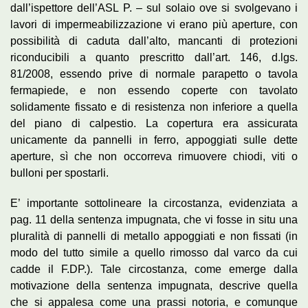
dall’ispettore dell’ASL P. – sul solaio ove si svolgevano i
lavori di impermeabilizzazione vi erano più aperture, con
possibilità di caduta dall’alto, mancanti di protezioni
riconducibili a quanto prescritto dall’art. 146, d.lgs.
81/2008, essendo prive di normale parapetto o tavola
fermapiede, e non essendo coperte con tavolato
solidamente fissato e di resistenza non inferiore a quella
del piano di calpestio. La copertura era assicurata
unicamente da pannelli in ferro, appoggiati sulle dette
aperture, sì che non occorreva rimuovere chiodi, viti o
bulloni per spostarli.
E’ importante sottolineare la circostanza, evidenziata a
pag. 11 della sentenza impugnata, che vi fosse in situ una
pluralità di pannelli di metallo appoggiati e non fissati (in
modo del tutto simile a quello rimosso dal varco da cui
cadde il F.DP.). Tale circostanza, come emerge dalla
motivazione della sentenza impugnata, descrive quella
che si appalesa come una prassi notoria, e comunque