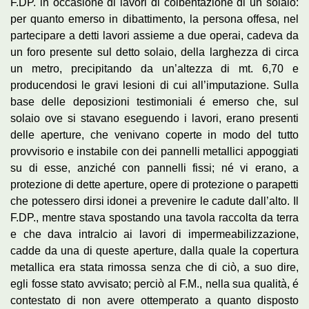
F.DP. in occasione di lavori di coibentazione di un solaio:
per quanto emerso in dibattimento, la persona offesa, nel
partecipare a detti lavori assieme a due operai, cadeva da
un foro presente sul detto solaio, della larghezza di circa
un metro, precipitando da un’altezza di mt. 6,70 e
producendosi le gravi lesioni di cui all’imputazione. Sulla
base delle deposizioni testimoniali é emerso che, sul
solaio ove si stavano eseguendo i lavori, erano presenti
delle aperture, che venivano coperte in modo del tutto
provvisorio e instabile con dei pannelli metallici appoggiati
su di esse, anziché con pannelli fissi; né vi erano, a
protezione di dette aperture, opere di protezione o parapetti
che potessero dirsi idonei a prevenire le cadute dall’alto. Il
F.DP., mentre stava spostando una tavola raccolta da terra
e che dava intralcio ai lavori di impermeabilizzazione,
cadde da una di queste aperture, dalla quale la copertura
metallica era stata rimossa senza che di ciò, a suo dire,
egli fosse stato avvisato; perciò al F.M., nella sua qualità, é
contestato di non avere ottemperato a quanto disposto