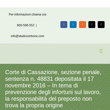
Salta
Per informazioni chiama ora
al
contenuto
800-598-552
|
Facebook
LinkedIn
Rss
X
Email
info@studiocerbone.com
Corte di Cassazione, sezione penale,
sentenza n. 48831 depositata il 17
novembre 2016 – In tema di
prevenzione degli infortuni sul lavoro,
la responsabilità del preposto non
trova la propria origine