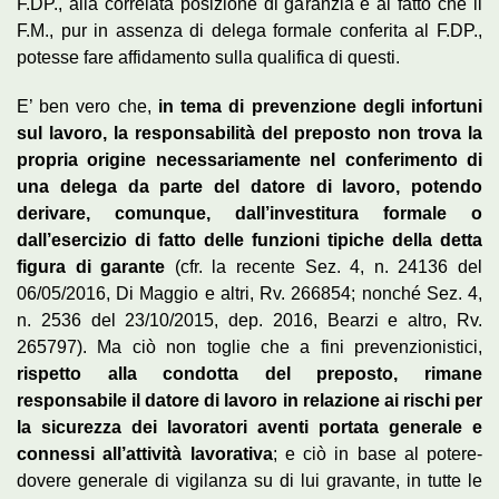
F.DP., alla correlata posizione di garanzia e al fatto che il
F.M., pur in assenza di delega formale conferita al F.DP.,
potesse fare affidamento sulla qualifica di questi.
E’ ben vero che,
in tema di prevenzione degli infortuni
sul lavoro, la responsabilità del preposto non trova la
propria origine necessariamente nel conferimento di
una delega da parte del datore di lavoro, potendo
derivare, comunque, dall’investitura formale o
dall’esercizio di fatto delle funzioni tipiche della detta
figura di garante
(cfr. la recente Sez. 4, n. 24136 del
06/05/2016, Di Maggio e altri, Rv. 266854; nonché Sez. 4,
n. 2536 del 23/10/2015, dep. 2016, Bearzi e altro, Rv.
265797). Ma ciò non toglie che a fini prevenzionistici,
rispetto alla condotta del preposto, rimane
responsabile il datore di lavoro in relazione ai rischi per
la sicurezza dei lavoratori aventi portata generale e
connessi all’attività lavorativa
; e ciò in base al potere-
dovere generale di vigilanza su di lui gravante, in tutte le