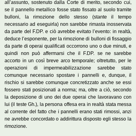
all’assunto, sostenuto dalla Corte di merito, secondo cui,
se il pannello metallico fosse stato fissato al suolo tramite
bulloni, la rimozione dello stesso (stante il tempo
necessario ad eseguirla) non sarebbe rimasta inosservata
da parte del F.DP. e ciò avrebbe evitato l’evento: in realtà,
deduce l’esponente, per la rimozione di bulloni di fissaggio
da parte di operai qualificati occorrono uno o due minuti, e
quindi non può affermarsi che il F.DP. se ne sarebbe
accorto in un così breve arco temporale; oltretutto, per le
operazioni di impermeabilizzazione sarebbe stato
comunque necessario spostare i pannelli e, dunque, il
rischio si sarebbe comunque concretizzato anche se essi
fossero stati posizionati a norma; ma, oltre a ciò, secondo
la deposizione di uno dei due operai che lavoravano con
lui (il teste Gh.), la persona offesa era in realtà stata messa
al corrente del fatto che i pannelli erano stati rimossi, anzi
ne avrebbe concordato o addirittura disposto egli stesso la
rimozione.