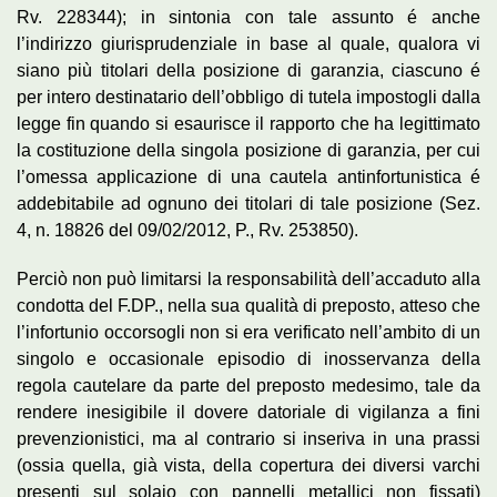
Rv. 228344); in sintonia con tale assunto é anche
l’indirizzo giurisprudenziale in base al quale, qualora vi
siano più titolari della posizione di garanzia, ciascuno é
per intero destinatario dell’obbligo di tutela impostogli dalla
legge fin quando si esaurisce il rapporto che ha legittimato
la costituzione della singola posizione di garanzia, per cui
l’omessa applicazione di una cautela antinfortunistica é
addebitabile ad ognuno dei titolari di tale posizione (Sez.
4, n. 18826 del 09/02/2012, P., Rv. 253850).
Perciò non può limitarsi la responsabilità dell’accaduto alla
condotta del F.DP., nella sua qualità di preposto, atteso che
l’infortunio occorsogli non si era verificato nell’ambito di un
singolo e occasionale episodio di inosservanza della
regola cautelare da parte del preposto medesimo, tale da
rendere inesigibile il dovere datoriale di vigilanza a fini
prevenzionistici, ma al contrario si inseriva in una prassi
(ossia quella, già vista, della copertura dei diversi varchi
presenti sul solaio con pannelli metallici non fissati)