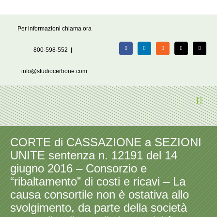
Salta
Per informazioni chiama ora
al
contenuto
800-598-552
|
Facebook
LinkedIn
Rss
X
Email
info@studiocerbone.com
CORTE di CASSAZIONE a SEZIONI
UNITE sentenza n. 12191 del 14
giugno 2016 – Consorzio e
“ribaltamento” di costi e ricavi – La
causa consortile non è ostativa allo
svolgimento, da parte della società