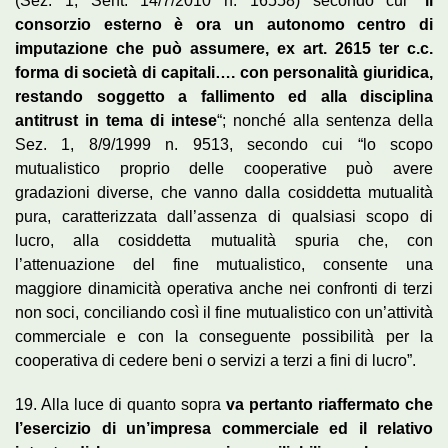
(Sez. 1, Sent. 14/7/2010 n. 16558) secondo cui “
il
consorzio esterno è ora un autonomo centro di
imputazione che può assumere, ex art. 2615 ter c.c.
forma di società di capitali…. con personalità giuridica,
restando soggetto a fallimento ed alla disciplina
antitrust in tema di intese
“; nonché alla sentenza della
Sez. 1, 8/9/1999 n. 9513, secondo cui “lo scopo
mutualistico proprio delle cooperative può avere
gradazioni diverse, che vanno dalla cosiddetta mutualità
pura, caratterizzata dall’assenza di qualsiasi scopo di
lucro, alla cosiddetta mutualità spuria che, con
l’attenuazione del fine mutualistico, consente una
maggiore dinamicità operativa anche nei confronti di terzi
non soci, conciliando così il fine mutualistico con un’attività
commerciale e con la conseguente possibilità per la
cooperativa di cedere beni o servizi a terzi a fini di lucro”.
19. Alla luce di quanto sopra
va pertanto riaffermato che
l’esercizio di un’impresa commerciale ed il relativo