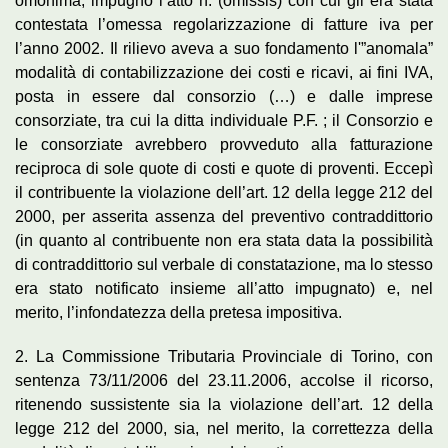
omonima, impugnò l’atto n. (omissis) con cui gli era stata
contestata l’omessa regolarizzazione di fatture iva per
l’anno 2002. Il rilievo aveva a suo fondamento l'”anomala”
modalità di contabilizzazione dei costi e ricavi, ai fini IVA,
posta in essere dal consorzio (…) e dalle imprese
consorziate, tra cui la ditta individuale P.F. ; il Consorzio e
le consorziate avrebbero provveduto alla fatturazione
reciproca di sole quote di costi e quote di proventi. Eccepì
il contribuente la violazione dell’art. 12 della legge 212 del
2000, per asserita assenza del preventivo contraddittorio
(in quanto al contribuente non era stata data la possibilità
di contraddittorio sul verbale di constatazione, ma lo stesso
era stato notificato insieme all’atto impugnato) e, nel
merito, l’infondatezza della pretesa impositiva.
2. La Commissione Tributaria Provinciale di Torino, con
sentenza 73/11/2006 del 23.11.2006, accolse il ricorso,
ritenendo sussistente sia la violazione dell’art. 12 della
legge 212 del 2000, sia, nel merito, la correttezza della