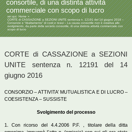
consortile, di una distinta attività
commerciale con scopo di lucro
sei qui:
Home
CORTE di CASSAZIONE a SEZIONI UNITE sentenza n. 12191 del 14 giugno 2016 –
Consorzio e “ribaltamento” di costi e ricavi – La causa consortile non è ostativa allo
svolgimento, da parte della società consortile, di una distinta attività commerciale con
scopo di lucro
CORTE di CASSAZIONE a SEZIONI
UNITE sentenza n. 12191 del 14
giugno 2016
CONSORZIO – ATTIVITA’ MUTUALISTICA E DI LUCRO –
COESISTENZA – SUSSISTE
Svolgimento del processo
1. Con ricorso del 4.4.2006 P.F. , titolare della ditta