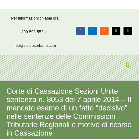
Salta
Per informazioni chiama ora
al
contenuto
800-598-552
|
Facebook
LinkedIn
Rss
X
Email
info@studiocerbone.com
Corte di Cassazione Sezioni Unite
sentenza n. 8053 del 7 aprile 2014 – Il
mancato esame di un fatto “decisivo”
nelle sentenze delle Commissioni
Tributarie Regionali è motivo di ricorso
in Cassazione