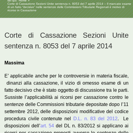
sei qui:
Home
Corte di Cassazione Sezioni Unite sentenza n. 8053 del 7 aprile 2014 – Il mancato esame
di un fatto “decisivo” nelle sentenze delle Commissioni Tributarie Regionali è motivo di
ricorso in Cassazione
Corte di Cassazione Sezioni Unite
sentenza n. 8053 del 7 aprile 2014
Massima
E’ applicabile anche per le controversie in materia fiscale,
dinanzi alla cassazione, il vizio di omesso esame di un
fatto decisivo che è stato oggetto di discussione tra le parti.
Sussiste l’applicabilità ai ricorsi per cassazione contro le
sentenze delle Commissioni tributarie depositate dopo l’11
settembre 2012, delle disposizioni modificative del codice
procedura civile contenute nel
D.L. n. 83 del 2012
. Le
disposizioni dell’
art. 54
del DL n. 83/2012 si applicano ai
ricorsi per cassazione proposti avverso le sentenze delle