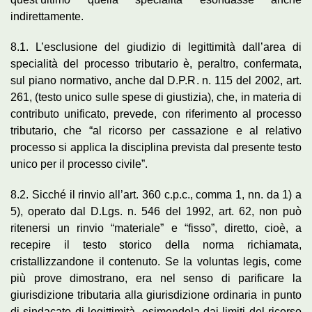
indirettamente.
8.1. L’esclusione del giudizio di legittimità dall’area di
specialità del processo tributario è, peraltro, confermata,
sul piano normativo, anche dal D.P.R. n. 115 del 2002, art.
261, (testo unico sulle spese di giustizia), che, in materia di
contributo unificato, prevede, con riferimento al processo
tributario, che “al ricorso per cassazione e al relativo
processo si applica la disciplina prevista dal presente testo
unico per il processo civile”.
8.2. Sicché il rinvio all’art. 360 c.p.c., comma 1, nn. da 1) a
5), operato dal D.Lgs. n. 546 del 1992, art. 62, non può
ritenersi un rinvio “materiale” e “fisso”, diretto, cioè, a
recepire il testo storico della norma richiamata,
cristallizzandone il contenuto. Se la voluntas legis, come
più prove dimostrano, era nel senso di parificare la
giurisdizione tributaria alla giurisdizione ordinaria in punto
di sindacato di legittimità, esimendola dai limiti del ricorso