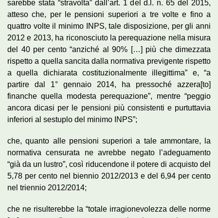
sarebbe stata “stravolta” dall’art. 1 del d.l. n. 65 del 2015,
atteso che, per le pensioni superiori a tre volte e fino a
quattro volte il minimo INPS, tale disposizione, per gli anni
2012 e 2013, ha riconosciuto la perequazione nella misura
del 40 per cento “anziché al 90% […] più che dimezzata
rispetto a quella sancita dalla normativa previgente rispetto
a quella dichiarata costituzionalmente illegittima” e, “a
partire dal 1° gennaio 2014, ha pressoché azzera[to]
finanche quella modesta perequazione”, mentre “peggio
ancora dicasi per le pensioni più consistenti e purtuttavia
inferiori al sestuplo del minimo INPS”;
che, quanto alle pensioni superiori a tale ammontare, la
normativa censurata ne avrebbe negato l’adeguamento
“già da un lustro”, così riducendone il potere di acquisto del
5,78 per cento nel biennio 2012/2013 e del 6,94 per cento
nel triennio 2012/2014;
che ne risulterebbe la “totale irragionevolezza delle norme