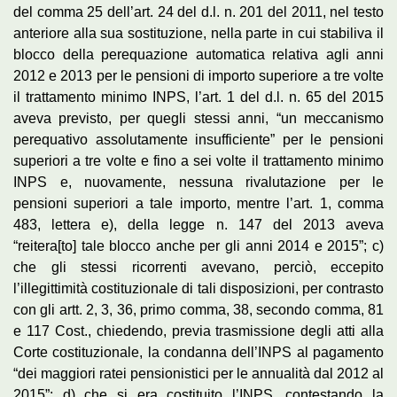
del comma 25 dell’art. 24 del d.l. n. 201 del 2011, nel testo
anteriore alla sua sostituzione, nella parte in cui stabiliva il
blocco della perequazione automatica relativa agli anni
2012 e 2013 per le pensioni di importo superiore a tre volte
il trattamento minimo INPS, l’art. 1 del d.l. n. 65 del 2015
aveva previsto, per quegli stessi anni, “un meccanismo
perequativo assolutamente insufficiente” per le pensioni
superiori a tre volte e fino a sei volte il trattamento minimo
INPS e, nuovamente, nessuna rivalutazione per le
pensioni superiori a tale importo, mentre l’art. 1, comma
483, lettera e), della legge n. 147 del 2013 aveva
“reitera[to] tale blocco anche per gli anni 2014 e 2015”; c)
che gli stessi ricorrenti avevano, perciò, eccepito
l’illegittimità costituzionale di tali disposizioni, per contrasto
con gli artt. 2, 3, 36, primo comma, 38, secondo comma, 81
e 117 Cost., chiedendo, previa trasmissione degli atti alla
Corte costituzionale, la condanna dell’INPS al pagamento
“dei maggiori ratei pensionistici per le annualità dal 2012 al
2015”; d) che si era costituito l’INPS, contestando la