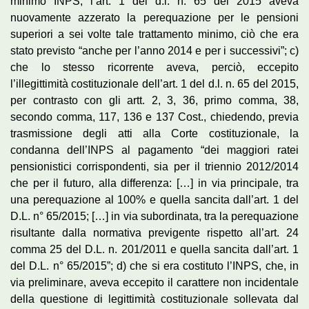
minimo INPS, l’art. 1 del d.l. n. 65 del 2015 aveva
nuovamente azzerato la perequazione per le pensioni
superiori a sei volte tale trattamento minimo, ciò che era
stato previsto “anche per l’anno 2014 e per i successivi”; c)
che lo stesso ricorrente aveva, perciò, eccepito
l’illegittimità costituzionale dell’art. 1 del d.l. n. 65 del 2015,
per contrasto con gli artt. 2, 3, 36, primo comma, 38,
secondo comma, 117, 136 e 137 Cost., chiedendo, previa
trasmissione degli atti alla Corte costituzionale, la
condanna dell’INPS al pagamento “dei maggiori ratei
pensionistici corrispondenti, sia per il triennio 2012/2014
che per il futuro, alla differenza: […] in via principale, tra
una perequazione al 100% e quella sancita dall’art. 1 del
D.L. n° 65/2015; […] in via subordinata, tra la perequazione
risultante dalla normativa previgente rispetto all’art. 24
comma 25 del D.L. n. 201/2011 e quella sancita dall’art. 1
del D.L. n° 65/2015”; d) che si era costituto l’INPS, che, in
via preliminare, aveva eccepito il carattere non incidentale
della questione di legittimità costituzionale sollevata dal