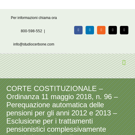
Salta
Per informazioni chiama ora
al
contenuto
800-598-552
|
Facebook
LinkedIn
Rss
X
Email
info@studiocerbone.com
CORTE COSTITUZIONALE –
Ordinanza 11 maggio 2018, n. 96 –
Perequazione automatica delle
pensioni per gli anni 2012 e 2013 –
Esclusione per i trattamenti
pensionistici complessivamente