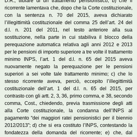
D.R., titolare di un trattamento pensionistico; b) che il
ricorrente lamentava che, dopo che la Corte costituzionale,
con la sentenza n. 70 del 2015, aveva dichiarato
l’illegittimità costituzionale del comma 25 dell’art. 24 del
d.l. n. 201 del 2011, nel testo anteriore alla sua
sostituzione, nella parte in cui stabiliva il blocco della
perequazione automatica relativa agli anni 2012 e 2013
per le pensioni di importo superiore a tre volte il trattamento
minimo INPS, l’art. 1 del d.l. n. 65 del 2015 aveva
nuovamente negato la perequazione per le pensioni
superiori a sei volte tale trattamento minimo; c) che lo
stesso ricorrente aveva, perciò, eccepito l’illegittimità
costituzionale dell’art. 1 del d.l. n. 65 del 2015, per
contrasto con gli artt. 2, 3, 36, primo comma, e 38, secondo
comma, Cost., chiedendo, previa trasmissione degli atti
alla Corte costituzionale, la condanna dell’INPS al
pagamento “dei maggiori ratei pensionistici per il biennio
2012/2013”; d) che si era costituto l’INPS, contestando la
fondatezza della domanda del ricorrente; e) che, dal