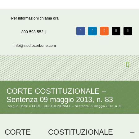
Salta
Per informazioni chiama ora
al
contenuto
800-598-552
|
Facebook
LinkedIn
Rss
X
Email
info@studiocerbone.com
CORTE COSTITUZIONALE –
Sentenza 09 maggio 2013, n. 83
sei qui:
Home
CORTE COSTITUZIONALE – Sentenza 09 maggio 2013, n. 83
CORTE COSTITUZIONALE –