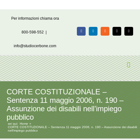
Salta
Per informazioni chiama ora
al
contenuto
800-598-552
|
Facebook
LinkedIn
Rss
X
Email
info@studiocerbone.com
CORTE COSTITUZIONALE –
Sentenza 11 maggio 2006, n. 190 –
Assunzione dei disabili nell’impiego
pubblico
sei qui:
Home
CORTE COSTITUZIONALE – Sentenza 11 maggio 2006, n. 190 – Assunzione dei disabili
nell’impiego pubblico