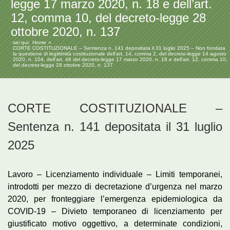
legge 17 marzo 2020, n. 18 e dell’art.
12, comma 10, del decreto-legge 28
ottobre 2020, n. 137
sei qui:
Home
CORTE COSTITUZIONALE – Sentenza n. 141 depositata il 31 luglio 2025 – Non fondata
la questione di legittimità costituzionale dell’art. 14, comma 2, del decreto-legge 14 agosto
2020, n. 104, dell’art. 46 del decreto-legge 17 marzo 2020, n. 18 e dell’art. 12, comma 10,
del decreto-legge 28 ottobre 2020, n. 137
CORTE COSTITUZIONALE –
Sentenza n. 141 depositata il 31 luglio
2025
Lavoro – Licenziamento individuale – Limiti temporanei,
introdotti per mezzo di decretazione d’urgenza nel marzo
2020, per fronteggiare l’emergenza epidemiologica da
COVID-19 – Divieto temporaneo di licenziamento per
giustificato motivo oggettivo, a determinate condizioni,