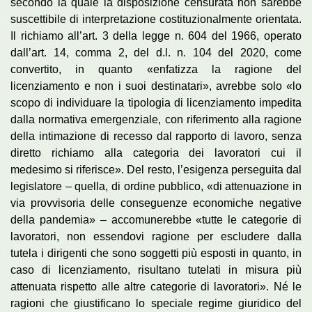
secondo la quale la disposizione censurata non sarebbe
suscettibile di interpretazione costituzionalmente orientata.
Il richiamo all’art. 3 della legge n. 604 del 1966, operato
dall’art. 14, comma 2, del d.l. n. 104 del 2020, come
convertito, in quanto «enfatizza la ragione del
licenziamento e non i suoi destinatari», avrebbe solo «lo
scopo di individuare la tipologia di licenziamento impedita
dalla normativa emergenziale, con riferimento alla ragione
della intimazione di recesso dal rapporto di lavoro, senza
diretto richiamo alla categoria dei lavoratori cui il
medesimo si riferisce». Del resto, l’esigenza perseguita dal
legislatore – quella, di ordine pubblico, «di attenuazione in
via provvisoria delle conseguenze economiche negative
della pandemia» – accomunerebbe «tutte le categorie di
lavoratori, non essendovi ragione per escludere dalla
tutela i dirigenti che sono soggetti più esposti in quanto, in
caso di licenziamento, risultano tutelati in misura più
attenuata rispetto alle altre categorie di lavoratori». Né le
ragioni che giustificano lo speciale regime giuridico del