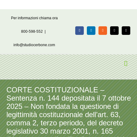
Salta
Per informazioni chiama ora
al
contenuto
800-598-552
|
Facebook
LinkedIn
Rss
X
Email
info@studiocerbone.com
CORTE COSTITUZIONALE –
Sentenza n. 144 depositata il 7 ottobre
2025 – Non fondata la questione di
legittimità costituzionale dell’art. 63,
comma 2, terzo periodo, del decreto
legislativo 30 marzo 2001, n. 165