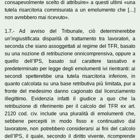
consapevolmente scelto di attribuire» a questi ultimi «una
tutela risarcitoria commisurata a un emolumento che […]
non avrebbero mai ricevuto».
1.7.- Ad avviso del Tribunale, ciò determinerebbe
un’ingiustificata disparità di trattamento tra lavoratori, a
seconda che siano assoggettati al regime del TFR, basato
su una nozione di retribuzione onnicomprensiva, oppure a
quello dell’IPS, basato sul carattere tassativo e
predeterminato per legge degli emolumenti ivi rientranti: ai
secondi spetterebbe una tutela risarcitoria inferiore, in
quanto calcolata su una base retributiva più limitata, pur a
fronte del medesimo danno cagionato dal licenziamento
illegittimo. Evidenzia infatti il giudice a quo che la
retribuzione di riferimento per il calcolo del TFR ex art.
2120 cod. civ. include una pluralità di emolumenti che,
sebbene percepiti in modo fisso e continuativo dal
lavoratore, non potrebbero considerarsi ai fini del calcolo
dell’IPS, il quale, secondo il diritto vivente, ricomprende