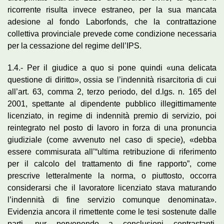
ricorrente risulta invece estraneo, per la sua mancata
adesione al fondo Laborfonds, che la contrattazione
collettiva provinciale prevede come condizione necessaria
per la cessazione del regime dell’IPS.
1.4.- Per il giudice a quo si pone quindi «una delicata
questione di diritto», ossia se l’indennità risarcitoria di cui
all’art. 63, comma 2, terzo periodo, del d.lgs. n. 165 del
2001, spettante al dipendente pubblico illegittimamente
licenziato, in regime di indennità premio di servizio, poi
reintegrato nel posto di lavoro in forza di una pronuncia
giudiziale (come avvenuto nel caso di specie), «debba
essere commisurata all’“ultima retribuzione di riferimento
per il calcolo del trattamento di fine rapporto”, come
prescrive letteralmente la norma, o piuttosto, occorra
considerarsi che il lavoratore licenziato stava maturando
l’indennità di fine servizio comunque denominata».
Evidenzia ancora il rimettente come le tesi sostenute dalle
parti, pur pervenendo a conclusioni contrastanti,