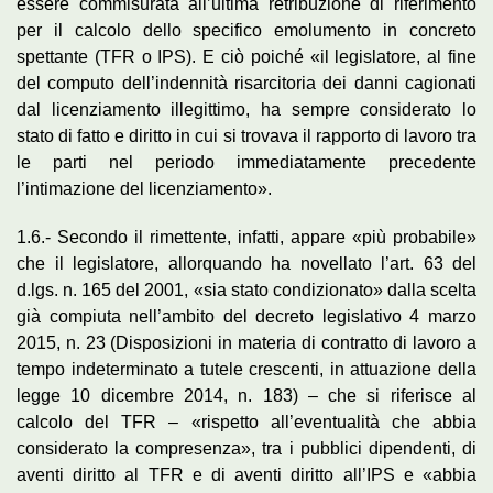
essere commisurata all’ultima retribuzione di riferimento
per il calcolo dello specifico emolumento in concreto
spettante (TFR o IPS). E ciò poiché «il legislatore, al fine
del computo dell’indennità risarcitoria dei danni cagionati
dal licenziamento illegittimo, ha sempre considerato lo
stato di fatto e diritto in cui si trovava il rapporto di lavoro tra
le parti nel periodo immediatamente precedente
l’intimazione del licenziamento».
1.6.- Secondo il rimettente, infatti, appare «più probabile»
che il legislatore, allorquando ha novellato l’art. 63 del
d.lgs. n. 165 del 2001, «sia stato condizionato» dalla scelta
già compiuta nell’ambito del decreto legislativo 4 marzo
2015, n. 23 (Disposizioni in materia di contratto di lavoro a
tempo indeterminato a tutele crescenti, in attuazione della
legge 10 dicembre 2014, n. 183) – che si riferisce al
calcolo del TFR – «rispetto all’eventualità che abbia
considerato la compresenza», tra i pubblici dipendenti, di
aventi diritto al TFR e di aventi diritto all’IPS e «abbia