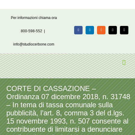
Salta
Per informazioni chiama ora
al
contenuto
800-598-552
|
Facebook
LinkedIn
Rss
X
Email
info@studiocerbone.com
CORTE DI CASSAZIONE –
Ordinanza 07 dicembre 2018, n. 31748
– In tema di tassa comunale sulla
pubblicità, l’art. 8, comma 3 del d.lgs.
15 novembre 1993, n. 507 consente al
contribuente di limitarsi a denunciare