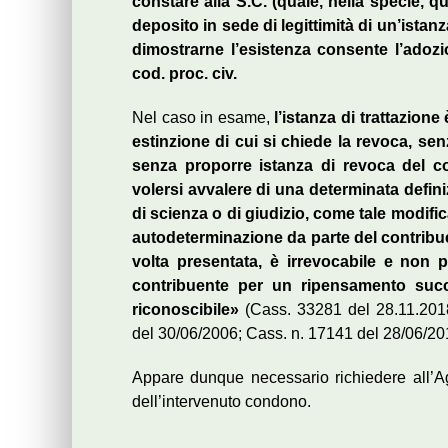
constare alla S.C. (quale, nella specie, qu
deposito in sede di legittimità di un’ist
dimostrarne l’esistenza consente l’adozi
cod. proc. civ.
Nel caso in esame,
l’istanza di trattazio
estinzione di cui si chiede la revoca, sen
senza proporre istanza di revoca del c
volersi avvalere di una determinata defin
di scienza o di giudizio, come tale modifica
autodeterminazione da parte del contribuent
volta presentata, è irrevocabile e non p
contribuente per un ripensamento succ
riconoscibile»
(Cass. 33281 del 28.11.2018
del 30/06/2006; Cass. n. 17141 del 28/06/20
Appare dunque necessario richiedere all’Age
dell’intervenuto condono.