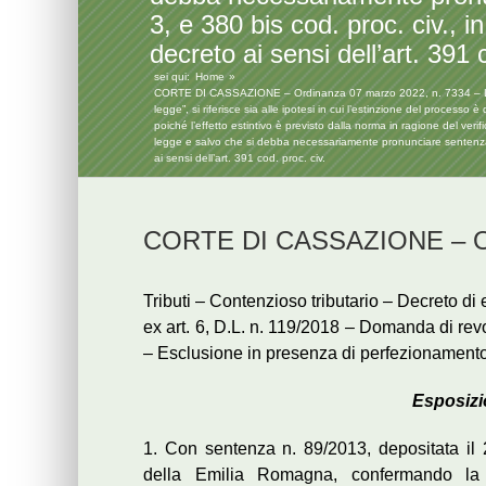
3, e 380 bis cod. proc. civ., 
decreto ai sensi dell’art. 391 
sei qui:
Home
CORTE DI CASSAZIONE – Ordinanza 07 marzo 2022, n. 7334 – L’art. 39
legge”, si riferisce sia alle ipotesi in cui l’estinzione del processo
poiché l’effetto estintivo è previsto dalla norma in ragione del ver
legge e salvo che si debba necessariamente pronunciare sentenza ov
ai sensi dell’art. 391 cod. proc. civ.
CORTE DI CASSAZIONE – Ord
Tributi – Contenzioso tributario – Decreto di 
ex art. 6, D.L. n. 119/2018 – Domanda di revo
– Esclusione in presenza di perfezionament
Esposizio
1. Con sentenza n. 89/2013, depositata il
della Emilia Romagna, confermando la 