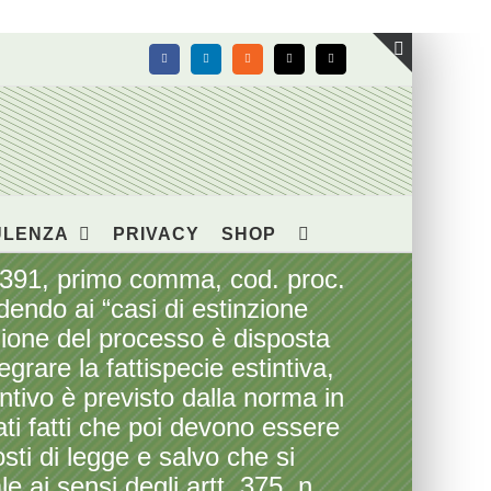
Facebook
LinkedIn
Rss
X
Email
Toggle
area
barra
scorrevol
ULENZA
PRIVACY
SHOP
391, primo comma, cod. proc.
ludendo ai “casi di estinzione
inzione del processo è disposta
grare la fattispecie estintiva,
intivo è previsto dalla norma in
ati fatti che poi devono essere
ti di legge e salvo che si
i sensi degli artt. 375, n.