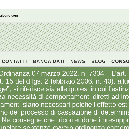
cerbone.com
CONTATTI
BANCA DATI
NEWS – BLOG
CONS
nanza 07 marzo 2022, n. 7334 – L’art. 
art. 15 del d.lgs. 2 febbraio 2006, n. 40), al
”, si riferisce sia alle ipotesi in cui l’est
a necessità di comportamenti diretti ad inte
rtamenti siano necessari poiché l’effetto est
terno del processo di cassazione di determin
e. Ne consegue che, ricorrendone i presuppos
ciare sentenza ovvero ordinanza camerale a