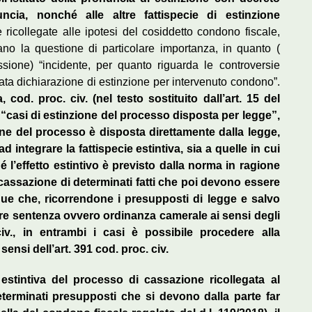
nuncia, nonché alle altre fattispecie di estinzione
 ricollegate alle ipotesi del cosiddetto condono fiscale,
no la questione di particolare importanza, in quanto (
sione) “incidente, per quanto riguarda le controversie
rrata dichiarazione di estinzione per intervenuto condono”.
 cod. proc. civ. (nel testo sostituito dall’art. 15 del
i “casi di estinzione del processo disposta per legge”,
nzione del processo è disposta direttamente dalla legge,
 integrare la fattispecie estintiva, sia a quelle in cui
 l’effetto estintivo è previsto dalla norma in ragione
i cassazione di determinati fatti che poi devono essere
gue che, ricorrendone i presupposti di legge e salvo
e sentenza ovvero ordinanza camerale ai sensi degli
iv., in entrambi i casi è possibile procedere alla
ensi dell’art. 391 cod. proc. civ.
estintiva del processo di cassazione ricollegata al
 determinati presupposti che si devono dalla parte far