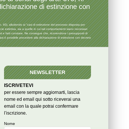
 dichiarazione di estinzione con
 40), alludendo ai “casi di estinzione del processo disposta per
ecie estintiva, sia a quelle in cui tali comportamenti siano necessari
tati e fatti constare. Ne consegue che, ricorrendone i presupposti di
asi è possibile procedere alla dichiarazione di estinzione con decreto
NEWSLETTER
ISCRIVETEVI
per essere sempre aggiornarti, lascia
nome ed email qui sotto riceverai una
email con la quale potrai confermare
l'iscrizione.
Nome