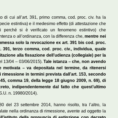
o di cui all’art. 391, primo comma, cod. proc. civ. ha la
ecie estintiva) e il medesimo effetto (di attestazione che
i perché si è verificato un fenomeno estintivo) che
tenza o all’ordinanza, con la differenza che,
mentre nei
mmessa solo la revocazione ex art. 391 bis cod. proc.
rt. 391, terzo comma, cod. proc. civ., individua, quale
itazione alla fissazione dell’udienza (collegiale) per la
el 13/04 – 03/06/2015).
Tale istanza – che, non avendo
 motivata – va depositata nel termine, da ritenersi
i rimessione in termini prevista dall’art. 153, secondo
. 45, comma 19, della legge 18 giugno 2009, n. 69), di
creto, indipendentemente dal fatto che quest’ultimo
S.U. n. 19980/2014).
 del 23 settembre 2014, hanno risolto, tra l’altro, la
late nella ordinanza di rimessione, avente ad oggetto la
ell’istituto della pronuncia di estinzione con decreto