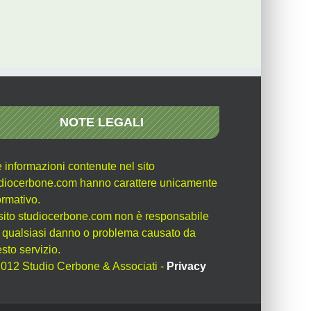
NOTE LEGALI
e informazioni contenute nel sito
diocerbone.com hanno carattere unicamente
ormativo.
l sito studiocerbone.com non è responsabile
 qualsiasi danno o problema causato da
sto servizio.
012 Studio Cerbone & Associati -
Privacy