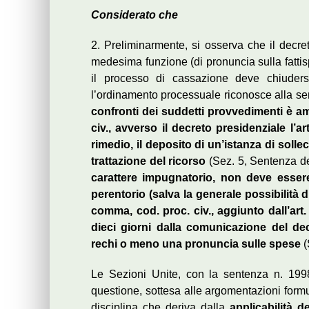
Considerato che
2. Preliminarmente, si osserva che il decret
medesima funzione (di pronuncia sulla fattisp
il processo di cassazione deve chiuders
l’ordinamento processuale riconosce alla sen
confronti dei suddetti provvedimenti è a
civ., avverso il decreto presidenziale l’a
rimedio, il deposito di un’istanza di sollec
trattazione del ricorso
(Sez. 5, Sentenza d
carattere impugnatorio, non deve essere
perentorio (salva la generale possibilità d
comma, cod. proc. civ., aggiunto dall’art
dieci giorni dalla comunicazione del de
rechi o meno una pronuncia sulle spese
(
Le Sezioni Unite, con la sentenza n. 19980
questione, sottesa alle argomentazioni formu
disciplina che deriva dalla
applicabilità d