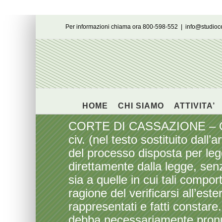
Salta
Per informazioni chiama ora 800-598-552
|
info@studio
al
contenuto
HOME
CHI SIAMO
ATTIVITA’
CORTE DI CASSAZIONE – Ordi
civ. (nel testo sostituito dall’
del processo disposta per legge
direttamente dalla legge, senz
sia a quelle in cui tali compo
ragione del verificarsi all’es
rappresentati e fatti constar
debba necessariamente pronun