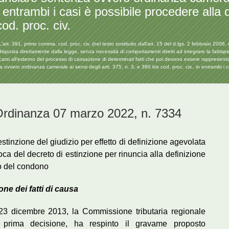
in entrambi i casi è possibile procedere alla
cod. proc. civ.
1, primo comma, cod. proc. civ. (nel testo sostituito dall’art. 15 del d.lgs. 2 febbraio 2006, n.
 è disposta direttamente dalla legge, senza necessità di comportamenti diretti ad integrare la fattisp
ificarsi all’esterno del processo di cassazione di determinati fatti che poi devono essere rappresen
vero ordinanza camerale ai sensi degli artt. 375, n. 3, e 380 bis cod. proc. civ., in entrambi i c
inanza 07 marzo 2022, n. 7334
estinzione del giudizio per effetto di definizione agevolata
ca del decreto di estinzione per rinuncia alla definizione
o del condono
ne dei fatti di causa
 23 dicembre 2013, la Commissione tributaria regionale
prima decisione, ha respinto il gravame proposto