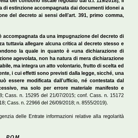
ella del condono fiscale regolato dal d.l. 119/2018), il
anza di estinzione accompagnata dai documenti idonei a
one del decreto ai sensi dell’art. 391, primo comma,
ne è accompagnata da una impugnazione del decreto di
za tuttavia allegare alcuna critica al decreto stesso e
ondono la quale in quanto è «una dichiarazione di
izione agevolata, non ha natura di mera dichiarazione
bile, ma integra un atto volontario, frutto di scelta ed
e, i cui effetti sono previsti dalla legge, sicché, una
uò essere modificata dall’ufficio, né contestata dal
essivo, ma solo per errore materiale manifesto e
; Cass. n. 15295 del 21/07/2015; conf. Cass. n. 15172
18; Cass. n. 22966 del 26/09/2018; n. 8555/2019).
nzia delle Entrate informazioni relative alla regolarità
P.Q.M.