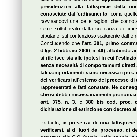
presidenziale alla fattispecie della ri
conosciute dall’ordinamento
, come quelle
ravvisandovi una delle ragioni che connota
come sottolineato dalla ordinanza di rimes
tributarie, sul contenzioso scaturente dall’e
Concludendo che
l’art. 391, primo comma,
d.lgs. 2 febbraio 2006, n. 40), alludendo a
si riferisce sia alle ipotesi in cui l’esti
senza necessità di comportamenti diretti ad
tali comportamenti siano necessari poiché
del verificarsi all’esterno del processo d
rappresentati e fatti constare. Ne conse
che si debba necessariamente pronunciar
artt. 375, n. 3, e 380 bis cod. proc. c
dichiarazione di estinzione con decreto ai s
Pertanto,
in presenza di una fattispecie 
verificarsi, al di fuori del processo, di