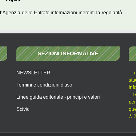
l’Agenzia delle Entrate informazioni inerenti la regolarità
SEZIONI INFORMATIVE
NEWSLETTER
- L
stu
Termini e condizioni d'uso
inf
- I
Linee guida editoriale - principi e valori
per
Scivici
que
© 2