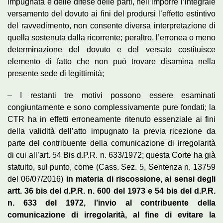
impugnata e delle difese delle parti, nell’imporre l’integrale
versamento del dovuto ai fini del prodursi l’effetto estintivo
del ravvedimento, non consente diversa interpretazione di
quella sostenuta dalla ricorrente; peraltro, l’erronea o meno
determinazione del dovuto e del versato costituisce
elemento di fatto che non può trovare disamina nella
presente sede di legittimità;
– I restanti tre motivi possono essere esaminati
congiuntamente e sono complessivamente pure fondati; la
CTR ha in effetti erroneamente ritenuto essenziale ai fini
della validità dell’atto impugnato la previa ricezione da
parte del contribuente della comunicazione di irregolarità
di cui all’art. 54 Bis d.P.R. n. 633/1972; questa Corte ha già
statuito, sul punto, come (Cass. Sez. 5, Sentenza n. 13759
del 06/07/2016)
in materia di riscossione, ai sensi degli
artt. 36 bis del d.P.R. n. 600 del 1973 e 54 bis del d.P.R.
n. 633 del 1972, l’invio al contribuente della
comunicazione di irregolarità, al fine di evitare la