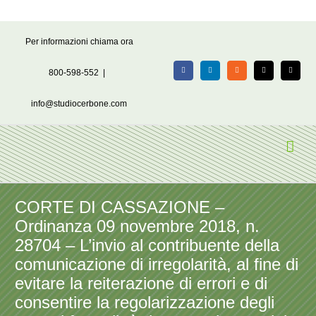
Salta
Per informazioni chiama ora
al
contenuto
800-598-552
|
Facebook
LinkedIn
Rss
X
Email
info@studiocerbone.com
CORTE DI CASSAZIONE –
Ordinanza 09 novembre 2018, n.
28704 – L’invio al contribuente della
comunicazione di irregolarità, al fine di
evitare la reiterazione di errori e di
consentire la regolarizzazione degli