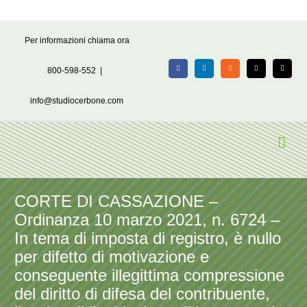
Salta
Per informazioni chiama ora
al
contenuto
800-598-552
|
Facebook
LinkedIn
Rss
X
Email
info@studiocerbone.com
CORTE DI CASSAZIONE –
Ordinanza 10 marzo 2021, n. 6724 –
In tema di imposta di registro, è nullo
per difetto di motivazione e
conseguente illegittima compressione
del diritto di difesa del contribuente,