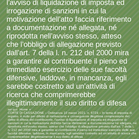
l’avviso di liquidazione di imposta ed
irrogazione di sanzioni in cui la
motivazione dell’atto faccia riferimento
a documentazione né allegata, né
riprodotta nell’avviso stesso, atteso
che l’obbligo di allegazione previsto
dall’art. 7 della l. n. 212 del 2000 mira
a garantire al contribuente il pieno ed
immediato esercizio delle sue facoltà
difensive, laddove, in mancanza, egli
sarebbe costretto ad un’attività di
ricerca che comprimerebbe
illegittimamente il suo diritto di difesa
sei qui:
Home
CORTE DI CASSAZIONE – Ordinanza 10 marzo 2021, n. 6724 – In tema di imposta di
registro, è nullo per difetto di motivazione e conseguente illegittima compressione del
diritto di difesa del contribuente, l’avviso di liquidazione di imposta ed irrogazione di
sanzioni in cui la motivazione dell’atto faccia riferimento a documentazione né allegata, né
riprodotta nell’avviso stesso, atteso che l’obbligo di allegazione previsto dall’art. 7 della l.
n. 212 del 2000 mira a garantire al contribuente il pieno ed immediato esercizio delle sue
facoltà difensive, laddove, in mancanza, egli sarebbe costretto ad un’attività di ricerca che
comprimerebbe illegittimamente il suo diritto di difesa