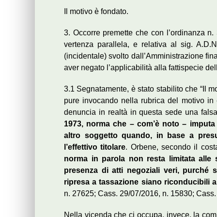
Il motivo è fondato.
3. Occorre premette che con l’ordinanza n.
vertenza parallela, e relativa al sig. A.D.N
(incidentale) svolto dall’Amministrazione fi
aver negato l’applicabilità alla fattispecie d
3.1 Segnatamente, è stato stabilito che “Il 
pure invocando nella rubrica del motivo in 
denuncia in realtà in questa sede una fals
1973, norma che – com’è noto – imputa al
altro soggetto quando, in base a presun
l’effettivo titolare
. Orbene, secondo il cost
norma in parola non resta limitata alle
presenza di atti negoziali veri, purché 
ripresa a tassazione siano riconducibili a
n. 27625; Cass. 29/07/2016, n. 15830; Cass.
Nella vicenda che ci occupa, invece, la comm