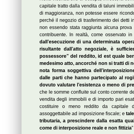
capitale tratto dalla vendita di taluni immobil
di maggioranza, non potesse essere ricondott
perché il negozio di trasferimento dei detti i
non essendo stata raggiunta alcuna prova di 
contribuente. In realtà, come osservato i
dall’esecuzione di una determinata ope
risultante dall’atto negoziale, è suffic
possessore” del reddito, id est quale ben
medesimo atto, ancorché non si tratti di n
nota forma soggettiva dell’interposizion
dalle parti che hanno partecipato al rogi
dovuto valutare l’esistenza o meno di pr
che le somme confluite sul conto corrente de
vendita degli immobili e di importo pari esa
costituire o meno reddito da capitale de
assoggettabile ad imposizione fiscale; e
tal
tributaria, a prescindere dalla esatta qu
come di interposizione reale e non fittizia
”