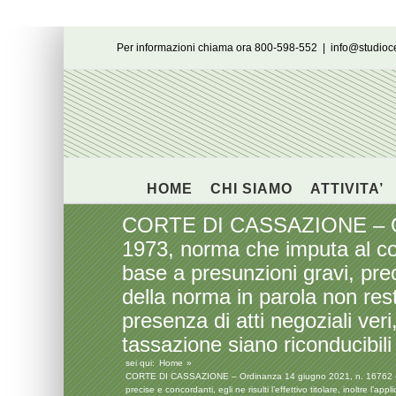
Salta
Per informazioni chiama ora 800-598-552
|
info@studio
al
contenuto
HOME
CHI SIAMO
ATTIVITA’
CORTE DI CASSAZIONE – Ordin
1973, norma che imputa al con
base a presunzioni gravi, precis
della norma in parola non rest
presenza di atti negoziali veri
tassazione siano riconducibili 
sei qui:
Home
CORTE DI CASSAZIONE – Ordinanza 14 giugno 2021, n. 16762 – L’art
precise e concordanti, egli ne risulti l’effettivo titolare, inoltre l