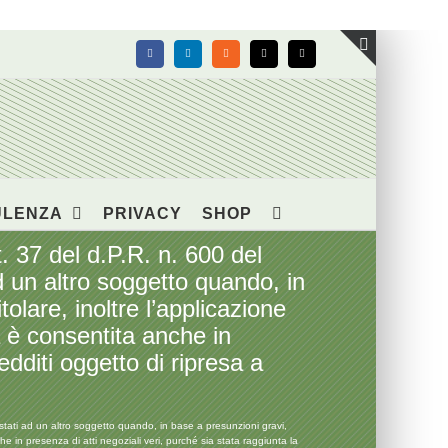
Facebook
LinkedIn
Rss
X
Email
Toggle
area
barra
scorrevol
ULENZA
PRIVACY
SHOP
37 del d.P.R. n. 600 del
d un altro soggetto quando, in
tolare, inoltre l’applicazione
a è consentita anche in
edditi oggetto di ripresa a
ati ad un altro soggetto quando, in base a presunzioni gravi,
che in presenza di atti negoziali veri, purché sia stata raggiunta la