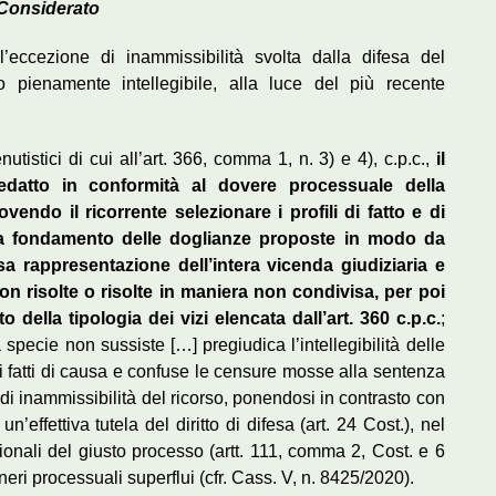
Considerato
l’eccezione di inammissibilità svolta dalla difesa del
o pienamente intellegibile, alla luce del più recente
enutistici di cui all’art. 366, comma 1, n. 3) e 4), c.p.c.,
il
edatto in conformità al dovere processuale della
ovendo il ricorrente selezionare i profili di fatto e di
i a fondamento delle doglianze proposte in modo da
isa rappresentazione dell’intera vicenda giudiziaria e
on risolte o risolte in maniera non condivisa, per poi
o della tipologia dei vizi elencata dall’art. 360 c.p.c.
;
 specie non sussiste […] pregiudica l’intellegibilità delle
 fatti di causa e confuse le censure mosse alla sentenza
 di inammissibilità del ricorso, ponendosi in contrasto con
n’effettiva tutela del diritto di difesa (art. 24 Cost.), nel
zionali del giusto processo (artt. 111, comma 2, Cost. e 6
eri processuali superflui (cfr. Cass. V, n. 8425/2020).