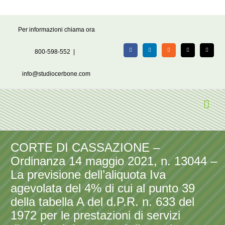
Salta
Per informazioni chiama ora
al
contenuto
800-598-552
|
Facebook
LinkedIn
Rss
X
Email
info@studiocerbone.com
CORTE DI CASSAZIONE –
Ordinanza 14 maggio 2021, n. 13044 –
La previsione dell’aliquota Iva
agevolata del 4% di cui al punto 39
della tabella A del d.P.R. n. 633 del
1972 per le prestazioni di servizi