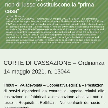
non di lusso costituiscono la “prima
casa”
sei qui:
Home
CORTE DI CASSAZIONE – Ordinanza 14 maggio 2021, n. 13044 – La previsione
dell’aliquota Iva agevolata del 4% di cui al punto 39 della tabella A del d.P.R. n. 633 del
1972 per le prestazioni di servizi dipendenti da contratti di appalto relativi alla costruzione
di fabbricati di cui all’art. 13 della legge n. 408 del 1949 citata e successive modificazioni
subordina l’applicabilità dell’agevolazione tributaria al ricorrere di due presupposti, uno di
carattere oggettivo relativo alla costruzione dei fabbricati di cui all’art. 13 della legge 2
luglio 1949, n. 408, e l’altro di carattere soggettivo relativo alla destinazione della
prestazione di servizi nei confronti di soggetti che svolgono l’attività di costruzione di
immobili per la successiva vendita, ivi comprese le cooperative edilizie e loro consorzi,
ovvero di soggetti per i quali i fabbricati non di lusso costituiscono la “prima casa”
CORTE DI CASSAZIONE – Ordinanza
14 maggio 2021, n. 13044
Tributi – IVA agevolata – Cooperativa edilizia – Prestazioni
di servizi dipendenti da contratti di appalto relativi alla
costruzione di fabbricati a destinazione abitativa non di
lusso – Requisiti – Rettifica – Nei confronti del socio –