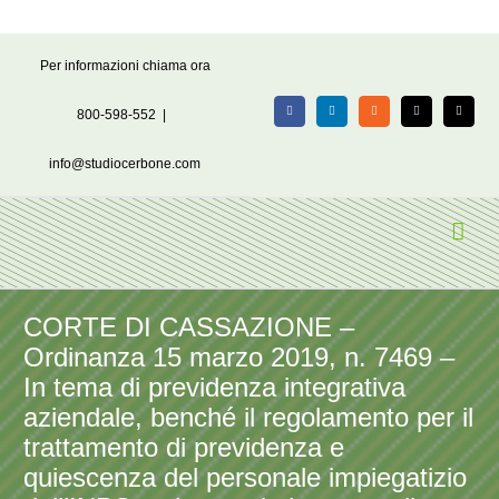
Salta
Per informazioni chiama ora
al
contenuto
800-598-552
|
Facebook
LinkedIn
Rss
X
Email
info@studiocerbone.com
CORTE DI CASSAZIONE –
Ordinanza 15 marzo 2019, n. 7469 –
In tema di previdenza integrativa
aziendale, benché il regolamento per il
trattamento di previdenza e
quiescenza del personale impiegatizio