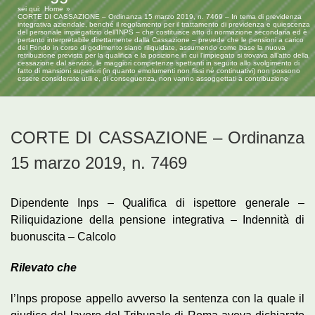
sei qui:
Home
CORTE DI CASSAZIONE – Ordinanza 15 marzo 2019, n. 7469 – In tema di previdenza
integrativa aziendale, benché il regolamento per il trattamento di previdenza e quiescenza
del personale impiegatizio dell’INPS – che costituisce atto di normazione secondaria ed è
pertanto interpretabile direttamente dalla Cassazione – prevede che le pensioni a carico
del Fondo in corso di godimento siano riliquidate, assumendo come base la nuova
retribuzione prevista per la qualifica e la posizione in cui l’impiegato si trovava all’atto della
cessazione dal servizio, le maggiori competenze spettanti in seguito allo svolgimento di
fatto di mansioni superiori (in quanto emolumenti non fissi né continuativi) non possono
essere considerate utili e, di conseguenza, non vanno assoggettati a contribuzione
CORTE DI CASSAZIONE – Ordinanza
15 marzo 2019, n. 7469
Dipendente Inps – Qualifica di ispettore generale –
Riliquidazione della pensione integrativa – Indennità di
buonuscita – Calcolo
Rilevato che
l’Inps propose appello avverso la sentenza con la quale il