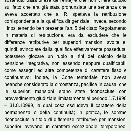
sostenuto dalla difesa dell’ente) e che non vi era dubbio
sul fatto che era già stata pronunziata una sentenza che
aveva accertato che al R. spettava la retribuzione
corrispondente alla qualifica dirigenziale; invece, secondo
l’Inps, tenendo ben presente l’art. 5 del citato Regolamento
in materia di retribuzione, era da escludere che le
differenze retributive per superiori mansioni svolte e,
quindi, svincolate dalla qualifica effettivamente posseduta,
potessero giocare un ruolo ai fini del calcolo della
pensione integrativa, non essendo neppure qualificabili
come assegni ed altre competenze di carattere fisso e
continuativo; inoltre, la Corte territoriale non aveva
neanche considerato la circostanza, pacifica in causa, che
le superiori mansioni erano state riconosciute con
provvedimento giudiziale limitatamente al periodo 1.7.1998
– 31.8.10999, la qual cosa escludeva il carattere della
permanenza o della continuità; in pratica, le somme
riconosciute a titolo di differenze retributive per mansioni
superiori avevano un carattere eccezionale, temporaneo,