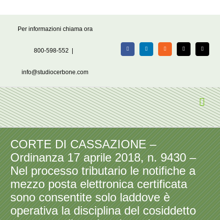
Salta
Per informazioni chiama ora
al
contenuto
800-598-552
|
Facebook
LinkedIn
Rss
X
Email
info@studiocerbone.com
CORTE DI CASSAZIONE –
Ordinanza 17 aprile 2018, n. 9430 –
Nel processo tributario le notifiche a
mezzo posta elettronica certificata
sono consentite solo laddove è
operativa la disciplina del cosiddetto