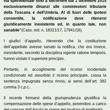
via sperimentale solo a decorrere dal 1 dicembre 2015
esclusivamente dinanzi alle commissioni tributarie
della Toscana e dell’Umbria. Al di fuori delle ipotesi
consentite, la notificazione deve ritenersi
giuridicamente inesistente ed, in quanto tale, non
sanabile”
(Cass. ord. n. 18321/17, 17941/16).
I giudici d’appello, ritenendo che la costituzione
dell’appellato avesse sanato la notifica, che era invece,
inesistente, secondo la disciplina vigente ratione temporis,
hanno violato il superiore principio.
Pertanto, in accoglimento del ricorso incidentale
condizionato ed assorbito il ricorso principale, cassa la
sentenza impugnata senza rinvio, ai sensi dell’art. 382
comma 3 c.p.c..
Il recente formarsi della giurisprudenza giustifica la
compensazione delle spese d’appello, ponendosi a carico
del comune dell’Aquila le spese del giudizio di legittimità.