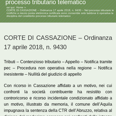
processo tributario telematico
sei qui:
Home
CORTE DI CASSAZIONE – Ordinanza 17 aprile 2018, n. 9430 – Nel processo tributario le
notifiche a mezzo posta elettronica certificata sono consentite solo laddove è operativa la
disciplina del cosiddetto processo tributario telematico
CORTE DI CASSAZIONE – Ordinanza
17 aprile 2018, n. 9430
Tributi – Contenzioso tributario – Appello – Notifica tramite
pec – Procedura non operativa nella regione – Notifica
inesistente – Nullità del giudizio di appello
Con ricorso in Cassazione affidato a un motivo, nei cui
confronti la società contribuente ha resistito con
controricorso e ricorso incidentale condizionato affidato a
un motivo, illustrato da memoria, il comune dell’Aquila
impugnava la sentenza della CTR dell’Abruzzo, relativa al