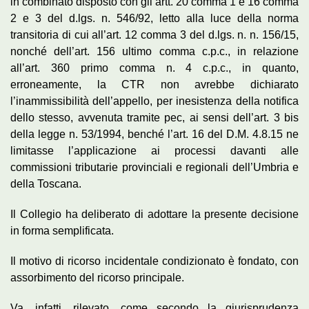
in combinato disposto con gli artt. 20 comma 1 e 16 comma
2 e 3 del d.lgs. n. 546/92, letto alla luce della norma
transitoria di cui all’art. 12 comma 3 del d.lgs. n. n. 156/15,
nonché dell’art. 156 ultimo comma c.p.c., in relazione
all’art. 360 primo comma n. 4 c.p.c., in quanto,
erroneamente, la CTR non avrebbe dichiarato
l’inammissibilità dell’appello, per inesistenza della notifica
dello stesso, avvenuta tramite pec, ai sensi dell’art. 3 bis
della legge n. 53/1994, benché l’art. 16 del D.M. 4.8.15 ne
limitasse l’applicazione ai processi davanti alle
commissioni tributarie provinciali e regionali dell’Umbria e
della Toscana.
Il Collegio ha deliberato di adottare la presente decisione
in forma semplificata.
Il motivo di ricorso incidentale condizionato è fondato, con
assorbimento del ricorso principale.
Va, infatti, rilevato, come secondo la giurisprudenza