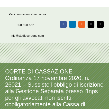
Salta
Per informazioni chiama ora
al
contenuto
800-598-552
|
Facebook
LinkedIn
Rss
X
Email
info@studiocerbone.com
CORTE DI CASSAZIONE –
Ordinanza 17 novembre 2020, n.
26021 – Sussiste l’obbligo di iscrizione
alla Gestione Separata presso l’Inps
per gli avvocati non iscritti
obbligatoriamente alla Cassa di