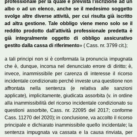
professionale per la quale è prevista l’iscrizione ad un
albo o ad un elenco, anche se il medesimo soggetto
svolge altre diverse attività, per cui risulta già iscritto
ad altra gestione. Tale obbligo viene meno solo se il
reddito prodotto dall’attività professionale predetta è
già integralmente oggetto di obbligo assicurativo
gestito dalla cassa di riferimento
» ( Cass. nr. 3799 cit.);
a tali principi non si è conformata la pronuncia impugnata
che è, dunque, incorsa nel denunciato errore di diritto; è,
invece, inammissibile per carenza di interesse il ricorso
incidentale condizionato perché investe una questione non
affrontata nella sentenza (e relativa alle sanzioni
applicate), implicitamente, giudicata assorbita (v. in ordine
alla inammissibilità del ricorso incidentale condizionato su
questioni assorbite, Cass. nr. 22095 del 2017; conforme
Cass. 11270 del 2020); in conclusione, va accolto il ricorso
principale e dichiarato inammissibile quello incidentale; la
sentenza impugnata va cassata e la causa rinviata, per