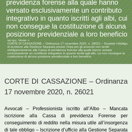
previdenza forense alla quale hanno
versato esclusivamente un contributo
integrativo in quanto iscritti agli albi, cui
non consegue la costituzione di alcuna
posizione previdenziale a loro beneficio
sei qui:
Home
CORTE DI CASSAZIONE – Ordinanza 17 novembre 2020, n. 26021 – Sussiste l’obbligo
di iscrizione alla Gestione Separata presso l’Inps per gli avvocati non iscritti
obbligatoriamente alla Cassa di previdenza forense alla quale hanno versato
esclusivamente un contributo integrativo in quanto iscritti agli albi, cui non consegue la
costituzione di alcuna posizione previdenziale a loro beneficio
CORTE DI CASSAZIONE – Ordinanza
17 novembre 2020, n. 26021
Avvocati – Professionista iscritto all’Albo – Mancata
iscrizione alla Cassa di previdenza Forense per
conseguimento di reddito nella misura utile all’insorgenza
di tale obbligo – lscrizione d’ufficio alla Gestione Separata