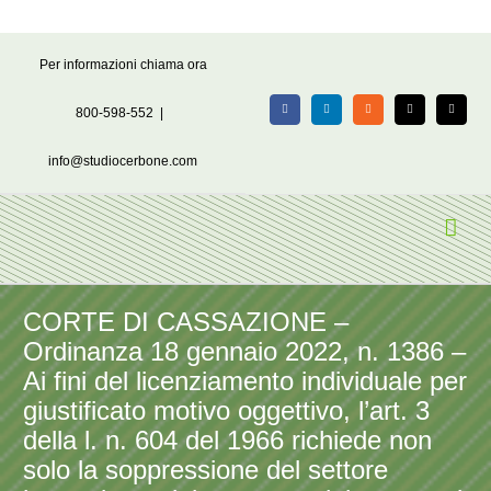
Salta
Per informazioni chiama ora
al
contenuto
800-598-552
|
Facebook
LinkedIn
Rss
X
Email
info@studiocerbone.com
CORTE DI CASSAZIONE –
Ordinanza 18 gennaio 2022, n. 1386 –
Ai fini del licenziamento individuale per
giustificato motivo oggettivo, l’art. 3
della l. n. 604 del 1966 richiede non
solo la soppressione del settore