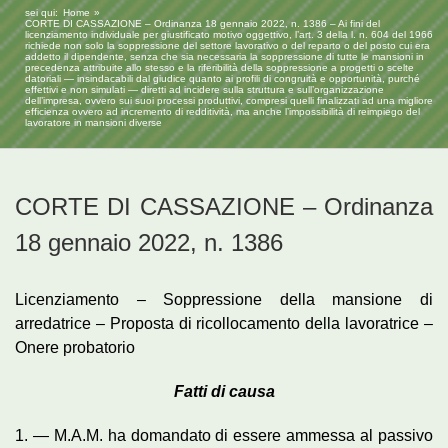
sei qui:
Home
CORTE DI CASSAZIONE – Ordinanza 18 gennaio 2022, n. 1386 – Ai fini del
licenziamento individuale per giustificato motivo oggettivo, l’art. 3 della l. n. 604 del 1966
richiede non solo la soppressione del settore lavorativo o del reparto o del posto cui era
addetto il dipendente, senza che sia necessaria la soppressione di tutte le mansioni in
precedenza attribuite allo stesso e la riferibilità della soppressione a progetti o scelte
datoriali — insindacabili dal giudice quanto ai profili di congruità e opportunità, purché
effettivi e non simulati — diretti ad incidere sulla struttura e sull’organizzazione
dell’impresa, ovvero sui suoi processi produttivi, compresi quelli finalizzati ad una migliore
efficienza ovvero ad incremento di redditività, ma anche l’impossibilità di reimpiego del
lavoratore in mansioni diverse
CORTE DI CASSAZIONE – Ordinanza
18 gennaio 2022, n. 1386
Licenziamento – Soppressione della mansione di
arredatrice – Proposta di ricollocamento della lavoratrice –
Onere probatorio
Fatti di causa
1. — M.A.M. ha domandato di essere ammessa al passivo