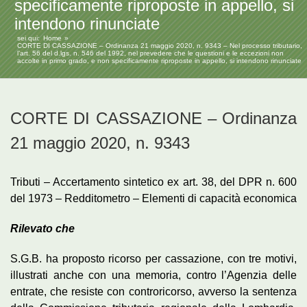
specificamente riproposte in appello, si
intendono rinunciate
sei qui:
Home
CORTE DI CASSAZIONE – Ordinanza 21 maggio 2020, n. 9343 – Nel processo tributario,
l’art. 56 del d.lgs. n. 546 del 1992, nel prevedere che le questioni e le eccezioni non
accolte in primo grado, e non specificamente riproposte in appello, si intendono rinunciate
CORTE DI CASSAZIONE – Ordinanza
21 maggio 2020, n. 9343
Tributi – Accertamento sintetico ex art. 38, del DPR n. 600
del 1973 – Redditometro – Elementi di capacità economica
Rilevato che
S.G.B. ha proposto ricorso per cassazione, con tre motivi,
illustrati anche con una memoria, contro l’Agenzia delle
entrate, che resiste con controricorso, avverso la sentenza