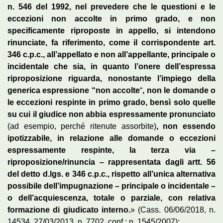
n. 546 del 1992, nel prevedere che le questioni e le
eccezioni non accolte in primo grado, e non
specificamente riproposte in appello, si intendono
rinunciate, fa riferimento, come il corrispondente art.
346 c.p.c., all’appellato e non all’appellante, principale o
incidentale che sia, in quanto l’onere dell’espressa
riproposizione riguarda, nonostante l’impiego della
generica espressione “non accolte
“
, non le domande o
le eccezioni respinte in primo grado, bensì solo quelle
su cui il giudice non abbia espressamente pronunciato
(ad esempio, perché ritenute assorbite)
, non essendo
ipotizzabile, in relazione alle domande o eccezioni
espressamente respinte, la terza via –
riproposizione/rinuncia – rappresentata dagli artt. 56
del detto d.lgs. e 346 c.p.c., rispetto all’unica alternativa
possibile dell’impugnazione – principale o incidentale –
o dell’acquiescenza, totale o parziale, con relativa
formazione di giudicato interno.
» (Cass. 06/06/2018, n.
14534, 27/03/2013, n. 7702, conf.: n. 1545/2007);