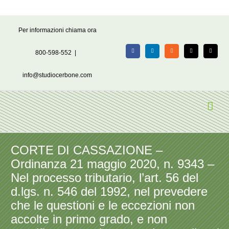
Salta
Per informazioni chiama ora
al
contenuto
800-598-552
|
Facebook
LinkedIn
Rss
X
Email
info@studiocerbone.com
CORTE DI CASSAZIONE –
Ordinanza 21 maggio 2020, n. 9343 –
Nel processo tributario, l’art. 56 del
d.lgs. n. 546 del 1992, nel prevedere
che le questioni e le eccezioni non
accolte in primo grado, e non