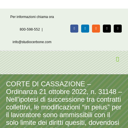
Salta
Per informazioni chiama ora
al
contenuto
800-598-552
|
Facebook
LinkedIn
Rss
X
Email
info@studiocerbone.com
CORTE DI CASSAZIONE –
Ordinanza 21 ottobre 2022, n. 31148 –
Nell’ipotesi di successione tra contratti
collettivi, le modificazioni “in peius” per
il lavoratore sono ammissibili con il
solo limite dei diritti quesiti, dovendosi