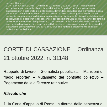
sei qui:
Home
CORTE DI CASSAZIONE – Ordinanza 21 ottobre 2022, n. 31148 – Nell’ipotesi di
successione tra contratti collettivi, le modificazioni “in peius” per il lavoratore sono
ammissibili con il solo limite dei diritti quesiti, dovendosi escludere che il lavoratore possa
pretendere di mantenere come definitivamente acquisito al suo patrimonio un diritto
derivante da una norma collettiva non più esistente, in quanto le disposizioni dei contratti
collettivi non si incorporano nel contenuto dei contratti individuali, ma operano dall’esterno
come fonte eteronoma di regolamento, concorrente con la fonte individuale, sicché le
precedenti disposizioni non sono suscettibili di essere conservate secondo il criterio del
trattamento più favorevole (art. 2077 cod. civ.), che riguarda il rapporto fra contratto
collettivo ed individuale
CORTE DI CASSAZIONE – Ordinanza
21 ottobre 2022, n. 31148
Rapporto di lavoro – Giornalista pubblicista – Mansioni di
“radio reporter” – Mutamento del contratto collettivo –
Pagamento delle differenze retributive
Rilevato che
1. la Corte d’appello di Roma, in riforma della sentenza di